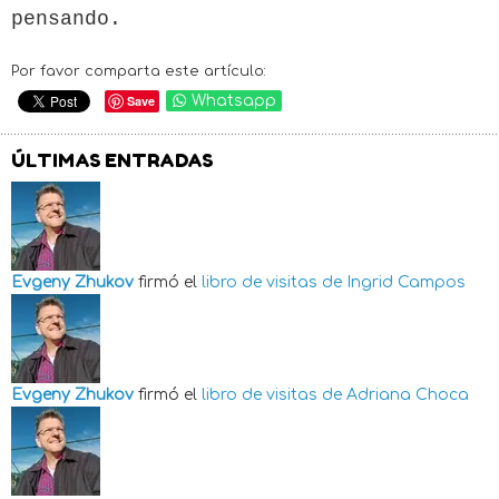
pensando.
Por favor comparta este artículo:
Save
Whatsapp
ÚLTIMAS ENTRADAS
Evgeny Zhukov
firmó el
libro de visitas de
Ingrid Campos
Evgeny Zhukov
firmó el
libro de visitas de
Adriana Choca