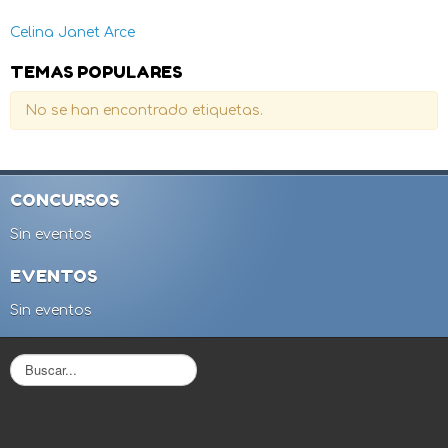
Celina Janet Arce
TEMAS POPULARES
No se han encontrado etiquetas.
CONCURSOS
Sin eventos
EVENTOS
Sin eventos
B
u
s
c
a