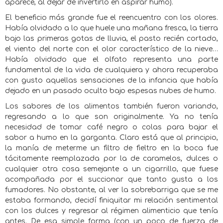
aparece, al dejar de invertirlo en aspirar humo).
El beneficio más grande fue el reencuentro con los olores.
Había olvidado a lo que huele una mañana fresca, la tierra
bajo las primeras gotas de lluvia, el pasto recién cortado,
el viento del norte con el olor característico de la nieve…
Había olvidado que el olfato representa una parte
fundamental de la vida de cualquiera y ahora recuperaba
con gusto aquellas sensaciones de la infancia que había
dejado en un pasado oculto bajo espesas nubes de humo.
Los sabores de los alimentos también fueron variando,
regresando a lo que son originalmente. Ya no tenía
necesidad de tomar café negro o colas para bajar el
sabor a humo en la garganta. Claro está que al principio,
la manía de meterme un filtro de fieltro en la boca fue
tácitamente reemplazada por la de caramelos, dulces o
cualquier otra cosa semejante a un cigarrillo, que fuese
acompañada por el succionar que tanto gusta a los
fumadores. No obstante, al ver la sobrebarriga que se me
estaba formando, decidí finiquitar mi relación sentimental
con los dulces y regresar al régimen alimenticio que tenía
antes. De esa simple forma (con un poco de fuerza de