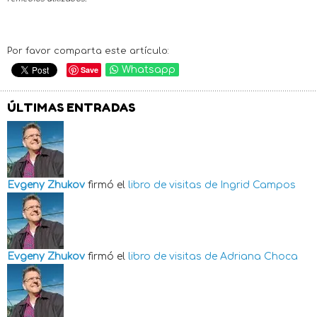
Por favor comparta este artículo:
Save
Whatsapp
ÚLTIMAS ENTRADAS
Evgeny Zhukov
firmó el
libro de visitas de
Ingrid Campos
Evgeny Zhukov
firmó el
libro de visitas de
Adriana Choca