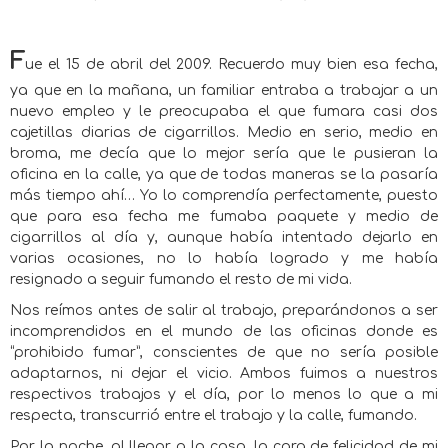
F
ue el 15 de abril del 2009. Recuerdo muy bien esa fecha,
ya que en la mañana, un familiar entraba a trabajar a un
nuevo empleo y le preocupaba el que fumara casi dos
cajetillas diarias de cigarrillos. Medio en serio, medio en
broma, me decía que lo mejor sería que le pusieran la
oficina en la calle, ya que de todas maneras se la pasaría
más tiempo ahí… Yo lo comprendía perfectamente, puesto
que para esa fecha me fumaba paquete y medio de
cigarrillos al día y, aunque había intentado dejarlo en
varias ocasiones, no lo había logrado y me había
resignado a seguir fumando el resto de mi vida.
Nos reímos antes de salir al trabajo, preparándonos a ser
incomprendidos en el mundo de las oficinas donde es
“prohibido fumar”, conscientes de que no sería posible
adaptarnos, ni dejar el vicio. Ambos fuimos a nuestros
respectivos trabajos y el día, por lo menos lo que a mi
respecta, transcurrió entre el trabajo y la calle, fumando.
Por la noche, al llegar a la casa, la cara de felicidad de mi