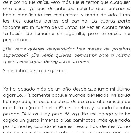
de nicotina fue difícil. Pero más fue el temor que cualquier
otra cosa, ya que durante los setenta días anteriores
había modificado mis costumbres y modo de vida. Eran
las tres cuartas partes del camino. La cuarta parte
faltante era mi fuerza de voluntad. De vez en cuanto tenía
tentación de fumarme un cigarrillo, pero entonces me
preguntaba:
¿De veras quieres desperdiciar tres meses de pruebas
superadas? ¿De verás quieres demostrar ante ti mismo
que no eres capaz de regalarte un bien?
Y me daba cuenta de que no…
Ya ha pasado más de un año desde que fumé mi último
cigarrillo. Físicamente obtuve muchos beneficios. Mi salud
ha mejorado, mi peso se ubica de acuerdo al promedio de
mi estatura (mido 1 metro 92 centímetros y cuando fumaba
pesaba 74 kilos. Hoy peso 86 kg.). No me ahogo y le he
cogido un gusto inmenso a las caminatas, más que nada
por la noche, cuando el aire es fresco. Los dientes ya no
son de un color amarillento opaco y duermo por las