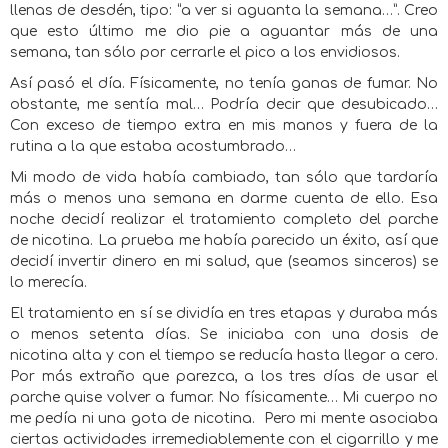
llenas de desdén, tipo: “a ver si aguanta la semana…”. Creo
que esto último me dio pie a aguantar más de una
semana, tan sólo por cerrarle el pico a los envidiosos.
Así pasó el día. Físicamente, no tenía ganas de fumar. No
obstante, me sentía mal… Podría decir que desubicado…
Con exceso de tiempo extra en mis manos y fuera de la
rutina a la que estaba acostumbrado…
Mi modo de vida había cambiado, tan sólo que tardaría
más o menos una semana en darme cuenta de ello. Esa
noche decidí realizar el tratamiento completo del parche
de nicotina. La prueba me había parecido un éxito, así que
decidí invertir dinero en mi salud, que (seamos sinceros) se
lo merecía.
El tratamiento en sí se dividía en tres etapas y duraba más
o menos setenta días. Se iniciaba con una dosis de
nicotina alta y con el tiempo se reducía hasta llegar a cero.
Por más extraño que parezca, a los tres días de usar el
parche quise volver a fumar. No físicamente… Mi cuerpo no
me pedía ni una gota de nicotina.
Pero mi mente asociaba
ciertas actividades irremediablemente con el cigarrillo y me