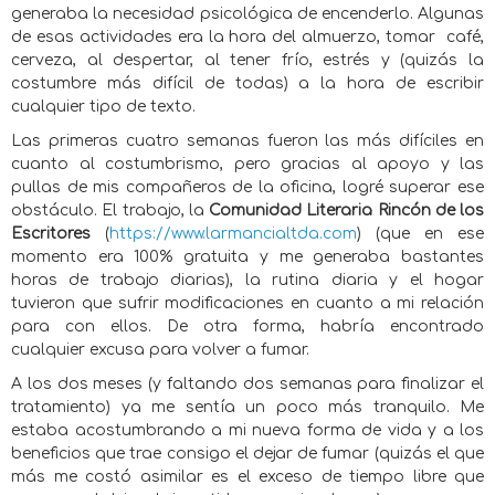
generaba la necesidad psicológica de encenderlo. Algunas
de esas actividades era la hora del almuerzo, tomar
café,
cerveza, al despertar, al tener frío, estrés y (quizás la
costumbre más difícil de todas) a la hora de escribir
cualquier tipo de texto.
Las primeras cuatro semanas fueron las más difíciles en
cuanto al costumbrismo, pero gracias al apoyo y las
pullas de mis compañeros de la oficina, logré superar ese
obstáculo. El trabajo, la
Comunidad Literaria
Rincón
de los
Escritores
(
https://www.larmancialtda.com
) (que en ese
momento era 100% gratuita y me generaba bastantes
horas de trabajo diarias), la rutina diaria y el hogar
tuvieron que sufrir modificaciones en cuanto a mi relación
para con ellos. De otra forma, habría encontrado
cualquier excusa para volver a fumar.
A los dos meses (y faltando dos semanas para finalizar el
tratamiento) ya me sentía un poco más tranquilo. Me
estaba acostumbrando a mi nueva forma de vida y a los
beneficios que trae consigo el dejar de fumar (quizás el que
más me costó asimilar es el exceso de tiempo libre que