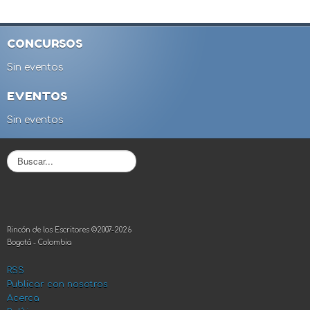
CONCURSOS
Sin eventos
EVENTOS
Sin eventos
B
u
s
c
a
r
Rincón de los Escritores ©2007-2026
.
Bogotá - Colombia
.
.
RSS
Publicar con nosotros
Acerca