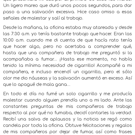
Un ligero mareo que duró unos pocos segundos, para dar
paso a una salivación excesiva. Hice caso omiso a esas
señales de malestar y salí al trabajo.
Desde la mañana, la oficina estaba muy atareada y desde
las 7:30 a.m. yo tenía bastante trabajo que hacer. Eran las
10:00 a.m. cuando me di cuenta de que hacía rato tenía
que hacer algo, pero no acertaba a comprender qué,
hasta que una compañera de trabajo me preguntó si la
acompañaba a fumar… ¡Hasta ese momento, no había
tenido la mínima necesidad de cigarrillo! Acompañé a mi
compañera, e incluso encendí un cigarrillo, pero el sólo
olor me dio náuseas y la salivación aumentó en exceso. Así
que lo apagué de mala gana…
En todo el día no fumé un solo cigarrillo y me producía
malestar cuando alguien prendía uno a mi lado. Ante las
constantes preguntas de mis compañeros de trabajo
respecto al por qué no fumaba, decidí contarles la verdad.
Recibí una salva de aplausos y la noticia se regó como
candela por toda la oficina. Obtuve felicitaciones y regalos
de mis compañeros por dejar de fumar, así como frases