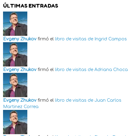
ÚLTIMAS ENTRADAS
Evgeny Zhukov
firmó el
libro de visitas de
Ingrid Campos
Evgeny Zhukov
firmó el
libro de visitas de
Adriana Choca
Evgeny Zhukov
firmó el
libro de visitas de
Juan Carlos
Martinez Correa