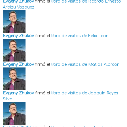
Evgeny Zhukov
firmó el
libro de visitas de
Ricardo Ernesto
Arbizu Vazquez
Evgeny Zhukov
firmó el
libro de visitas de
Felix Leon
Evgeny Zhukov
firmó el
libro de visitas de
Matias Alarcón
Evgeny Zhukov
firmó el
libro de visitas de
Joaquín Reyes
Silva