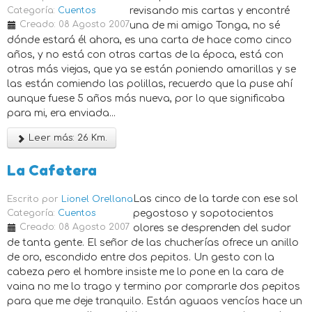
Categoría:
Cuentos
revisando mis cartas y encontré
Creado: 08 Agosto 2007
una de mi amigo Tonga, no sé
dónde estará él ahora, es una carta de hace como cinco
años, y no está con otras cartas de la época, está con
otras más viejas, que ya se están poniendo amarillas y se
las están comiendo las polillas, recuerdo que la puse ahí
aunque fuese 5 años más nueva, por lo que significaba
para mi, era enviada...
Leer más: 26 Km.
La Cafetera
Las cinco de la tarde con ese sol
Escrito por
Lionel Orellana
Categoría:
Cuentos
pegostoso y sopotocientos
Creado: 08 Agosto 2007
olores se desprenden del sudor
de tanta gente. El señor de las chucherías ofrece un anillo
de oro, escondido entre dos pepitos. Un gesto con la
cabeza pero el hombre insiste me lo pone en la cara de
vaina no me lo trago y termino por comprarle dos pepitos
para que me deje tranquilo. Están aguaos vencíos hace un