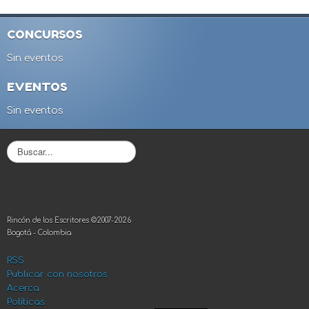
CONCURSOS
Sin eventos
EVENTOS
Sin eventos
B
u
s
c
a
r
Rincón de los Escritores ©2007-2026
.
Bogotá - Colombia
.
.
RSS
Publicar con nosotros
Acerca
Políticas