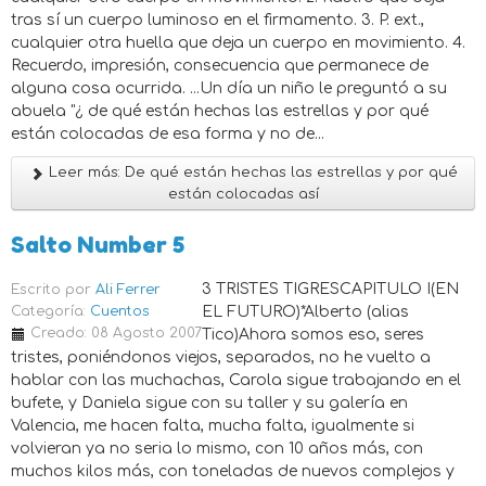
tras sí un cuerpo luminoso en el firmamento. 3. P. ext.,
cualquier otra huella que deja un cuerpo en movimiento. 4.
Recuerdo, impresión, consecuencia que permanece de
alguna cosa ocurrida. ...Un día un niño le preguntó a su
abuela "¿ de qué están hechas las estrellas y por qué
están colocadas de esa forma y no de...
Leer más: De qué están hechas las estrellas y por qué
están colocadas así
Salto Number 5
3 TRISTES TIGRESCAPITULO I(EN
Escrito por
Ali Ferrer
Categoría:
Cuentos
EL FUTURO)*Alberto (alias
Creado: 08 Agosto 2007
Tico)Ahora somos eso, seres
tristes, poniéndonos viejos, separados, no he vuelto a
hablar con las muchachas, Carola sigue trabajando en el
bufete, y Daniela sigue con su taller y su galería en
Valencia, me hacen falta, mucha falta, igualmente si
volvieran ya no seria lo mismo, con 10 años más, con
muchos kilos más, con toneladas de nuevos complejos y