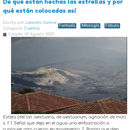
De qué están hechas las estrellas y por
qué están colocadas así
Escrito por
Leandro Santos
Fantasía
Mitología
Fábula
Categoría:
Cuentos
Creado: 09 Agosto 2007
Estela (del lat. aestuaria, de aestuarium, agitación de mar)
s. f. 1. Señal que deja en el agua una embarcación o
cualquier otro cuerpo en movimiento. 2. Rastro que deja