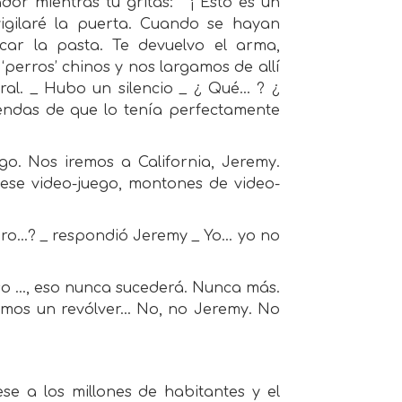
or mientras tú gritas: " ¡ Esto es un
 vigilaré la puerta. Cuando se hayan
car la pasta. Te devuelvo el arma,
erros’ chinos y nos largamos de allí
al. _ Hubo un silencio _ ¿ Qué... ? ¿
endas de que lo tenía perfectamente
go. Nos iremos a California, Jeremy.
ese video-juego, montones de video-
o...? _ respondió Jeremy _ Yo... yo no
o ..., eso nunca sucederá. Nunca más.
mos un revólver... No, no Jeremy. No
se a los millones de habitantes y el