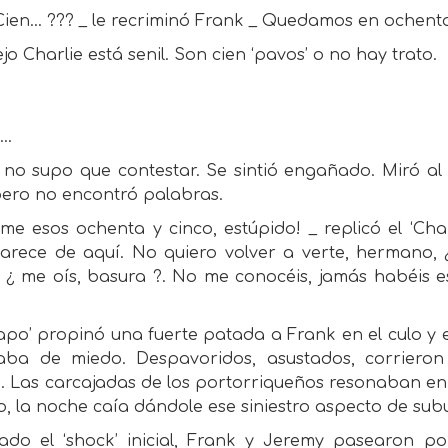
Cien... ??? _ le recriminó Frank _ Quedamos en ochenta y
iejo Charlie está senil. Son cien ‘pavos’ o no hay trato.
..
no supo que contestar. Se sintió engañado. Miró al 
pero no encontró palabras.
me esos ochenta y cinco, estúpido! _ replicó el ‘Ch
arece de aquí. No quiero volver a verte, hermano, ¿ 
, ¿ me oís, basura ?. No me conocéis, jamás habéis e
hapo’ propinó una fuerte patada a Frank en el culo y
aba de miedo. Despavoridos, asustados, corriero
. Las carcajadas de los portorriqueños resonaban en
, la noche caía dándole ese siniestro aspecto de sub
ado el ‘shock’ inicial, Frank y Jeremy pasearon po