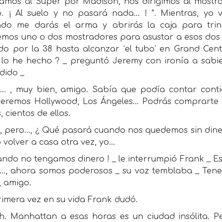
amos al Súper por Madison, nos dirigimos al mostrad
o. ¡ Al suelo y no pasará nada... ! ". Mientras, yo
do me darás el arma y abrirás la caja para trin
mos uno o dos mostradores para asustar a esos dos ‘p
o por la 38 hasta alcanzar ‘el tubo’ en Grand Centr
lo he hecho ? _ preguntó Jeremy con ironía a sabi
dido _
n... , muy bien, amigo. Sabía que podía contar conti
eremos Hollywood, Los Ángeles... Podrás comprarte 
, cientos de ellos.
, pero..., ¿ Qué pasará cuando nos quedemos sin diner
volver a casa otra vez, yo...
ando no tengamos dinero ! _ le interrumpió Frank _ Es
..., ahora somos poderosos _ su voz temblaba _ Tene
, amigo.
rimera vez en su vida Frank dudó.
 h. Manhattan a esas horas es un ciudad insólita. Pe