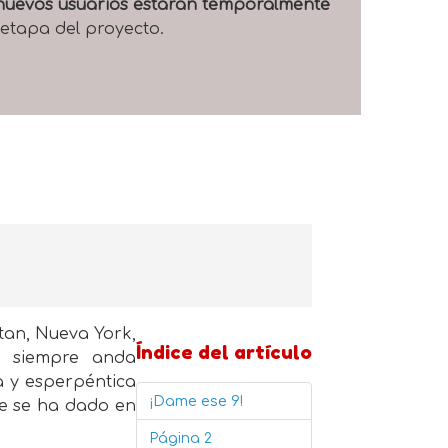
e nuevos usuarios estarán temporalmente
 etapa del proyecto.
tan, Nueva York,
Índice del artículo
o siempre anda
a y esperpéntica
¡Dame ese 9!
e se ha dado en
Página 2