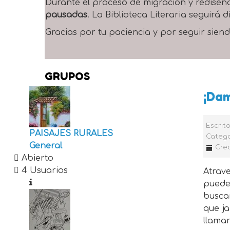
Durante el proceso de migración y rediseñ
pausadas
. La Biblioteca Literaria seguirá
Gracias por tu paciencia y por seguir siend
GRUPOS
¡Dam
Escrit
PAISAJES RURALES
Catego
General
Cre
Abierto
4 Usuarios
Atrav
puede
busca
que j
llamar