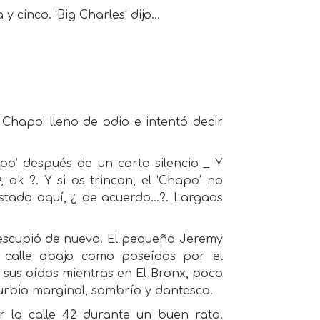
 cinco. ‘Big Charles’ dijo...
‘Chapo’ lleno de odio e intentó decir
apo’ después de un corto silencio _ Y
ok ?. Y si os trincan, el ‘Chapo’ no
stado aquí, ¿ de acuerdo...?. Largaos
 escupió de nuevo. El pequeño Jeremy
n calle abajo como poseídos por el
 sus oídos mientras en El Bronx, poco
urbio marginal, sombrío y dantesco.
r la calle 42 durante un buen rato.