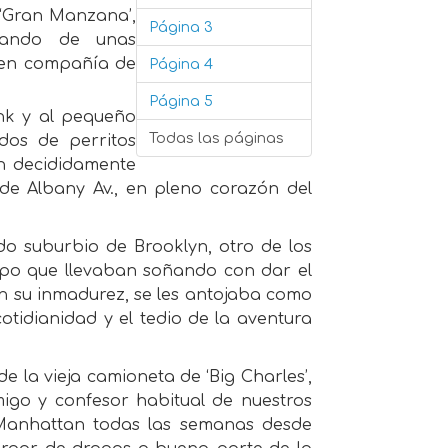
 ‘Gran Manzana’,
Página 3
utando de unas
 en compañía de
Página 4
Página 5
nk y al pequeño
Todas las páginas
dos de perritos
on decididamente
 de Albany Av., en pleno corazón del
do suburbio de Brooklyn, otro de los
empo que llevaban soñando con dar el
en su inmadurez, se les antojaba como
otidianidad y el tedio de la aventura
e la vieja camioneta de ‘Big Charles’,
igo y confesor habitual de nuestros
a Manhattan todas las semanas desde