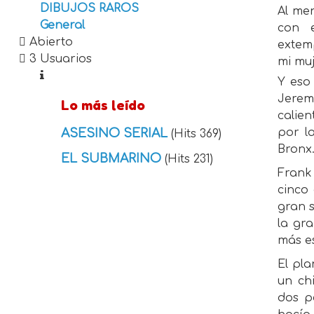
DIBUJOS RAROS
Al me
General
con e
Abierto
extem
3 Usuarios
mi mu
Y eso
Jerem
Lo más leído
calie
ASESINO SERIAL
por l
(Hits 369)
Bronx
EL SUBMARINO
(Hits 231)
Frank
cinco
gran s
la gra
más e
El pla
un ch
dos p