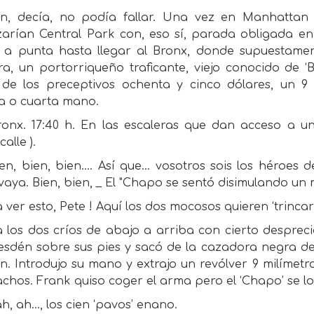
an, decía, no podía fallar. Una vez en Manhattan 
zarían Central Park con, eso sí, parada obligada en
 a punta hasta llegar al Bronx, donde supuestamen
a, un portorriqueño traficante, viejo conocido de ‘Bi
de los preceptivos ochenta y cinco dólares, un 9
ra o cuarta mano.
Bronx. 17:40 h. En las escaleras que dan acceso a 
alle ).
en, bien, bien.... Así que... vosotros sois los héroes
vaya. Bien, bien, _ El "Chapo se sentó disimulando un
a ver esto, Pete ! Aquí los dos mocosos quieren ‘trinca
 los dos críos de abajo a arriba con cierto despreci
esdén sobre sus pies y sacó de la cazadora negra de
. Introdujo su mano y extrajo un revólver 9 milímet
hos. Frank quiso coger el arma pero el ‘Chapo’ se lo
ah, ah..., los cien ‘pavos’ enano.