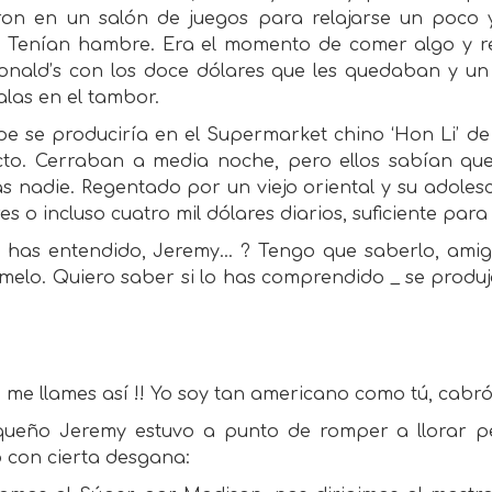
ron en un salón de juegos para relajarse un poco y 
. Tenían hambre. Era el momento de comer algo y r
onald’s con los doce dólares que les quedaban y un 9
alas en el tambor.
pe se produciría en el Supermarket chino ‘Hon Li’ de 
cto. Cerraban a media noche, pero ellos sabían que
 nadie. Regentado por un viejo oriental y su adolesc
res o incluso cuatro mil dólares diarios, suficiente pa
o has entendido, Jeremy... ? Tengo que saberlo, ami
melo. Quiero saber si lo has comprendido _ se produjo
o me llames así !! Yo soy tan americano como tú, cabró
queño Jeremy estuvo a punto de romper a llorar p
ó con cierta desgana: