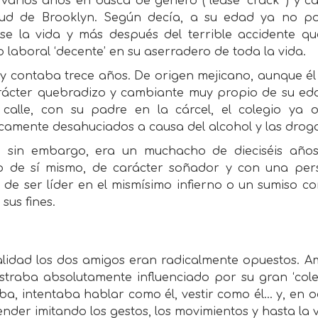
 varios años en busca de género ( léase ‘crack’ ) y 
tud de Brooklyn. Según decía, a su edad ya no p
se la vida y más después del terrible accidente q
laboral ‘decente’ en su aserradero de toda la vida.
y contaba trece años. De origen mejicano, aunque él
rácter quebradizo y cambiante muy propio de su edad
 calle, con su padre en la cárcel, el colegio y
camente desahuciados a causa del alcohol y las droga
, sin embargo, era un muchacho de dieciséis año
o de sí mismo, de carácter soñador y con una pers
de ser líder en el mismísimo infierno o un sumiso cor
 sus fines.
alidad los dos amigos eran radicalmente opuestos. A
straba absolutamente influenciado por su gran ‘cole
ba, intentaba hablar como él, vestir como él... y, en o
nder imitando los gestos, los movimientos y hasta la v