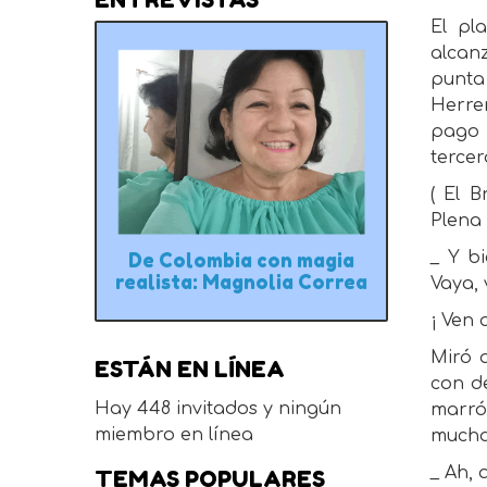
El pl
alcan
punta
Herrer
pago 
terce
( El 
Plena c
_ Y bi
De Colombia con magia
realista: Magnolia Correa
Vaya, 
¡ Ven 
Miró a
ESTÁN EN LÍNEA
con d
Hay 448 invitados y ningún
marrón
miembro en línea
muchac
_ Ah, 
TEMAS POPULARES