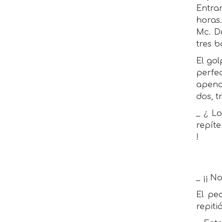
Entra
horas
Mc. D
tres b
El gol
perfe
apenas
dos, t
_ ¿ L
repíte
!
_ ¡¡ N
El pe
repiti