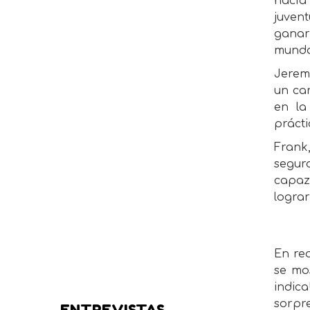
hacía
juven
ganar
mundo 
Jerem
un ca
en la
prácti
Frank
segur
capaz 
lograr
En re
se mo
indica
sorpre
ENTREVISTAS