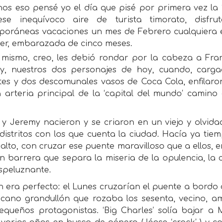
nos eso pensé yo el día que pisé por primera vez la
se inequívoco aire de turista timorato, disfr
poráneas vacaciones un mes de Febrero cualquiera
jer, embarazada de cinco meses.
 mismo, creo, les debió rondar por la cabeza a Fra
y, nuestros dos personajes de hoy, cuando, carga
ntes y dos descomunales vasos de Coca Cola, enfilar
a arteria principal de la ‘capital del mundo’ camino
.
 y Jeremy nacieron y se criaron en un viejo y olvida
 distritos con los que cuenta la ciudad. Hacía ya ti
alto, con cruzar ese puente maravilloso que a ellos, 
n barrera que separa la miseria de la opulencia, la c
speluznante.
n era perfecto: el Lunes cruzarían el puente a bordo d
icano grandullón que rozaba los sesenta, vecino, am
equeños protagonistas. ‘Big Charles’ solía bajar 