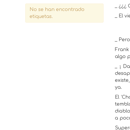
_ ¿¿¿ 
No se han encontrado
_ El v
etiquetas.
_ Pero.
Frank 
algo 
_ ¡ Da
desap
existe
ya.
El ‘C
tembl
diablo
a poco
Super