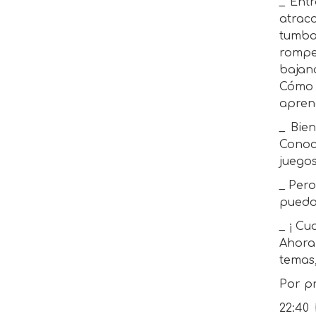
_ Entr
atrac
tumba
rompe
bajand
Cómo 
apren
_ Bie
Conoc
juegos
_ Pero
puedo 
_ ¡ Cu
Ahora
temas
Por p
22:40