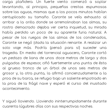
carga plañidera. Un fuerte viento comenzó a soplar
levantando, al principio, pequeñas crestas espumosas
sobre las aguas, mismas que a los pocos minutos habían
centuplicado su tamaño. Caronte se veía exhausto al
arribar a la orilla donde se arremolinaban las almas, su
rostro demacrado dejaba ver cierta inquietud, su mirada
había perdido un poco de su aparente furia natural. A
pesar de los ruegos de las almas de los condenados,
Caronte se negó (dada la situación reinante. A realizar un
solo viaje más. Podría (pensó para sí) suceder una
tragedia. En medio del torrencial aguacero, Caronte cortó
un pedazo de liana de unos doce metros de largo y dos
pulgadas de espesor, ciñó fuertemente una punta de ésta
al grueso tronco de un árbol de unos seis metros de
grosor y, la otra punta, la afirmó concienzudamente a la
proa de su barca, se refugio bajo un saliente empotrado en
la proa de la frágil nave y esperó el curso del inusitado
acontecimiento.
Y siguió lloviendo. Lloviendo ininterrumpidamente durante
cuarenta lúgubres días con sus respectivas noches.