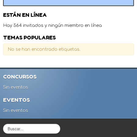
ESTÁN EN LÍNEA
Hay 564 invitados y ningún miembro en línea
TEMAS POPULARES
No se han encontrado etiquetas.
CONCURSOS
Sin eventos
EVENTOS
Sin eventos
B
u