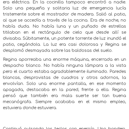
era eléctrica. En la cocinilla tampoco encontró a nadie.
Solo una pequeña y solitaria luz de emergencia lucía
tristemente sobre el mostrador de madera. Salió al patio,
al que se accedía a través de la cocina. Era de noche, no
había duda. No había luna y un puñado de estrellas
titilaban en el rectángulo de cielo que desde allí se
divisaba. Súbitamente, un potente torrente de luz inundó el
patio, cegándola. La luz era casi dolorosa y Regina se
desplomó desmayada sobre las baldosas del suelo.
Regina aporreaba una enorme máquina, encerrada en un
despacho blanco. No había ninguna lámpara a la vista
pero el cuarto estaba agradablemente iluminado. Paredes
blancas, desprovistas de cuadros y otros adornos, la
envolvían. Solo una enorme pantalla, en ese momento
apagada, destacaba en la pared, frente a ella. Regina
pensó que también era mala suerte ser tan buena
mecanógrafa. Siempre acababa en el mismo empleo,
estuviera donde estuviera.
Continuó pulsando las teclas con energía. Una bandeja,