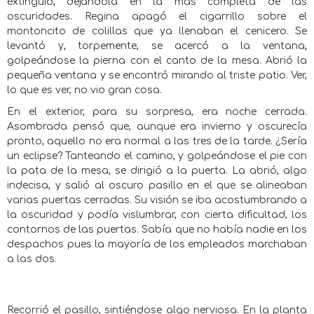
extinguió, dejándola en la más completa de las
oscuridades. Regina apagó el cigarrillo sobre el
montoncito de colillas que ya llenaban el cenicero. Se
levantó y, torpemente, se acercó a la ventana,
golpeándose la pierna con el canto de la mesa. Abrió la
pequeña ventana y se encontró mirando al triste patio. Ver,
lo que es ver, no vio gran cosa.
En el exterior, para su sorpresa, era noche cerrada.
Asombrada pensó que, aunque era invierno y oscurecía
pronto, aquello no era normal a las tres de la tarde. ¿Sería
un eclipse? Tanteando el camino, y golpeándose el pie con
la pata de la mesa, se dirigió a la puerta. La abrió, algo
indecisa, y salió al oscuro pasillo en el que se alineaban
varias puertas cerradas. Su visión se iba acostumbrando a
la oscuridad y podía vislumbrar, con cierta dificultad, los
contornos de las puertas. Sabía que no había nadie en los
despachos pues la mayoría de los empleados marchaban
a las dos.
Recorrió el pasillo, sintiéndose algo nerviosa. En la planta