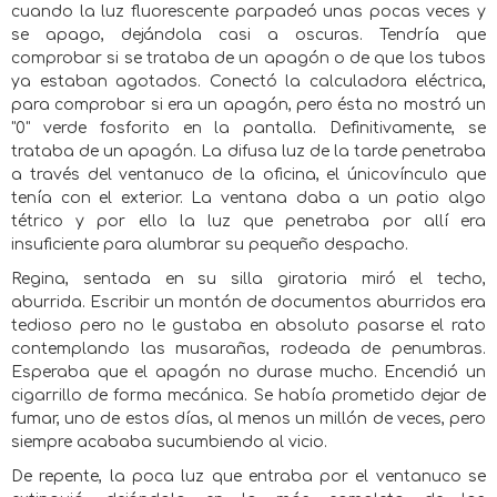
cuando la luz fluorescente parpadeó unas pocas veces y
se apago, dejándola casi a oscuras. Tendría que
comprobar si se trataba de un apagón o de que los tubos
ya estaban agotados. Conectó la calculadora eléctrica,
para comprobar si era un apagón, pero ésta no mostró un
"0" verde fosforito en la pantalla. Definitivamente, se
trataba de un apagón. La difusa luz de la tarde penetraba
a través del ventanuco de la oficina, el únicovínculo que
tenía con el exterior. La ventana daba a un patio algo
tétrico y por ello la luz que penetraba por allí era
insuficiente para alumbrar su pequeño despacho.
Regina, sentada en su silla giratoria miró el techo,
aburrida. Escribir un montón de documentos aburridos era
tedioso pero no le gustaba en absoluto pasarse el rato
contemplando las musarañas, rodeada de penumbras.
Esperaba que el apagón no durase mucho. Encendió un
cigarrillo de forma mecánica. Se había prometido dejar de
fumar, uno de estos días, al menos un millón de veces, pero
siempre acababa sucumbiendo al vicio.
De repente, la poca luz que entraba por el ventanuco se