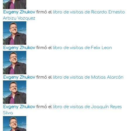
Evgeny Zhukov
firmó el
libro de visitas de
Ricardo Ernesto
Arbizu Vazquez
Evgeny Zhukov
firmó el
libro de visitas de
Felix Leon
Evgeny Zhukov
firmó el
libro de visitas de
Matias Alarcón
Evgeny Zhukov
firmó el
libro de visitas de
Joaquín Reyes
Silva