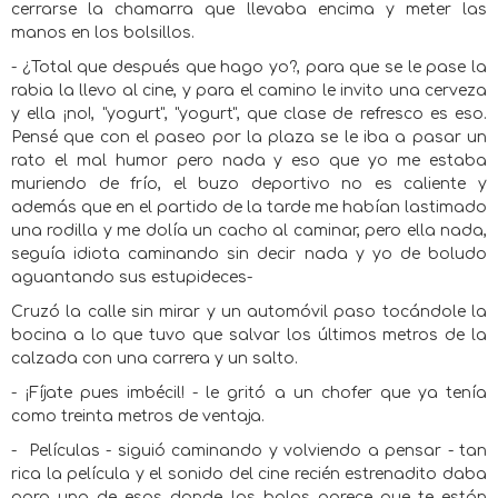
cerrarse la chamarra que llevaba encima y meter las
manos en los bolsillos.
- ¿Total que después que hago yo?, para que se le pase la
rabia la llevo al cine, y para el camino le invito una cerveza
y ella ¡no!, "yogurt", "yogurt", que clase de refresco es eso.
Pensé que con el paseo por la plaza se le iba a pasar un
rato el mal humor pero nada y eso que yo me estaba
muriendo de frío, el buzo deportivo no es caliente y
además que en el partido de la tarde me habían lastimado
una rodilla y me dolía un cacho al caminar, pero ella nada,
seguía idiota caminando sin decir nada y yo de boludo
aguantando sus estupideces-
Cruzó la calle sin mirar y un automóvil paso tocándole la
bocina a lo que tuvo que salvar los últimos metros de la
calzada con una carrera y un salto.
- ¡Fíjate pues imbécil! - le gritó a un chofer que ya tenía
como treinta metros de ventaja.
-
Películas - siguió caminando y volviendo a pensar - tan
rica la película y el sonido del cine recién estrenadito daba
para una de esas donde las balas parece que te están