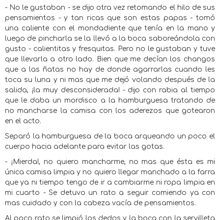
- No le gustaban - se dijo otra vez retomando el hilo de sus
pensamientos - y tan ricas que son estas papas - tomó
una caliente con el mondadiente que tenía en la mano y
luego de pincharla se la llevó a la boca saboreándola con
gusto - calientitas y fresquitas. Pero no le gustaban y tuve
que llevarla a otro lado. Bien que me decían los changos
que a las ñatas no hay de donde agarrarlas cuando les
toca su luna y ni mas que me dejó volando después de la
salida, ¡la muy desconsiderada! - dijo con rabia al tiempo
que le daba un mordisco a la hamburguesa tratando de
no mancharse la camisa con los aderezos que gotearon
en el acto.
Separó la hamburguesa de la boca arqueando un poco el
cuerpo hacia adelante para evitar las gotas.
- ¡Mierda!, no quiero mancharme, no mas que ésta es mi
única camisa limpia y no quiero llegar manchado a la farra
que ya ni tiempo tengo de ir a cambiarme ni ropa limpia en
mi cuarto - Se detuvo un rato a seguir comiendo ya con
mas cuidado y con la cabeza vacía de pensamientos.
Al poco rato se limpió los dedos y la boca con la servilleta