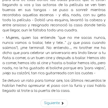
llegando a vos y las actoras de la película se ven bien
buenas en sus tangas - se puso a sonreír mientras
recordaba aquellas escenas - y ella, nada, con su geta
toda la película - Dobló una esquina, levantó la cabeza y
entre ansioso y resignado reconoció la casa donde tenía
que llegar, aun le faltaba toda una cuadra.
- Mujeres, quien las entiende. "que no me sacas nunca,
nunca vamos a bailar, tele y tele..." ¿y que pasa cuando
salimos?, ¡¡me termina!!. No entiendo..., mi brother me ha
dicho que para celebrar un aniversario era lindo llevar a tu
ñata a comer, a un buen cine y después a bailar. Hemos ido
a comer, hemos ido al cine y hasta a bailar hemos ido, pero
nada, no le ha gustado el boliche porque era "para viejos",
¡viejo su calzón!, tan rica guitarreada con los cuates -
Se detuvo un rato para tomar aire, los últimos recuerdos le
habían hecho apresurar el paso con la furia y casi había
llegado al trote a la puerta de la casa.
Siguiente