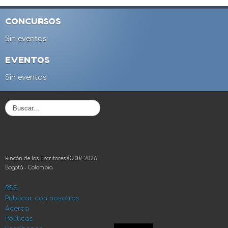
CONCURSOS
Sin eventos
EVENTOS
Sin eventos
B
u
s
c
a
r
Rincón de los Escritores ©2007-2026
.
Bogotá - Colombia
.
.
RSS
Publicar con nosotros
Acerca
Políticas