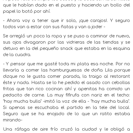
que le habían dado en el puesto y haciendo un bollo del
papel lo botó por ahí.
- Ahora voy a tener que ir solo, ¡que carajos!. Y seguro
todos van a estar con sus ñatas y van a joder -
Se arregló un poco la ropa y se puso a caminar de nuevo,
sus ojos divagaron por las vidrieras de las tiendas y se
detuvo en la del pequeño snack que estaba en la esquina
de la cuadra.
- Y pensar que me gasté toda mi plata esa noche. Por no
llevarla a comer las hamburguesas de doña Lila porque
dizque no le gusta comer parada, la traigo al restorant
éste y nada. Hasta se lo he pedido el asado con cebollas
fritas que tan rico cocinan ahí y apenitas ha comido un
pedacito de carne. La muy fifirufa con nariz en el techo:
"hay mucha bulla" -imitó la voz de ella - "hay mucha bulla".
Si apenas se escuchaba el partido en la tele del local.
Seguro que se ha enojado de lo que un ratito estaba
mirando-
Una ráfaga de aire frío cruzó la ciudad y le obligó a