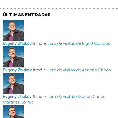
ÚLTIMAS ENTRADAS
Evgeny Zhukov
firmó el
libro de visitas de
Ingrid Campos
Evgeny Zhukov
firmó el
libro de visitas de
Adriana Choca
Evgeny Zhukov
firmó el
libro de visitas de
Juan Carlos
Martinez Correa