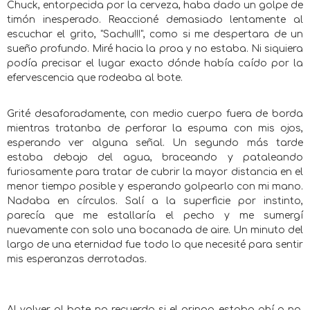
Chuck, entorpecida por la cerveza, haba dado un golpe de
timón inesperado. Reaccioné demasiado lentamente al
escuchar el grito, "Sachu!!!", como si me despertara de un
sueño profundo. Miré hacia la proa y no estaba. Ni siquiera
podía precisar el lugar exacto dónde había caído por la
efervescencia que rodeaba al bote.
Grité desaforadamente, con medio cuerpo fuera de borda
mientras tratanba de perforar la espuma con mis ojos,
esperando ver alguna señal. Un segundo más tarde
estaba debajo del agua, braceando y pataleando
furiosamente para tratar de cubrir la mayor distancia en el
menor tiempo posible y esperando golpearlo con mi mano.
Nadaba en círculos. Salí a la superficie por instinto,
parecía que me estallaría el pecho y me sumergí
nuevamente con solo una bocanada de aire. Un minuto del
largo de una eternidad fue todo lo que necesité para sentir
mis esperanzas derrotadas.
Al volver al bote no recuerdo si el gringo estaba ahí o no.