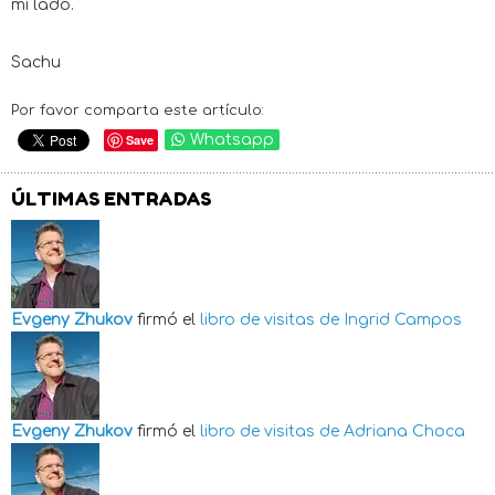
mi lado.
Sachu
Por favor comparta este artículo:
Save
Whatsapp
ÚLTIMAS ENTRADAS
Evgeny Zhukov
firmó el
libro de visitas de
Ingrid Campos
Evgeny Zhukov
firmó el
libro de visitas de
Adriana Choca