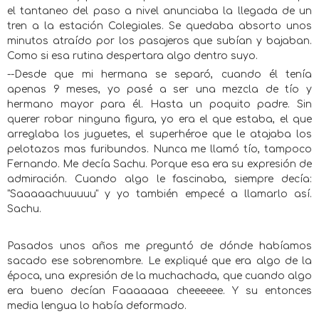
el tantaneo del paso a nivel anunciaba la llegada de un
tren a la estación Colegiales. Se quedaba absorto unos
minutos atraído por los pasajeros que subían y bajaban.
Como si esa rutina despertara algo dentro suyo.
--Desde que mi hermana se separó, cuando él tenía
apenas 9 meses, yo pasé a ser una mezcla de tío y
hermano mayor para él. Hasta un poquito padre. Sin
querer robar ninguna figura, yo era el que estaba, el que
arreglaba los juguetes, el superhéroe que le atajaba los
pelotazos mas furibundos. Nunca me llamó tío, tampoco
Fernando. Me decía Sachu. Porque esa era su expresión de
admiración. Cuando algo le fascinaba, siempre decía:
"Saaaaachuuuuu" y yo también empecé a llamarlo así.
Sachu.
Pasados unos años me preguntó de dónde habíamos
sacado ese sobrenombre. Le expliqué que era algo de la
época, una expresión de la muchachada, que cuando algo
era bueno decían Faaaaaaa cheeeeee. Y su entonces
media lengua lo había deformado.