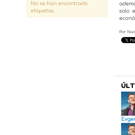
No se han encontrado
ademá
etiquetas.
solo 
econó
Por fav
ÚLT
Evge