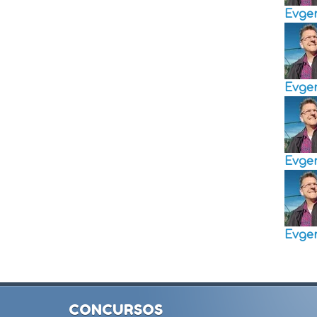
Evge
Evge
Evge
Evge
CONCURSOS