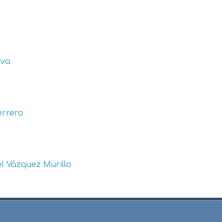
lva
errero
l Vázquez Murillo