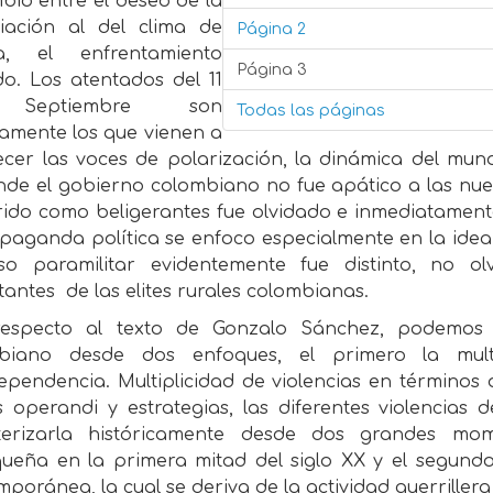
bio entre el deseo de la
iación al del clima de
Página 2
a, el enfrentamiento
Página 3
o. Los atentados del 11
Septiembre son
Todas las páginas
samente los que vienen a
lecer las voces de polarización, la dinámica del m
nde el gobierno colombiano no fue apático a las nuev
ido como beligerantes fue olvidado e inmediatamente
paganda política se enfoco especialmente en la idea d
so paramilitar evidentemente fue distinto, no 
tantes
de las elites rurales colombianas.
especto al texto de Gonzalo Sánchez, podemos e
biano desde dos enfoques, el primero la mult
ependencia. Multiplicidad de violencias en términos d
 operandi y estrategias, las diferentes violencia
terizarla históricamente desde dos grandes mom
queña en la primera mitad del siglo XX y el segundo 
poránea, la cual se deriva de la actividad guerrillera y 