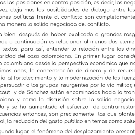
s las posiciones en contra posición, es decir, las neg
vez aleja mas las posibilidades de dialogo entre la
iones políticas frente al conflicto son completamen
a manera la salida negociada del conflicto.
a bien, después de haber explicado a grandes rasg
nde a continuación es relacionar al menos dos ele
 textos, para así, entender la relación entre las di
laridad del caso colombiano. En primer lugar cons
o colombiano desde la perspectiva económica que nos
ltimos años, la concentración de dinero y de recu
a al fortalecimiento y la modernización de las fuerz
 persuadir a los grupos insurgentes por la vía militar
caut
y de Sánchez están encaminados hacia la trans
biano y como la discusión sobre la salida negoci
ada y se ha aumentado el esfuerzo
de contrarrestar
cuencias entonces, son precisamente
las que plante
l, la reducción del gasto publico en temas como salud
undo lugar, el fenómeno del desplazamiento presente