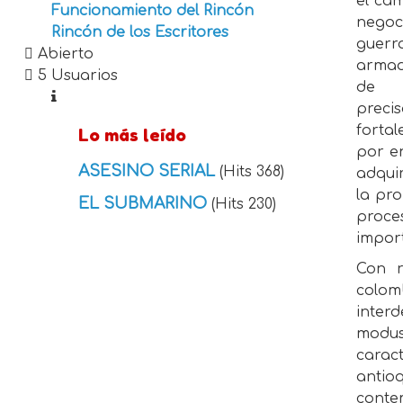
el cam
Funcionamiento del Rincón
negoc
Rincón de los Escritores
guerr
Abierto
armad
5 Usuarios
de 
preci
forta
Lo más leído
por e
ASESINO SERIAL
(Hits 368)
adquir
la pro
EL SUBMARINO
(Hits 230)
proce
impor
Con r
colom
interd
modus
carac
antio
contem