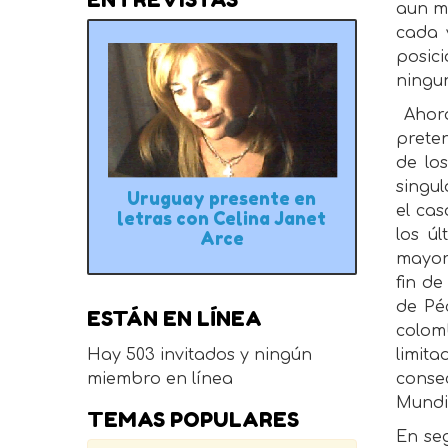
aun ma
cada 
posic
ningun
Ahor
prete
de los
singu
Uruguay presente en
el cas
letras con Celina Janet
los ú
Arce
mayorí
fin de
de Pé
ESTÁN EN LÍNEA
colom
Hay 503 invitados y ningún
limit
miembro en línea
conse
Mundia
TEMAS POPULARES
En seg