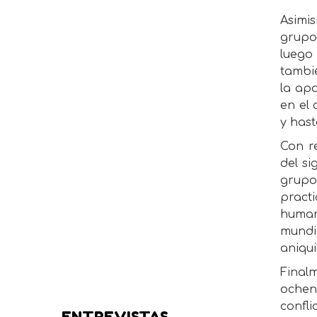
Asimis
grupos
luego
tambié
la apa
en el 
y hast
Con r
del si
grupo
practi
human
mundia
aniqui
Final
ochen
confli
ENTREVISTAS