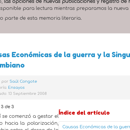
o,
las opciones de nuevas publicaciones y registro d
 disponible para lectura mientras preparamos la nueva
o parte de esta memoria literaria.
as Económicas de la guerra y la Singu
ombiano
o por
Saúl Congote
ría:
Ensayos
ado: 13 Septiembre 2008
 3 de 3
Índice del artículo
í se comenzó a gestar el
o hacia la polarización,
Causas Económicas de la guerr