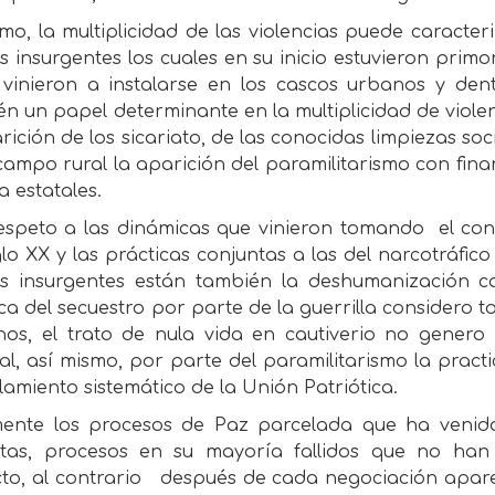
mo, la multiplicidad de las violencias puede caracter
 insurgentes los cuales en su inicio estuvieron primo
 vinieron a instalarse en los cascos urbanos y den
n un papel determinante en la multiplicidad de violenc
rición de los sicariato, de las conocidas limpiezas s
campo rural la aparición del paramilitarismo con fina
a estatales.
espeto a las dinámicas que vinieron tomando
el con
glo XX y las prácticas conjuntas a las del narcotráfi
s insurgentes están también la deshumanización ca
ca del secuestro por parte de la guerrilla considero t
os, el trato de nula vida en cautiverio no genero
l, así mismo, por parte del paramilitarismo la practi
lamiento sistemático de la Unión Patriótica.
mente los procesos de Paz parcelada que ha venid
tas, procesos en su mayoría fallidos que no han
cto, al contrario
después de cada negociación aparen