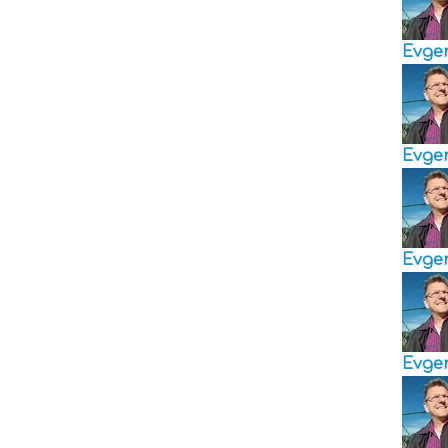
Evge
Evge
Evge
Evge