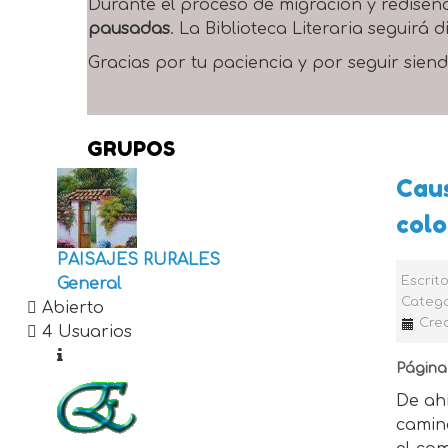
Durante el proceso de migración y rediseñ
pausadas
. La Biblioteca Literaria seguirá
Gracias por tu paciencia y por seguir siend
GRUPOS
Caus
col
PAISAJES RURALES
Escrit
General
Catego
Abierto
Cre
4 Usuarios
Página
De ah
camin