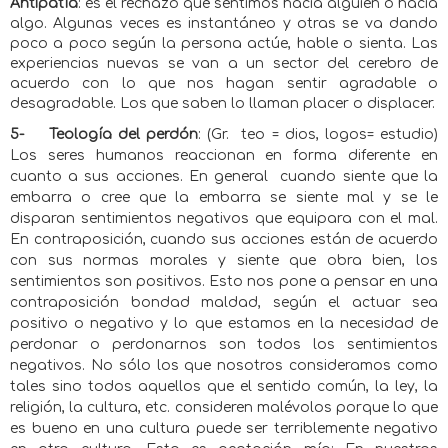
Antipatía
: es el rechazo que sentimos hacia alguien o hacia
algo. Algunas veces es instantáneo y otras se va dando
poco a poco según la persona actúe, hable o sienta. Las
experiencias nuevas se van a un sector del cerebro de
acuerdo con lo que nos hagan sentir agradable o
desagradable. Los que saben lo llaman placer o displacer.
5-
Teología del perdón
: (Gr.
teo = dios, logos= estudio)
Los seres humanos reaccionan en forma diferente en
cuanto a sus acciones. En general
cuando siente que la
embarra o cree que la embarra se siente mal y se le
disparan sentimientos negativos que equipara con el mal.
En contraposición, cuando sus acciones están de acuerdo
con sus normas morales y siente que obra bien, los
sentimientos son positivos. Esto nos pone a pensar en una
contraposición bondad maldad, según el actuar sea
positivo o negativo y lo que estamos en la necesidad de
perdonar o perdonarnos son todos los sentimientos
negativos. No sólo los que nosotros consideramos como
tales sino todos aquellos que el sentido común, la ley, la
religión, la cultura, etc. consideren malévolos porque lo que
es bueno en una cultura puede ser terriblemente negativo