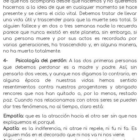
de que nos acompaña desde que nacemos y no queremos
hacernos a la idea de que en cualquier momento se hace
presente y se cierra el ciclo vital. Debemos tratar de llevar
una vida útil y trascender para que la muerte sea total. Si
alguien fallece y en dos o tres semanas nadie lo recuerda
parece que nunca existió en este planeta, sin embargo, si
una persona muere y por sus actos es recordada por
varias generaciones, ha trascendido y, en alguna manera,
no ha muerto totalmente.
4-
Psicología del perdón
: A las dos primeras personas
que debemos perdonar es a madre y padre. Así, sin
pensarlo dos veces, y aunque nos digamos lo contrario, en
alguna época de nuestras vidas hemos sentido
resentimientos contra nuestros progenitores y abrigado
rencores que nos han quitado o, por lo menos, restado
paz. Cuando nos relacionamos con otros seres se pueden
dar tres fenómenos, no al tiempo, claro está:
Empatía:
que es la atracción hacia el otro ser sin que nos
expliquemos el porqué.
Apatía
: es la indiferencia, ni atrae ni repele, ni fu ni fa. Es
alguien más en el decorado que ni nos va ni nos viene.