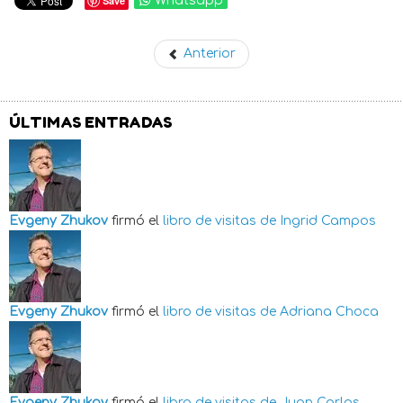
Save
Whatsapp
Anterior
ÚLTIMAS ENTRADAS
Evgeny Zhukov
firmó el
libro de visitas de
Ingrid Campos
Evgeny Zhukov
firmó el
libro de visitas de
Adriana Choca
Evgeny Zhukov
firmó el
libro de visitas de
Juan Carlos