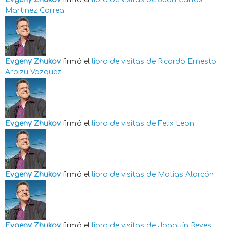
Martinez Correa
Evgeny Zhukov
firmó el
libro de visitas de
Ricardo Ernesto
Arbizu Vazquez
Evgeny Zhukov
firmó el
libro de visitas de
Felix Leon
Evgeny Zhukov
firmó el
libro de visitas de
Matias Alarcón
Evgeny Zhukov
firmó el
libro de visitas de
Joaquín Reyes