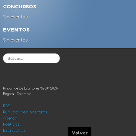
CONCURSOS
Sin eventos
EVENTOS
Sin eventos
B
u
s
c
a
r
Rincón de los Escritores ©2007-2026
.
Bogotá - Colombia
.
.
RSS
Publicar con nosotros
Acerca
Políticas
Escríbanos
Volver