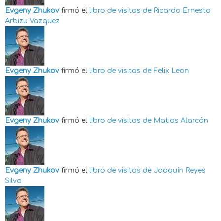
Evgeny Zhukov
firmó el
libro de visitas de
Ricardo Ernesto
Arbizu Vazquez
Evgeny Zhukov
firmó el
libro de visitas de
Felix Leon
Evgeny Zhukov
firmó el
libro de visitas de
Matias Alarcón
Evgeny Zhukov
firmó el
libro de visitas de
Joaquín Reyes
Silva