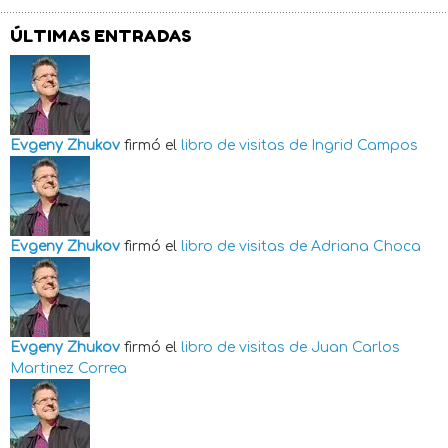
ÚLTIMAS ENTRADAS
Evgeny Zhukov
firmó el
libro de visitas de
Ingrid Campos
Evgeny Zhukov
firmó el
libro de visitas de
Adriana Choca
Evgeny Zhukov
firmó el
libro de visitas de
Juan Carlos
Martinez Correa