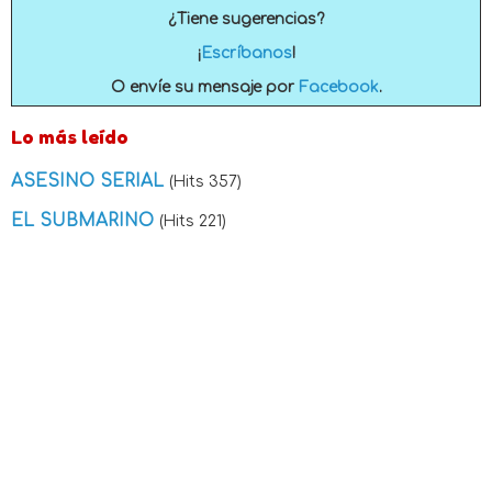
¿Tiene sugerencias?
¡
Escríbanos
!
O envíe su mensaje por
Facebook
.
Lo más leído
ASESINO SERIAL
(Hits 357)
EL SUBMARINO
(Hits 221)