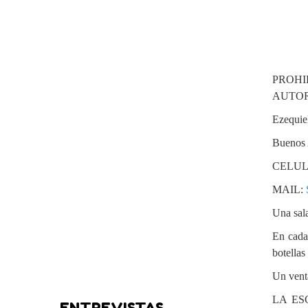
PROH
AUTOR
Ezequie
Buenos 
CELULA
MAIL:
Una sala
En cada 
botellas
Un venta
LA ES
ENTREVISTAS