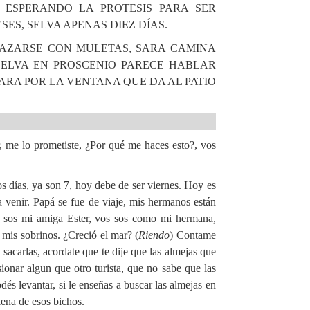
 ESPERANDO LA PROTESIS PARA SER
ES, SELVA APENAS DIEZ DÍAS.
LAZARSE CON MULETAS, SARA CAMINA
ELVA EN PROSCENIO PARECE HABLAR
ARA POR LA VENTANA QUE DA AL PATIO
ir, me lo prometiste, ¿Por qué me haces esto?, vos
s días, ya son 7, hoy debe de ser viernes. Hoy es
 venir. Papá se fue de viaje, mis hermanos están
os sos mi amiga Ester, vos sos como mi hermana,
 mis sobrinos. ¿Creció el mar? (
Riendo
) Contame
 sacarlas, acordate que te dije que las almejas que
ionar algun que otro turista, que no sabe que las
odés levantar, si le enseñas a buscar las almejas en
llena de esos bichos.