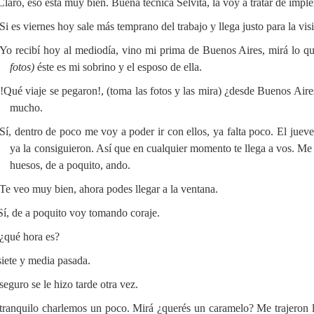
aro, eso está muy bien. Buena técnica Selvita, la voy a tratar de imple
i es viernes hoy sale más temprano del trabajo y llega justo para la visit
o recibí hoy al mediodía, vino mi prima de Buenos Aires, mirá lo qu
fotos)
éste es mi sobrino y el esposo de ella.
Qué viaje se pegaron!, (toma las fotos y las mira) ¿desde Buenos Aires 
mucho.
, dentro de poco me voy a poder ir con ellos, ya falta poco. El jueve
ya la consiguieron. Así que en cualquier momento te llega a vos. Me
huesos, de a poquito, ando.
Te veo muy bien, ahora podes llegar a la ventana.
í, de a poquito voy tomando coraje.
¿qué hora es?
iete y media pasada.
eguro se le hizo tarde otra vez.
ranquilo charlemos un poco. Mirá ¿querés un caramelo? Me trajeron l