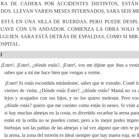
RA DE CADERA POR ACCIDENTES DISTINTOS, ESTÁN
DOS. LLEVAN VARIOS MESES INTERNADOS, SARA SEIS MES
 ESTÁ EN UNA SILLA DE RUERDAS, PERO PUEDE DESP
UAVE CON UN ANDADOR. COMIENZA LA OBRA SOLO S
LGUIEN. SARA ESTÁ DETRÁS DE ESPALDAS, COMO SI MIR
OSPITAL.
 1
Ester!, ¡Ester!, ¿dónde estás?, ¡Ester!, vos me dijiste que ibas a ven
sabes que a mí me hace bien que vengas a verme.
¡Ester! Si estás escondida mirándome, sabes que te extraño. Conté lo
viernes de visita, ¿Dónde estás Ester?, ¿dónde estás? Mamá no va a
lejos y ocupados con sus hijos, y no los quiero molestar. Pero v
¿dónde estás? quiero que me cuentes como están lo nenes. Si viste a
si hay muchas almejas en la costa, es divertido escarbar la arena para
están en la orilla no se pueden comer, pero a lo mejor podes impres
burbujas son las patitas de las almejas y tal vez alguno que otro te p
la arena, la zona del torreón es ideal siempre que hay marea roja, se 