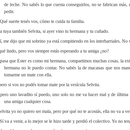
de leche. No sabés lo que cuesta conseguirlos, no se fabrican más,
pedir.
ué suerte tenés vos, cómo te cuida tu familia.
 tuya también Selvita, si ayer vino tu hermana y tu cuñado.
í, me dijo que mi sobrino ya está compitiendo en los interbarriales. No
ué lindo, pero vos siempre estás esperando a tu amiga ¿no?
pasa que Ester es como mi hermana, compartimos muchas cosas, la ext
hermana no le puedo contar. No sabés la de macanas que nos mand
tomarme un mate con ella.
ro si vos no podés tomar mate por la vesícula Selvita.
pero uno lavadito sí puedo, uno solo no me va hacer mal y de última 
una amiga cualquier cosa.
lvita yo no quiero ser mala, pero por qué no te acostás, ella no va a ven
í va a venir, a lo mejor se le hizo tarde y perdió el colectivo. Yo no t