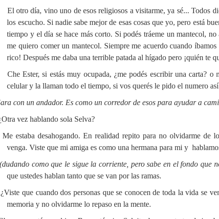
El otro día, vino uno de esos religiosos a visitarme, ya sé... Todos d
los escucho. Si nadie sabe mejor de esas cosas que yo, pero está bue
tiempo y el día se hace más corto. Si podés tráeme un mantecol, no 
me quiero comer un mantecol. Siempre me acuerdo cuando íbamos 
rico! Después me daba una terrible patada al hígado pero ¡quién te qu
Che Ester, si estás muy ocupada, ¿me podés escribir una carta? o 
celular y la llaman todo el tiempo, si vos querés le pido el numero a
Sara con un andador. Es como un corredor de esos para ayudar a cam
Otra vez hablando sola Selva?
Me estaba desahogando. En realidad repito para no olvidarme de lo
venga. Viste que mi amiga es como una hermana para mi y hablamos 
(dudando como que le sigue la corriente, pero sabe en el fondo que n
que ustedes hablan tanto que se van por las ramas.
¿Viste que cuando dos personas que se conocen de toda la vida se ven?
memoria y no olvidarme lo repaso en la mente.