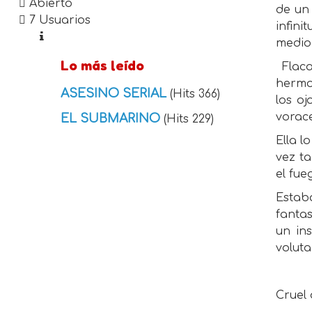
Abierto
de un 
7 Usuarios
infin
medio
Lo más leído
Flac
hermos
ASESINO SERIAL
(Hits 366)
los o
vorace
EL SUBMARINO
(Hits 229)
Ella l
vez ta
el fue
Estab
fanta
un in
volut
Cruel 