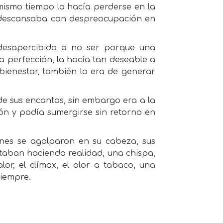
 mismo tiempo la hacía perderse en la
s descansaba con despreocupación en
o desapercibida a no ser porque una
la perfección, la hacía tan deseable a
bienestar, también lo era de generar
de sus encantos, sin embargo era a la
sión y podía sumergirse sin retorno en
ones se agolparon en su cabeza, sus
taban haciendo realidad, una chispa,
or, el clímax, el olor a tabaco, una
siempre.