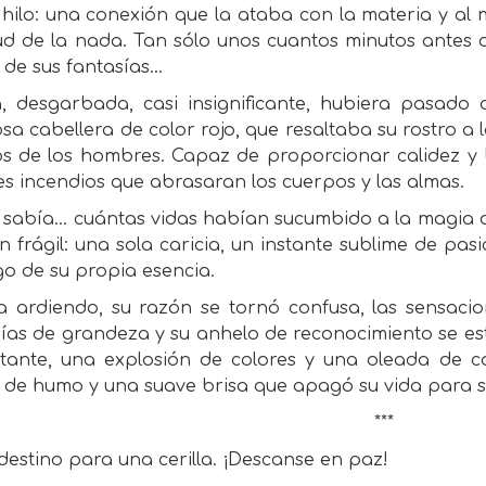
hilo: una conexión que la ataba con la materia y al
itud de la nada. Tan sólo unos cuantos minutos ante
 de sus fantasías…
a, desgarbada, casi insignificante, hubiera pasad
a cabellera de color rojo, que resaltaba su rostro a 
jos de los hombres. Capaz de proporcionar calidez y 
s incendios que abrasaran los cuerpos y las almas.
o sabía… cuántas vidas habían sucumbido a la magia 
n frágil: una sola caricia, un instante sublime de pa
go de su propia esencia.
a ardiendo, su razón se tornó confusa, las sensaci
sías de grandeza y su anhelo de reconocimiento se es
stante, una explosión de colores y una oleada de cal
a de humo y una suave brisa que apagó su vida para 
***
destino para una cerilla. ¡Descanse en paz!