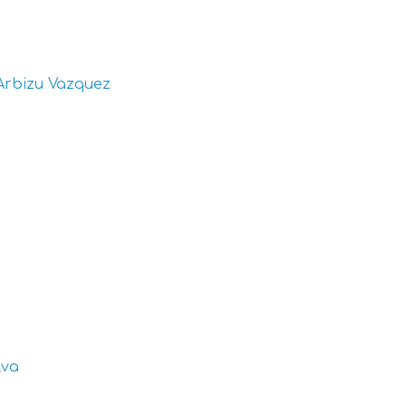
Arbizu Vazquez
lva