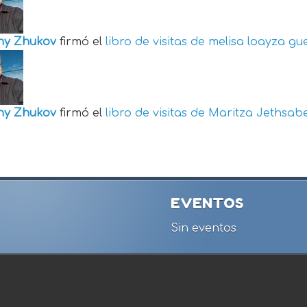
ny Zhukov
firmó el
libro de visitas de
melisa loayza gu
ny Zhukov
firmó el
libro de visitas de
Maritza Jethsabe
EVENTOS
Sin eventos