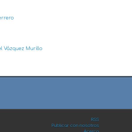
errero
l Vázquez Murillo
RSS
Publicar con nosotros
Acerca