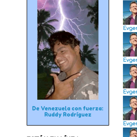
Evge
Evge
Evge
De Venezuela con fuerza:
Ruddy Rodríguez
Evge