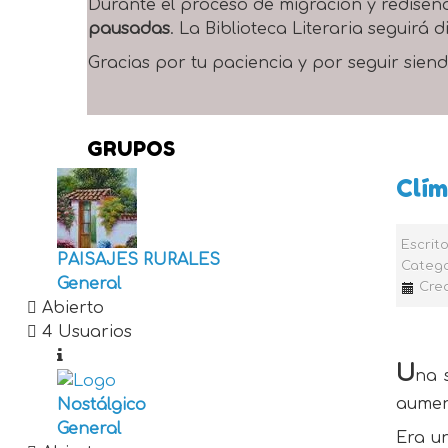
Durante el proceso de migración y rediseñ
pausadas
. La Biblioteca Literaria seguirá
Gracias por tu paciencia y por seguir siend
GRUPOS
Clí
Escrit
PAISAJES RURALES
Catego
General
Cre
Abierto
4 Usuarios
U
na 
aumen
Nostálgico
General
Era un