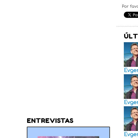
Por fav
ÚLT
Evge
Evge
ENTREVISTAS
Evge