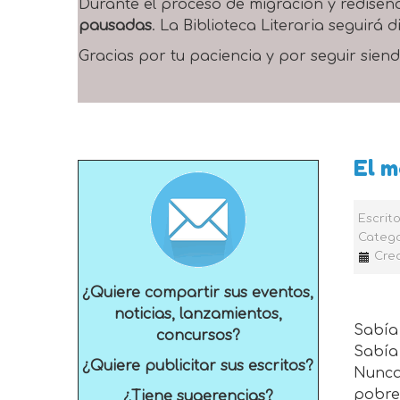
Durante el proceso de migración y rediseñ
pausadas
. La Biblioteca Literaria seguirá
Gracias por tu paciencia y por seguir siend
El 
Escrit
Catego
Crea
¿Quiere compartir sus eventos,
noticias, lanzamientos,
Sabía 
concursos?
Sabía 
¿Quiere publicitar sus escritos?
Nunca
pobre
¿Tiene sugerencias?