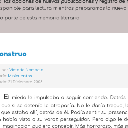
o,
las opciones de nuevas publicaciones y registro d
 disponible para lectura mientras preparamos la nueva
o parte de esta memoria literaria.
monstruo
o por
Victorio Nombela
ría:
Minicuentos
do: 21 Diciembre 2008
E
l miedo le impulsaba a seguir corriendo. Detrás 
que si se detenía le atraparía. No le daría tregua, 
que estaba allí, detrás de él. Podía sentir su presenci
 había visto a su voraz perseguidor. Pero algo le d
 imaginación pudiera concebir. Más horroroso, más s