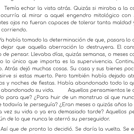
Temía echar la vista atrás. Quizás si miraba a la c
ocurría al mirar a aquel engendro mitológico con 
tes ojos no fueran capaces de tolerar tanta maldad y 
 corriendo.
Ya había tomado la determinación de que, pasara lo q
 dejar que aquella aberración lo destruyera. El ca
 de pensar. Llevaba días, quizás semanas, o meses c
o lo único que importa es la supervivencia. Conti
o. Atrás dejó muchas cosas. Su casa y sus bienes poc
irve si estas muerto. Pero también había dejado atr
os y noches de fiestas. Había abandonado todo lo qu
 abandonado su vida.
Aquellos pensamientos le
do para que? ¿Para huir de un monstruo al que nun
e todavía le perseguía? ¿Eran meses o quizás años lo
a vez su vida o ya era demasiado tarde? Aquellos 
n de lo que nunca le aterró su perseguidor.
Así que de pronto lo decidió. Se daría la vuelta. Se