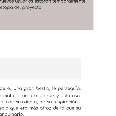
e nuevos usuarios estarán temporalmente
 etapa del proyecto.
de él, una gran bestia, le perseguía.
le mataría de forma cruel y dolorosa.
a, oler su aliento, oír su respiración…
ecía que era más atroz de lo que su
anguinario.