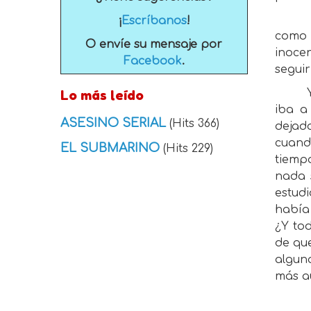
¡
Escríbanos
!
como 
O envíe su mensaje por
inocen
Facebook
.
seguir
Lo más leído
iba a
ASESINO SERIAL
(Hits 366)
dejado
cuand
EL SUBMARINO
(Hits 229)
tiemp
nada s
estudi
había
¿Y to
de qu
algun
más aú