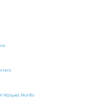
lva
errero
l Vázquez Murillo