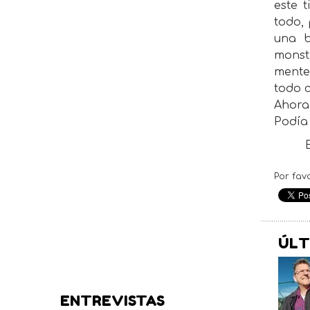
este 
todo, 
una b
monst
mente,
todo c
Ahora
Podía 
Por fav
ÚLT
ENTREVISTAS