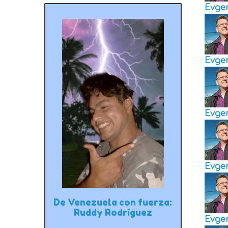
Evge
Evge
Evge
Evge
De Venezuela con fuerza:
Ruddy Rodríguez
Evge