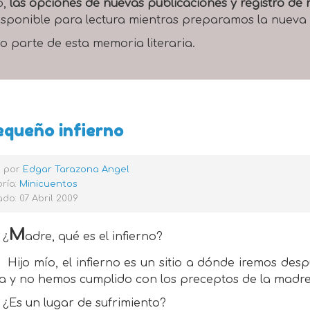
o,
las opciones de nuevas publicaciones y registro d
 disponible para lectura mientras preparamos la nueva
o parte de esta memoria literaria.
equeño infierno
o por
Edgar Tarazona Angel
ría:
Minicuentos
do: 07 Abril 2009
M
¿
adre, qué es el infierno?
Hijo mío, el infierno es un sitio a dónde iremos de
da y no hemos cumplido con los preceptos de la madre
¿Es un lugar de sufrimiento?