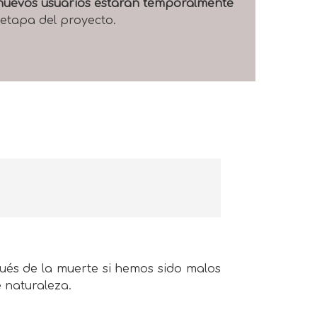
e nuevos usuarios estarán temporalmente
 etapa del proyecto.
spués de la muerte si hemos sido malos
 naturaleza.