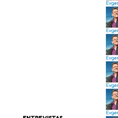
Evge
Evge
Evge
Evge
Evge
ENTREVISTAS