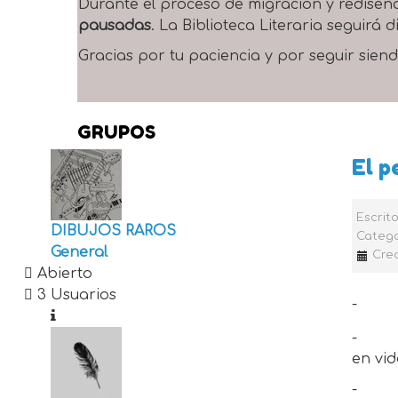
Durante el proceso de migración y rediseñ
pausadas
. La Biblioteca Literaria seguirá
Gracias por tu paciencia y por seguir siend
GRUPOS
El p
Escrit
DIBUJOS RAROS
Catego
General
Crea
Abierto
3 Usuarios
-
-
en vi
-