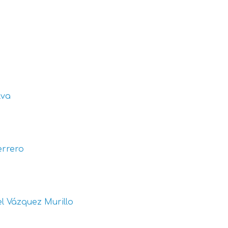
lva
errero
l Vázquez Murillo