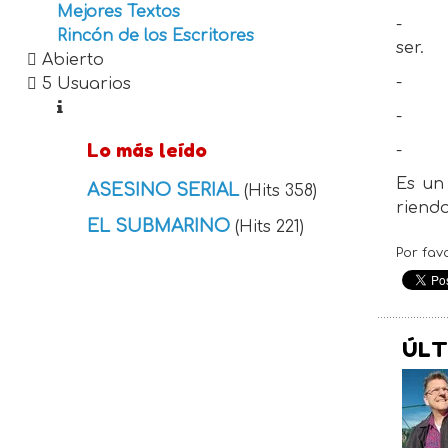
Mejores Textos
-
Rincón de los Escritores
ser.
Abierto
-
5 Usuarios
-
Lo más leído
-
Es un
ASESINO SERIAL
(Hits 358)
riend
EL SUBMARINO
(Hits 221)
Por fav
ÚLT