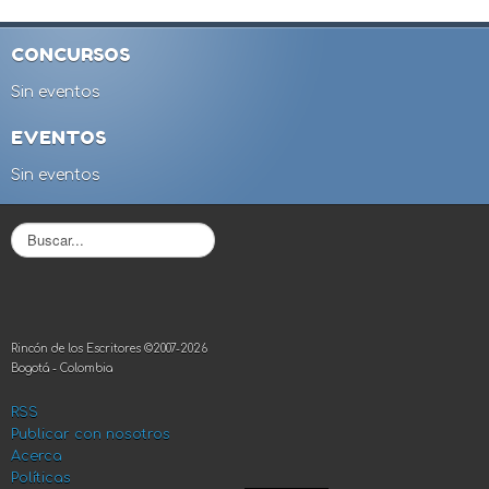
CONCURSOS
Sin eventos
EVENTOS
Sin eventos
B
u
s
c
a
r
Rincón de los Escritores ©2007-2026
.
Bogotá - Colombia
.
.
RSS
Publicar con nosotros
Acerca
Políticas