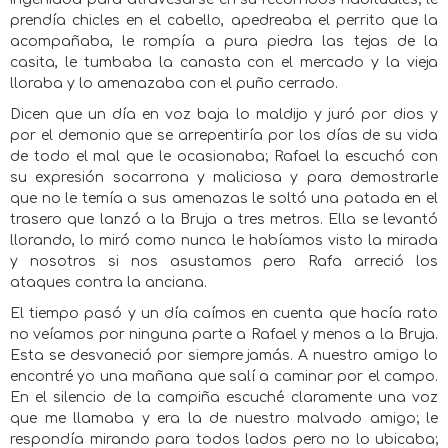
prendía chicles en el cabello, apedreaba el perrito que la
acompañaba, le rompía a pura piedra las tejas de la
casita, le tumbaba la canasta con el mercado y la vieja
lloraba y lo amenazaba con el puño cerrado.
Dicen que un día en voz baja lo maldijo y juró por dios y
por el demonio que se arrepentiría por los días de su vida
de todo el mal que le ocasionaba; Rafael la escuchó con
su expresión socarrona y maliciosa y para demostrarle
que no le temía a sus amenazas le soltó una patada en el
trasero que lanzó a la Bruja a tres metros. Ella se levantó
llorando, lo miró como nunca le habíamos visto la mirada
y nosotros si nos asustamos pero Rafa arreció los
ataques contra la anciana.
El tiempo pasó y un día caímos en cuenta que hacía rato
no veíamos por ninguna parte a Rafael y menos a la Bruja.
Esta se desvaneció por siempre jamás. A nuestro amigo lo
encontré yo una mañana que salí a caminar por el campo.
En el silencio de la campiña escuché claramente una voz
que me llamaba y era la de nuestro malvado amigo; le
respondía mirando para todos lados pero no lo ubicaba;