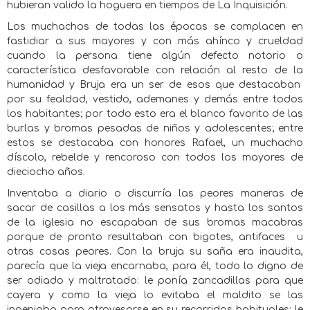
hubieran valido la hoguera en tiempos de La Inquisición.
Los muchachos de todas las épocas se complacen en
fastidiar a sus mayores y con más ahínco y crueldad
cuando la persona tiene algún defecto notorio o
característica desfavorable con relación al resto de la
humanidad y Bruja era un ser de esos que destacaban
por su fealdad, vestido, ademanes y demás entre todos
los habitantes; por todo esto era el blanco favorito de las
burlas y bromas pesadas de niños y adolescentes; entre
estos se destacaba con honores Rafael, un muchacho
díscolo, rebelde y rencoroso con todos los mayores de
dieciocho años.
Inventaba a diario o discurría las peores maneras de
sacar de casillas a los más sensatos y hasta los santos
de la iglesia no escapaban de sus bromas macabras
porque de pronto resultaban con bigotes, antifaces
u
otras cosas peores. Con la bruja su saña era inaudita,
parecía que la vieja encarnaba, para él, todo lo digno de
ser odiado y maltratado: le ponía zancadillas para que
cayera y como la vieja lo evitaba el maldito se las
ingeniaba para atravesarse en su recorridos habituales; le