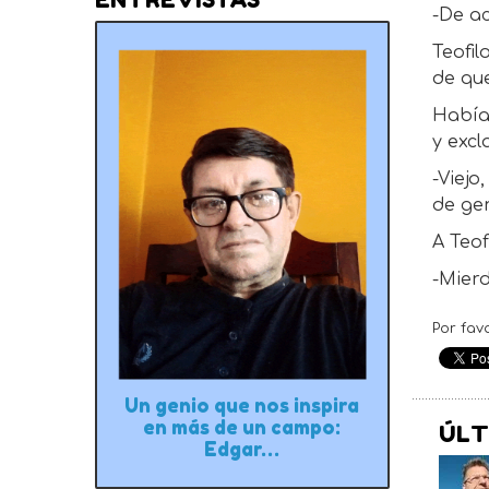
-De ac
Teofil
de que
Había
y excl
-Viejo
de ge
A Teof
-Mier
Por fav
Un genio que nos inspira
en más de un campo:
ÚLT
Edgar…