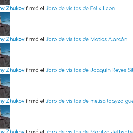
ny Zhukov
firmó el
libro de visitas de
Felix Leon
ny Zhukov
firmó el
libro de visitas de
Matias Alarcón
ny Zhukov
firmó el
libro de visitas de
Joaquín Reyes Si
ny Zhukov
firmó el
libro de visitas de
melisa loayza gu
ny Zhukov
firmó el
libro de visitas de
Maritza Jethsabe