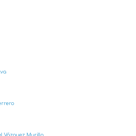
lva
errero
l Vázquez Murillo