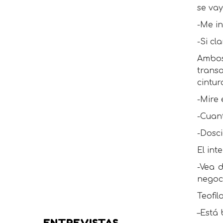
se vay
-Me in
-Si cl
Ambos
transa
cintu
-Mire 
-Cuan
-Dosci
El int
-Vea 
negoc
Teofil
–Está 
ENTREVISTAS