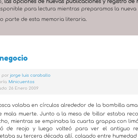
o,
las opciones de nuevas publicaciones y registro d
 disponible para lectura mientras preparamos la nueva
o parte de esta memoria literaria.
negocio
o por
jorge luis caraballo
ría:
Minicuentos
ado: 26 Enero 2009
sca volaba en círculos alrededor de la bombilla am
e mala muerte. Junto a la mesa de billar estaba reco
ho, mientras se empinaba la cuarta grappa con limón
ró de reojo y luego volteó para ver el antiguo 
taba su tercera década allí, colgado entre humedad y