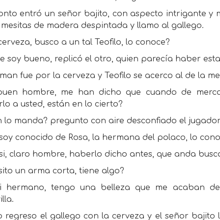
nto entró un señor bajito, con aspecto intrigante y m
 mesitas de madera despintada y llamo al gallego.
erveza, busco a un tal Teofilo, lo conoce?
e soy bueno, replicó el otro, quien parecía haber esta
man fue por la cerveza y Teofilo se acerco al de la mes
buen hombre, me han dicho que cuando de mercad
lo a usted, están en lo cierto?
n lo manda? pregunto con aire desconfiado el jugador
 soy conocido de Rosa, la hermana del polaco, lo con
 si, claro hombre, haberlo dicho antes, que anda bu
ito un arma corta, tiene algo?
i hermano, tengo una belleza que me acaban de 
lla.
o regreso el gallego con la cerveza y el señor baji