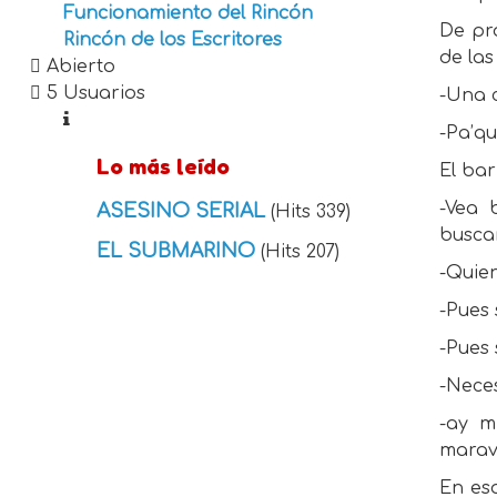
Funcionamiento del Rincón
De pro
Rincón de los Escritores
de las
Abierto
5 Usuarios
-Una c
-Pa’qu
Lo más leído
El bar
-Vea 
ASESINO SERIAL
(Hits 339)
buscar
EL SUBMARINO
(Hits 207)
-Quie
-Pues
-Pues
-Neces
-ay m
maravi
En es