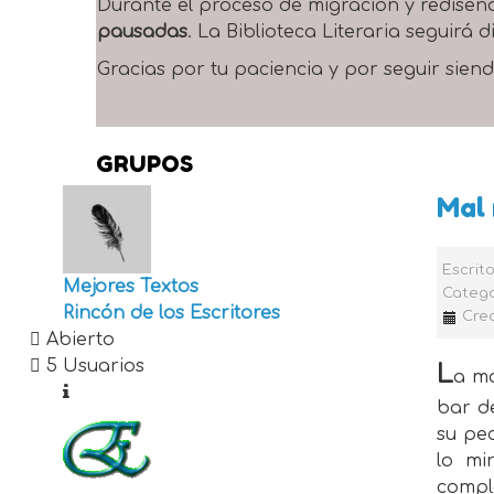
Durante el proceso de migración y rediseñ
pausadas
. La Biblioteca Literaria seguirá
Gracias por tu paciencia y por seguir siend
GRUPOS
Mal 
Escrit
Mejores Textos
Catego
Rincón de los Escritores
Cre
Abierto
5 Usuarios
L
a mo
bar d
su pec
lo mi
comple