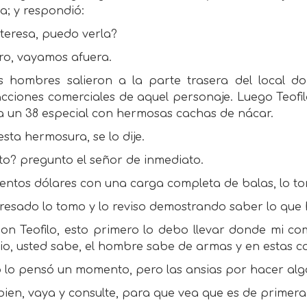
a; y respondió:
teresa, puedo verla?
aro, vayamos afuera.
 hombres salieron a la parte trasera del local do
cciones comerciales de aquel personaje. Luego Teofi
ra un 38 especial con hermosas cachas de nácar.
esta hermosura, se lo dije.
to? pregunto el señor de inmediato.
entos dólares con una carga completa de balas, lo to
eresado lo tomo y lo reviso demostrando saber lo que 
don Teofilo, esto primero lo debo llevar donde mi c
io, usted sabe, el hombre sabe de armas y en estas c
o lo pensó un momento, pero las ansias por hacer algo
bien, vaya y consulte, para que vea que es de primera 