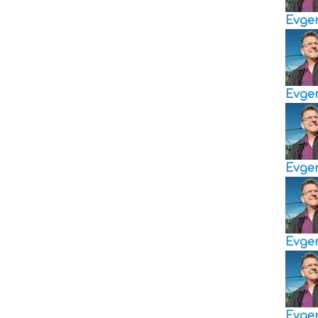
Evge
Evge
Evge
Evge
Evge