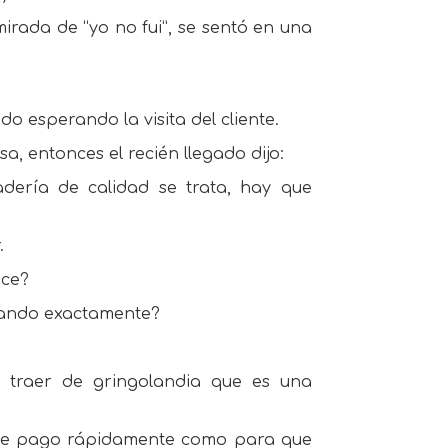
irada de “yo no fui”, se sentó en una
do esperando la visita del cliente.
a, entonces el recién llegado dijo:
ería de calidad se trata, hay que
.
oce?
scando exactamente?
traer de gringolandia que es una
to le pago rápidamente como para que