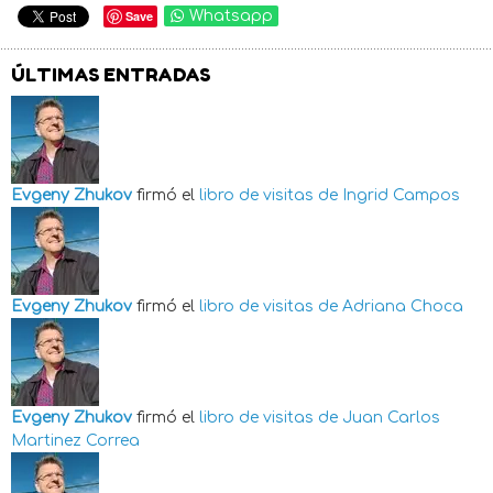
Save
Whatsapp
ÚLTIMAS ENTRADAS
Evgeny Zhukov
firmó el
libro de visitas de
Ingrid Campos
Evgeny Zhukov
firmó el
libro de visitas de
Adriana Choca
Evgeny Zhukov
firmó el
libro de visitas de
Juan Carlos
Martinez Correa