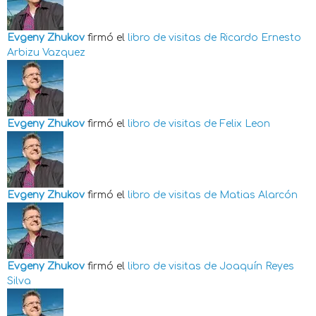
Evgeny Zhukov
firmó el
libro de visitas de
Ricardo Ernesto
Arbizu Vazquez
Evgeny Zhukov
firmó el
libro de visitas de
Felix Leon
Evgeny Zhukov
firmó el
libro de visitas de
Matias Alarcón
Evgeny Zhukov
firmó el
libro de visitas de
Joaquín Reyes
Silva