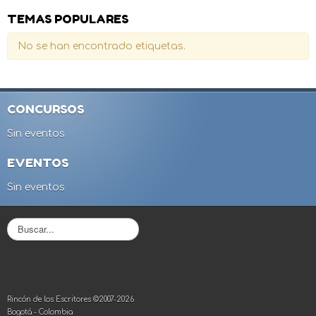
TEMAS POPULARES
No se han encontrado etiquetas.
CONCURSOS
Sin eventos
EVENTOS
Sin eventos
B
u
s
c
a
r
Rincón de los Escritores ©2007-2026
.
Bogotá - Colombia