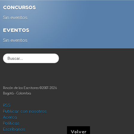
CONCURSOS
Sin eventos
EVENTOS
Sin eventos
B
u
s
c
a
r
Rincón de los Escritores ©2007-2026
.
Bogotá - Colombia
.
.
RSS
Publicar con nosotros
Acerca
Políticas
Escríbanos
Volver