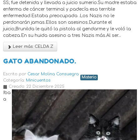
SS; fue detenida y llevada a juicio sumerio.Su madre estaba
enferma de cáncer terminal y padecía esa terrible
enfermedad.Estaba preocupada .Los Nazis no le
perdonarán jamas.Ellos son asesinos.Durante el
juicio;Brunilda le quitó la pistola al gendarme y le voló la
cabeza.En su huida asesino a tres Nazis más.Al ser...
Leer más: CELDA Z
GATO ABANDONADO.
Escrito por
Cesar Molina Consuegra
Misterio
Categoría:
Minicuentos
Creado: 22 Diciembre 2025
Iba
a