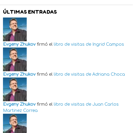
ÚLTIMAS ENTRADAS
Evgeny Zhukov
firmó el
libro de visitas de
Ingrid Campos
Evgeny Zhukov
firmó el
libro de visitas de
Adriana Choca
Evgeny Zhukov
firmó el
libro de visitas de
Juan Carlos
Martinez Correa