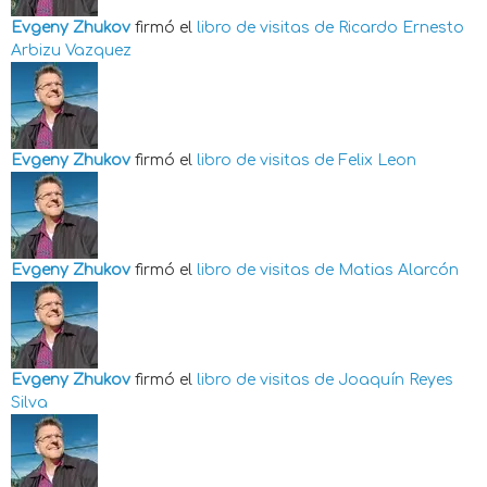
Evgeny Zhukov
firmó el
libro de visitas de
Ricardo Ernesto
Arbizu Vazquez
Evgeny Zhukov
firmó el
libro de visitas de
Felix Leon
Evgeny Zhukov
firmó el
libro de visitas de
Matias Alarcón
Evgeny Zhukov
firmó el
libro de visitas de
Joaquín Reyes
Silva