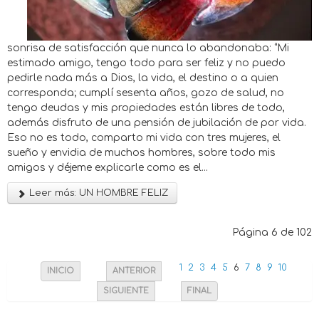
sonrisa de satisfacción que nunca lo abandonaba: “Mi
estimado amigo, tengo todo para ser feliz y no puedo
pedirle nada más a Dios, la vida, el destino o a quien
corresponda; cumplí sesenta años, gozo de salud, no
tengo deudas y mis propiedades están libres de todo,
además disfruto de una pensión de jubilación de por vida.
Eso no es todo, comparto mi vida con tres mujeres, el
sueño y envidia de muchos hombres, sobre todo mis
amigos y déjeme explicarle como es el...
Leer más: UN HOMBRE FELIZ
Página 6 de 102
1
2
3
4
5
6
7
8
9
10
INICIO
ANTERIOR
SIGUIENTE
FINAL