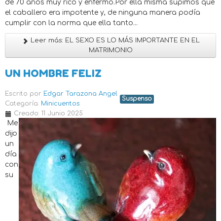
de 70 años muy rico y enfermo.Por ella misma supimos que
el caballero era impotente y, de ninguna manera podía
cumplir con la norma que ella tanto...
Leer más: EL SEXO ES LO MÁS IMPORTANTE EN EL
MATRIMONIO
UN HOMBRE FELIZ
Escrito por
Edgar Tarazona Angel
Suspenso
Categoría:
Minicuentos
Creado: 11 Junio 2025
Me
dijo
un
día
con
su