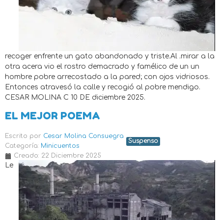
recoger enfrente un gato abandonado y triste.Al .mirar a la
otra acera vio el rostro demacrado y famélico de un un
hombre pobre arrecostado a la pared; con ojos vidriosos.
Entonces atravesó la calle y recogió al pobre mendigo.
CESAR MOLINA C 10 DE diciembre 2025.
EL MEJOR POEMA
Escrito por
Cesar Molina Consuegra
Suspenso
Categoría:
Minicuentos
Creado: 22 Diciembre 2025
Le