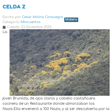
CELDA Z
Escrito por
Cesar Molina Consuegra
Misterio
Categoría:
Minicuentos
Creado: 23 Diciembre 2025
La
joven Brunilda; de ojos claros y cabello castaño;era
cocinera de un Restaurante donde almorzaban los
Nazis.Ella envenenó a 100 Nazis; y al ser descubierta por la