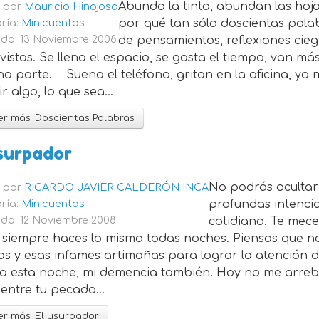
Abunda la tinta, abundan las hoja
o por
Mauricio Hinojosa
ría:
Minicuentos
por qué tan sólo doscientas pala
do: 13 Noviembre 2008
de pensamientos, reflexiones cieg
vistas. Se llena el espacio, se gasta el tiempo, van m
na parte. Suena el teléfono, gritan en la oficina, y
ir algo, lo que sea...
r más: Doscientas Palabras
surpador
No podrás ocultar 
o por
RICARDO JAVIER CALDERÓN INCA
ría:
Minicuentos
profundas intenci
do: 12 Noviembre 2008
cotidiano. Te mece
 siempre haces lo mismo todas noches. Piensas que no
s y esas infames artimañas para lograr la atención d
ta esta noche, mi demencia también. Hoy no me arre
entre tu pecado...
r más: El usurpador