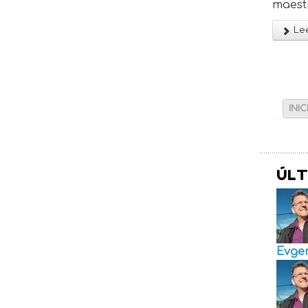
maestr
Lee
INIC
ÚLT
Evge