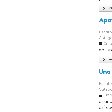
Lee
Apa
Escrit
Catego
Crea
en un 
Lee
Una 
Escrit
Catego
Crea
anunci
así ca