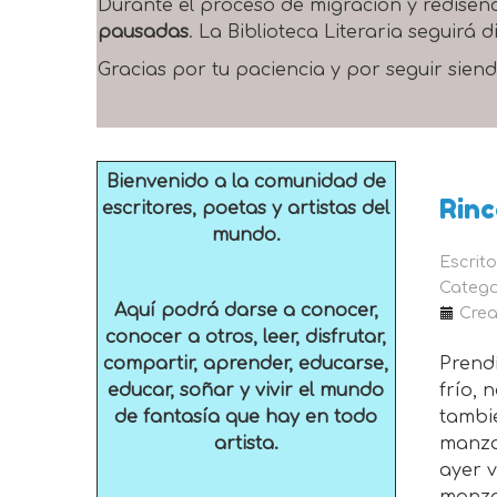
Durante el proceso de migración y rediseñ
pausadas
. La Biblioteca Literaria seguirá
Gracias por tu paciencia y por seguir siend
Bienvenido a la comunidad de
Rinc
escritores, poetas y artistas del
mundo.
Escrit
Catego
Aquí podrá darse a conocer,
Crea
conocer a otros, leer, disfrutar,
compartir, aprender, educarse,
Prendí
educar, soñar y vivir el mundo
frío, 
de fantasía que hay en todo
tambi
artista.
manza
ayer v