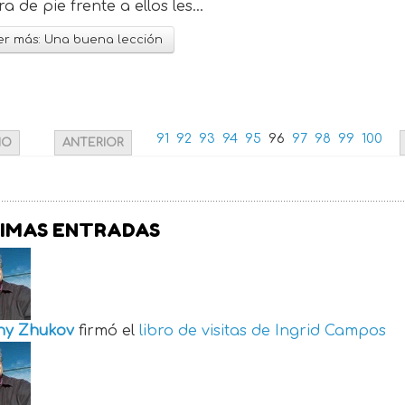
a de pie frente a ellos les...
r más: Una buena lección
91
92
93
94
95
96
97
98
99
100
IO
ANTERIOR
IMAS ENTRADAS
ny Zhukov
firmó el
libro de visitas de
Ingrid Campos