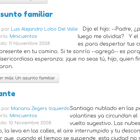
sunto familiar
Dijo el hijo: --Padre, 
o por
Luis Alejandro Lobo Del Valle
ría:
Minicuentos
luego me olvidas? Y el p
do: 11 Noviembre 2008
es para despertar tus c
presente en tu camino. Si te sonrío --agregó-- es po
sericordiosa esperanza: ¡que no seas tú, hijo, quien
aron.
r más: Un asunto familiar
ante
Santiago nublado en las per
o por
Mariana Zegers Izquierdo
ría:
Minicuentos
volantines ya circundan el 
do: 10 Noviembre 2008
vuelto sugestivo. Las nub
 la leva en las calles, el aire interrumpido y tu de
r que, cuando el tiempo se suspende, esta ciudad no 