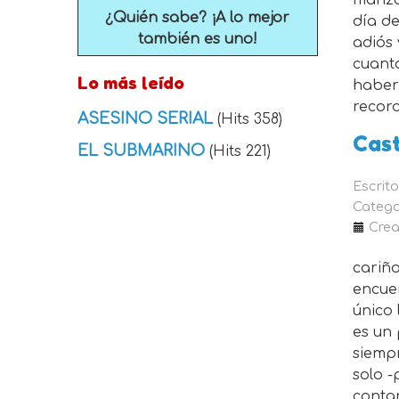
manza
¿Quién sabe? ¡A lo mejor
día de
también es uno!
adiós 
cuant
Lo más leído
haber 
record
ASESINO SERIAL
(Hits 358)
Cas
EL SUBMARINO
(Hits 221)
Escrit
Catego
Crea
cariñ
encuen
único
es un 
siemp
solo -
contar