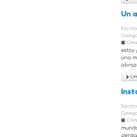
Un a
Escrit
Catego
Crea
estoy 
una mi
abraz
Lee
Inst
Escrit
Catego
Crea
mundo,
pensa