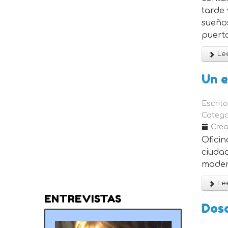
tarde
sueño
puerta
Lee
Un e
Escrit
Catego
Crea
Oficin
ciudad
moder
Lee
ENTREVISTAS
Dosc