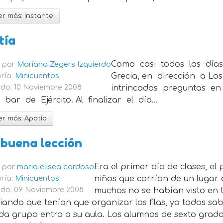
r más: Instante
tía
Como casi todos los días
o por
Mariana Zegers Izquierdo
ría:
Minicuentos
Grecia, en dirección a Lo
do: 10 Noviembre 2008
intrincadas preguntas en
bar de Ejército. Al finalizar el día...
r más: Apatía
buena lección
Era el primer día de clases, el
o por
maria elisea cardoso
ría:
Minicuentos
niños que corrían de un lugar 
do: 09 Noviembre 2008
muchos no se habían visto en t
ando que tenían que organizar las filas, ya todos sab
da grupo entro a su aula. Los alumnos de sexto grado 