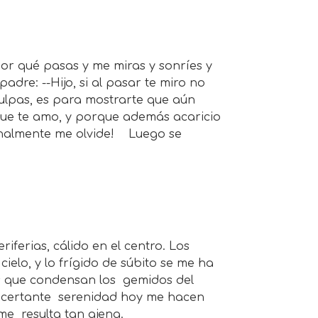
¿por qué pasas y me miras y sonríes y
adre: --Hijo, si al pasar te miro no
ulpas, es para mostrarte que aún
rque te amo, y porque además acaricio
 finalmente me olvide! Luego se
iferias, cálido en el centro. Los
cielo, y lo frígido de súbito se me ha
es que condensan los gemidos del
sconcertante serenidad hoy me hacen
me resulta tan ajena.