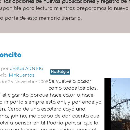
o,
las opciones de nuevas publicaciones y registro d
 disponible para lectura mientras preparamos la nueva
o parte de esta memoria literaria.
oncito
o por
JESUS ADN FIG
Nostalgia
ría:
Minicuentos
Se vuelve a pasar
do: 26 Noviembre 2008
como todos los días.
 el cigarrito porque hace calor o hace
no importa siempre está ahí, y por ende yo
én. Cerca de una escalera cayó una
na, ¡oh no, me acabo de dar cuenta que
olví a pensar en ti! Podría pensar que la