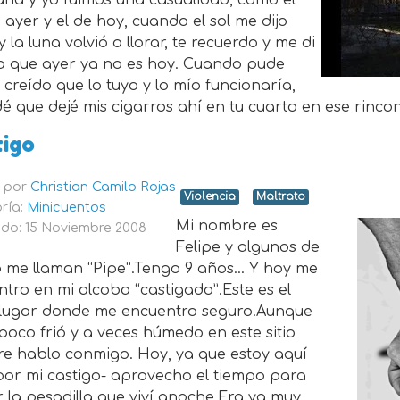
na y yo fuimos una casualidad, como el
 ayer y el de hoy, cuando el sol me dijo
y la luna volvió a llorar, te recuerdo y me di
a que ayer ya no es hoy. Cuando pude
creído que lo tuyo y lo mío funcionaría,
é que dejé mis cigarros ahí en tu cuarto en ese rinco
tigo
o por
Christian Camilo Rojas
Violencia
Maltrato
ría:
Minicuentos
Mi nombre es
do: 15 Noviembre 2008
Felipe y algunos de
o me llaman “Pipe”.Tengo 9 años… Y hoy me
tro en mi alcoba “castigado”.Este es el
 lugar donde me encuentro seguro.Aunque
poco frió y a veces húmedo en este sitio
re hablo conmigo. Hoy, ya que estoy aquí
por mi castigo- aprovecho el tiempo para
 la pesadilla que viví anoche.Era ya muy