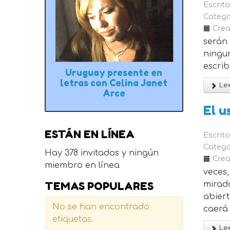
Escrit
Catego
Crea
serán 
ningu
escrib
Uruguay presente en
letras con Celina Janet
Lee
Arce
El u
ESTÁN EN LÍNEA
Escrit
Catego
Hay 378 invitados y ningún
Crea
miembro en línea
veces,
TEMAS POPULARES
mirada
abier
No se han encontrado
caerá 
etiquetas.
Lee