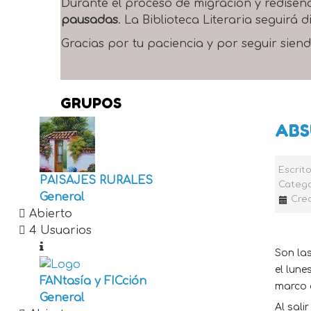
Durante el proceso de migración y rediseñ
pausadas
. La Biblioteca Literaria seguirá
Gracias por tu paciencia y por seguir siend
GRUPOS
ABS
Escrit
PAISAJES RURALES
Catego
General
Crea
Abierto
4 Usuarios
Son las
el lune
FANtasía y FICción
marco d
General
Al sali