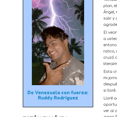
plan, 
Ángel,
salir 
agrade
El veci
a uste
entonce
ratico,
cruzó a
literal
Esta c
mi jorn
despué
si lloré
De Venezuela con fuerza:
Ruddy Rodríguez
Lloré a
oportu
ver al 