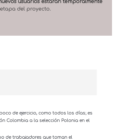
e nuevos usuarios estarán temporalmente
 etapa del proyecto.
oco de ejercicio, como todos los días; es
ión Colombia a la selección Polonia en el
rupo de trabajadores que toman el