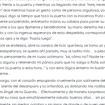
o frente a la puerta y mientras va llegando me dice: “mire, nec
m” dice mientras hace un gesto como de persona orgullosa; y
quí, digo al tiempo que toco la puerta con la inocencia fruto 
mente sorprendido, entretanto inclina su cabeza para poner su 
ome a los ojos fijamente y tendiéndome
su mano derecha me di
to y con la ingenua esperanza de esta despedida, correspondo
los ojos y le digo: “hasta luego”.
re se endereza, abre la caneca de licor que lleva, se toma un 
desesperanza, se queda ahí parado, muy al ladito mío…
a pes
ro pensamiento de mi cuasi victimario: “siii, cómo no? Nadie te 
 alguna y reteniendo mi pánico para que no salga a flote, sol
rir la puerta a esta hora…” y con esta lógica entierro mi ilus
derme…
bargo, con el corazón empujando cruelmente por salírseme de
 silente del desamparo y la orfandad, ya doblando mis rodilla
 mi Ángel de la Guarda…
Efectivamente y de manera sorpresiva, 
de su casa que simultáneamente saluda: buenos días…
sin p
mente, sin mediar palabra y sin mirar de donde o de quien vi