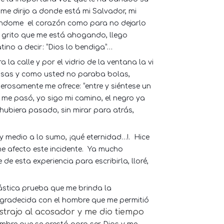
me dirijo a donde está mi Salvador, mi
jándome
el corazón como para no dejarlo
 grito que me está ahogando, llego
tino a decir: “Dios lo bendiga”…
a la calle y por el vidrio de la ventana la vi
cosas y como usted no paraba bolas,
erosamente me ofrece: “entre y siéntese un
ya me pasó, yo sigo mi camino, el negro ya
hubiera pasado, sin mirar para atrás,
 medio a lo sumo, ¡qué eternidad…!.
Hice
e afecto este incidente.
Ya mucho
 de esta experiencia para escribirla, lloré,
tástica prueba que me brinda la
agradecida con el hombre que me permitió
istrajo al acosador y me dio tiempo