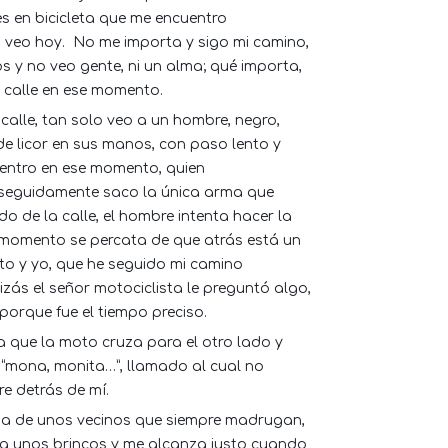
es en bicicleta que me encuentro
 veo hoy.
No me importa y sigo mi camino,
s y no veo gente, ni un alma; qué importa,
 calle en ese momento.
calle, tan solo veo a un hombre, negro,
e licor en sus manos, con paso lento y
ntro en ese momento, quien
 seguidamente saco la única arma que
o de la calle, el hombre intenta hacer la
 momento se percata de que atrás está un
to y yo, que he seguido mi camino
zás el señor motociclista le preguntó algo,
porque fue el tiempo preciso.
a que la moto cruza para el otro lado y
“mona, monita…”, llamado al cual no
e detrás de mí.
 casa de unos vecinos que siempre madrugan,
ega unos brincos y me alcanza justo cuando