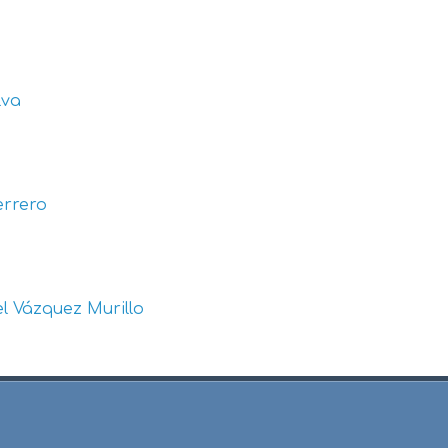
lva
errero
l Vázquez Murillo