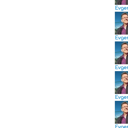
Evge
Evge
Evge
Evge
Evge