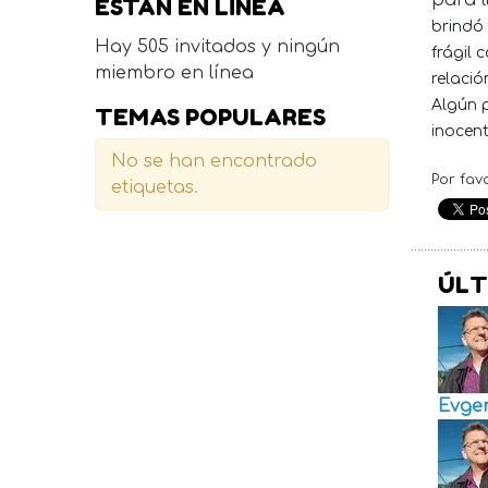
para l
ESTÁN EN LÍNEA
brindó
Hay 505 invitados y ningún
frágil
miembro en línea
relació
Algún 
TEMAS POPULARES
inocen
No se han encontrado
Por fav
etiquetas.
ÚLT
Evge