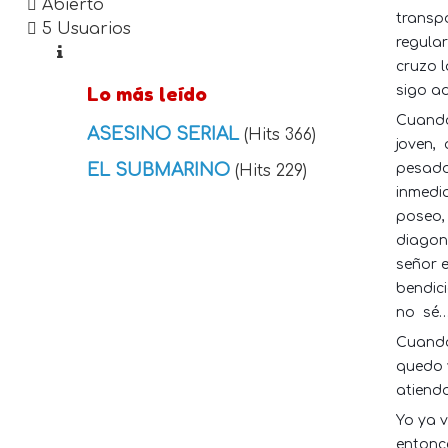
Abierto
transpo
5 Usuarios
regula
cruzo l
Lo más leído
sigo a
Cuando 
ASESINO SERIAL
(Hits 366)
joven,
EL SUBMARINO
pesado
(Hits 229)
inmedi
poseo, 
diagon
señor 
bendici
no
sé
Cuando 
quedo 
atiend
Yo ya v
entonc