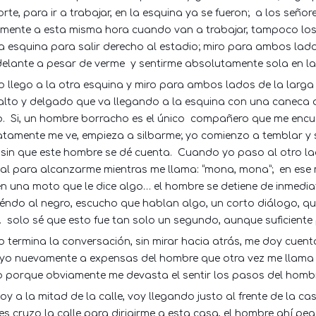
rte, para ir a trabajar, en la esquina ya se fueron;
a los señor
rmente a esta misma hora cuando van a trabajar, tampoco los
a esquina para salir derecho al estadio; miro para ambos lado
delante a pesar de verme
y sentirme absolutamente sola en la
llego a la otra esquina y miro para ambos lados de la larga 
alto y delgado que va llegando a la esquina con una caneca d
.
Si, un hombre borracho es el único
compañero que me encue
atamente me ve, empieza a silbarme; yo comienzo a temblar y
sin que este hombre se dé cuenta.
Cuando yo paso al otro lad
al para alcanzarme mientras me llama: “mona, mona”;
en ese
en una moto que le dice algo… el hombre se detiene de inmedia
éndo al negro, escucho que hablan algo, un corto diálogo, qui
…
solo sé que esto fue tan solo un segundo, aunque suficiente 
termina la conversación, sin mirar hacia atrás, me doy cuent
yo nuevamente a expensas del hombre que otra vez me llama 
o porque obviamente me devasta el sentir los pasos del hombr
oy a la mitad de la calle, voy llegando justo al frente de la
es cruzo la calle para dirigirme a esta casa, el hombre ahí p