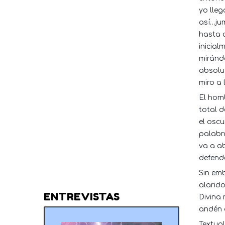
yo lleg
así…ju
hasta a
inicial
miránd
absolu
miro a 
El homb
total 
el oscu
palabra
va a ab
defen
Sin em
alarido
ENTREVISTAS
Divina
andén 
Textual