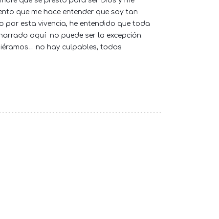
mbre que se prestó para ser Dios y me
ento que me hace entender que soy tan
o por esta vivencia, he entendido que toda
 narrado aquí
no puede ser la excepción.
diéramos… no hay culpables, todos