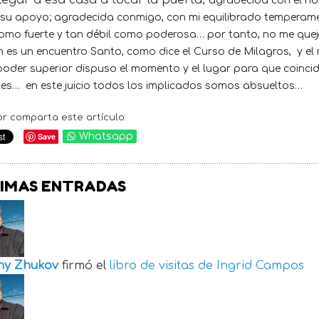
legar a esa casa a tocar la puerta;
agradecida con el ho
 su apoyo; agradecida conmigo, con mi equilibrado temperam
 como fuerte y tan débil como poderosa… por tanto, no me quej
n es un encuentro Santo, como dice el Curso de Milagros,
y el
poder superior dispuso el momento y el lugar para que coinci
tes…
en este juicio todos los implicados somos absueltos…
or comparta este artículo:
Save
Whatsapp
IMAS ENTRADAS
ny Zhukov
firmó el
libro de visitas de
Ingrid Campos