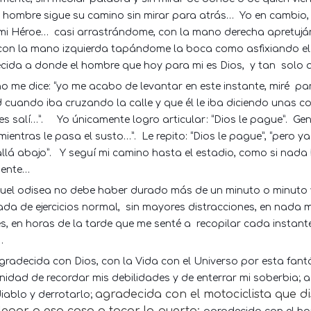
el hombre sigue su camino sin mirar para atrás…
Yo en cambio, 
 mi Héroe…
casi arrastrándome, con la mano derecha apretu
y con la mano izquierda tapándome la boca como asfixiando el
cida a donde el hombre que hoy para mi es Dios,
y tan
solo a
no me dice: “yo me acabo de levantar en este instante, miré
par
d cuando iba cruzando la calle y que él le iba diciendo unas 
s salí…”.
Yo únicamente logro articular: “Dios le pague”.
Gen
 mientras le pasa el susto…”.
Le repito: “Dios le pague”, “pero 
llá abajo”.
Y seguí mi camino hasta el estadio, como si nada 
mente…
ruel odisea no debe haber durado más de un minuto o minuto y
ada de ejercicios normal,
sin mayores distracciones, en nada m
s, en horas de la tarde que me senté a
recopilar cada instante
…
gradecida con Dios, con la Vida con el Universo por esta fan
nidad de recordar mis debilidades y de enterrar mi soberbia; 
agradecida con el motociclista que d
diablo y derrotarlo;