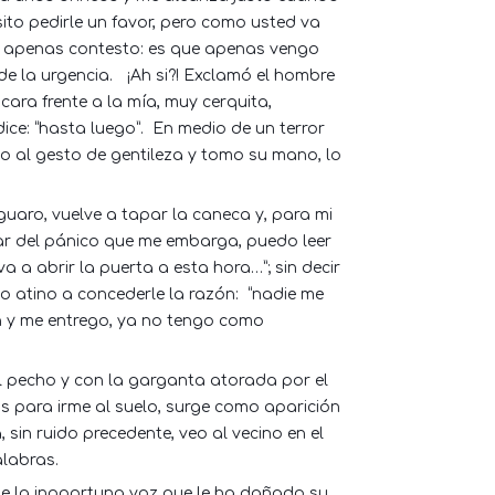
esito pedirle un favor, pero como usted va
o apenas contesto: es que apenas vengo
de la urgencia.
¡Ah si?! Exclamó el hombre
cara frente a la mía, muy cerquita,
ce: “hasta luego”.
En medio de un terror
 al gesto de gentileza y tomo su mano, lo
guaro, vuelve a tapar la caneca y, para mi
ar del pánico que me embarga, puedo leer
va a abrir la puerta a esta hora…”; sin decir
o atino a concederle la razón:
“nadie me
ión y me entrego, ya no tengo como
l pecho y con la garganta atorada por el
s para irme al suelo, surge como aparición
sin ruido precedente, veo al vecino en el
alabras.
ene la inoportuna voz que le ha dañado su