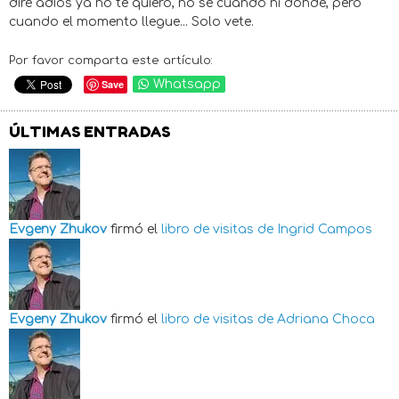
diré adiós ya no te quiero, no sé cuando ni dónde, pero
cuando el momento llegue... Solo vete.
Por favor comparta este artículo:
Save
Whatsapp
ÚLTIMAS ENTRADAS
Evgeny Zhukov
firmó el
libro de visitas de
Ingrid Campos
Evgeny Zhukov
firmó el
libro de visitas de
Adriana Choca