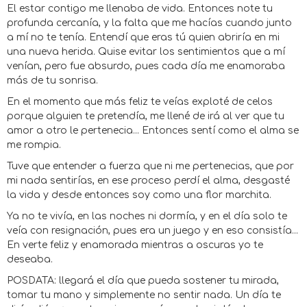
El estar contigo me llenaba de vida. Entonces note tu
profunda cercanía, y la falta que me hacías cuando junto
a mí no te tenía. Entendí que eras tú quien abriría en mi
una nueva herida. Quise evitar los sentimientos que a mí
venían, pero fue absurdo, pues cada día me enamoraba
más de tu sonrisa.
En el momento que más feliz te veías exploté de celos
porque alguien te pretendía, me llené de irá al ver que tu
amor a otro le pertenecia... Entonces sentí como el alma se
me rompia.
Tuve que entender a fuerza que ni me pertenecias, que por
mi nada sentirías, en ese proceso perdí el alma, desgasté
la vida y desde entonces soy como una flor marchita.
Ya no te vivía, en las noches ni dormía, y en el día solo te
veía con resignación, pues era un juego y en eso consistía...
En verte feliz y enamorada mientras a oscuras yo te
deseaba.
POSDATA: llegará el día que pueda sostener tu mirada,
tomar tu mano y simplemente no sentir nada. Un día te