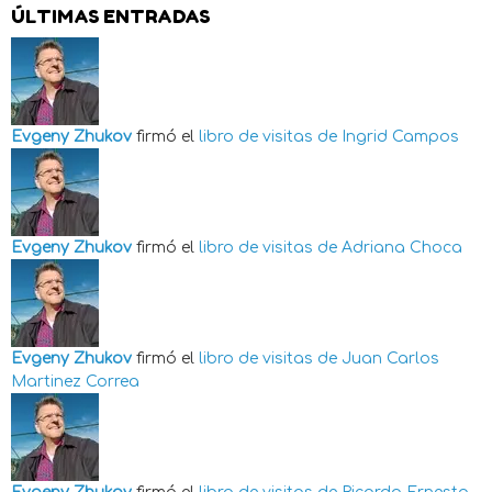
ÚLTIMAS ENTRADAS
Evgeny Zhukov
firmó el
libro de visitas de
Ingrid Campos
Evgeny Zhukov
firmó el
libro de visitas de
Adriana Choca
Evgeny Zhukov
firmó el
libro de visitas de
Juan Carlos
Martinez Correa