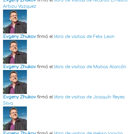
Evgeny Zhukov
firmó el
libro de visitas de
Ricardo Ernesto
Arbizu Vazquez
Evgeny Zhukov
firmó el
libro de visitas de
Felix Leon
Evgeny Zhukov
firmó el
libro de visitas de
Matias Alarcón
Evgeny Zhukov
firmó el
libro de visitas de
Joaquín Reyes
Silva
Evgeny Zhukov
firmó el
libro de visitas de
melisa loayza