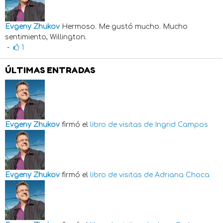
Evgeny Zhukov
Hermoso. Me gustó mucho. Mucho
sentimiento, Willington.
-
1
ÚLTIMAS ENTRADAS
Evgeny Zhukov
firmó el
libro de visitas de
Ingrid Campos
Evgeny Zhukov
firmó el
libro de visitas de
Adriana Choca