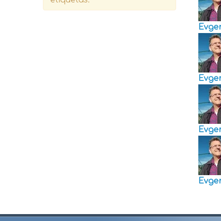
Evge
Evge
Evge
Evge