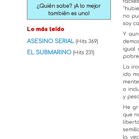
fácile
¿Quién sabe? ¡A lo mejor
“hubi
también es uno!
no pu
soy ca
Lo más leído
Y aun
ASESINO SERIAL
(Hits 369)
demost
igual
EL SUBMARINO
(Hits 231)
pobre
La ir
ido ma
mente,
o incl
y pes
He gri
que n
libert
semil
la ve