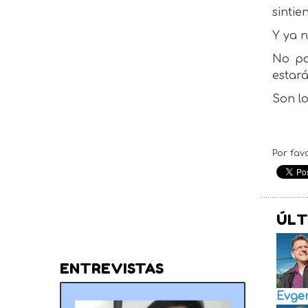
sintie
Y ya n
No po
estará
Son l
Por fav
ÚLT
ENTREVISTAS
Evge