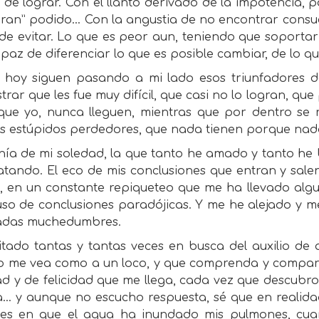
s de lograr. Con el llanto derivado de la impotencia,
eran” podido… Con la angustia de no encontrar consue
de evitar. Lo que es peor aun, teniendo que soporta
paz de diferenciar lo que es posible cambiar, de lo qu
 hoy siguen pasando a mi lado esos triunfadores de
rar que les fue muy difícil, que casi no lo logran, qu
 que yo, nunca lleguen, mientras que por dentro se
s estúpidos perdedores, que nada tienen porque nad
onía de mi soledad, la que tanto he amado y tanto h
tando. El eco de mis conclusiones que entran y sale
 en un constante repiqueteo que me ha llevado algun
uso de conclusiones paradójicas. Y me he alejado y 
adas muchedumbres.
tado tantas y tantas veces en busca del auxilio de al
o me vea como a un loco, y que comprenda y compar
ad y de felicidad que me llega, cada vez que descubro
la… y aunque no escucho respuesta, sé que en realid
ces en que el agua ha inundado mis pulmones, cu