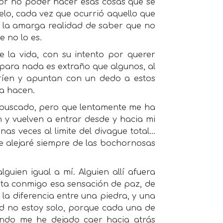
 por no poder hacer esas cosas que se
lo, cada vez que ocurrió aquello que
r la amarga realidad de saber que no
e no lo es.
 la vida, con su intento por querer
e para nada es extraño que algunos, al
 ríen y apuntan con un dedo a estos
a hacen.
e buscado, pero que lentamente me ha
n y vuelven a entrar desde y hacia mi
as veces al limite del divague total…
me alejaré siempre de las bochornosas
guien igual a mí. Alguien allí afuera
ta conmigo esa sensación de paz, de
 la diferencia entre una piedra, y una
ad no estoy solo, porque cada una de
ando me he dejado caer hacia atrás