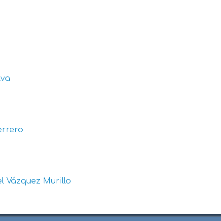
lva
errero
l Vázquez Murillo