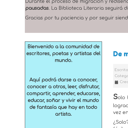
Durante el proceso de migración y rediseñ
pausadas
. La Biblioteca Literaria seguirá
Gracias por tu paciencia y por seguir siend
Bienvenido a la comunidad de
De mi
escritores, poetas y artistas del
mundo.
Escrit
Catego
Aquí podrá darse a conocer,
Cre
conocer a otros, leer, disfrutar,
compartir, aprender, educarse,
S
olo 
educar, soñar y vivir el mundo
lograd
de fantasía que hay en todo
vez en
artista.
¿Solo