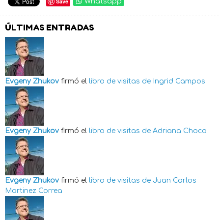
Save
Whatsapp
ÚLTIMAS ENTRADAS
Evgeny Zhukov
firmó el
libro de visitas de
Ingrid Campos
Evgeny Zhukov
firmó el
libro de visitas de
Adriana Choca
Evgeny Zhukov
firmó el
libro de visitas de
Juan Carlos
Martinez Correa