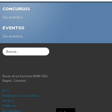
CONCURSOS
Sin eventos
EVENTOS
Sin eventos
B
u
s
c
a
r
Rincón de los Escritores ©2007-2026
.
Bogotá - Colombia
.
.
RSS
Publicar con nosotros
Acerca
Políticas
Escríbanos