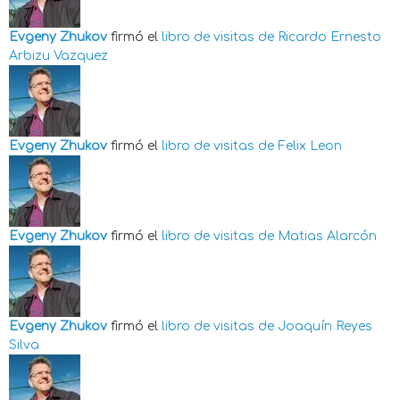
Evgeny Zhukov
firmó el
libro de visitas de
Ricardo Ernesto
Arbizu Vazquez
Evgeny Zhukov
firmó el
libro de visitas de
Felix Leon
Evgeny Zhukov
firmó el
libro de visitas de
Matias Alarcón
Evgeny Zhukov
firmó el
libro de visitas de
Joaquín Reyes
Silva