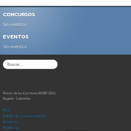
CONCURSOS
Sin eventos
EVENTOS
Sin eventos
B
u
s
c
a
r
Rincón de los Escritores ©2007-2026
.
Bogotá - Colombia
.
.
RSS
Publicar con nosotros
Acerca
Políticas