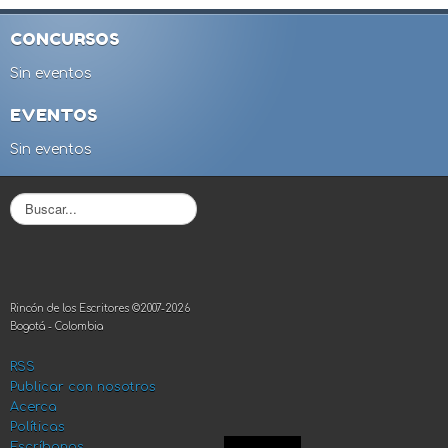
CONCURSOS
Sin eventos
EVENTOS
Sin eventos
B
u
s
c
a
r
Rincón de los Escritores ©2007-2026
.
Bogotá - Colombia
.
.
RSS
Publicar con nosotros
Acerca
Políticas
Escríbanos