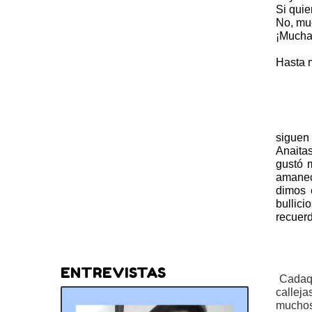
Si quie
No, muc
¡Mucha
Hasta m
siguen
Anaita
gustó 
amanec
dimos 
bullic
recuer
ENTREVISTAS
Cadaqu
callej
muchos