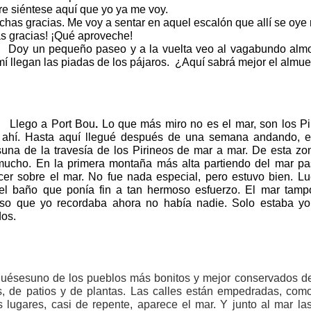
re siéntese aquí que yo ya me voy.
has gracias. Me voy a sentar en aquel escalón que allí se oye 
s gracias! ¡Qué aproveche!
Doy un pequeño paseo y a la vuelta veo al vagabundo alm
í llegan las piadas de los pájaros.
¿Aquí sabrá mejor el almu
Llego a Port Bou
.
Lo que más miro no es el mar, son los P
 ahí. Hasta aquí llegué después de una semana andando, en 
suna de la travesía de los Pirineos de mar a mar. De esta z
mucho. En la primera montaña más alta partiendo del mar pas
er sobre el mar. No fue nada especial, pero estuvo bien. L
el baño que ponía fin a tan hermoso esfuerzo. El mar tampo
ioso que yo recordaba ahora no había nadie. Solo estaba y
dos.
ésesuno de los pueblos más bonitos y mejor conservados de l
as, de patios y de plantas. Las calles están empedradas, co
 lugares, casi de repente, aparece el mar. Y junto al mar l