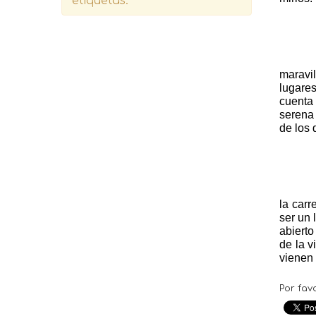
etiquetas.
maravi
lugares
cuenta 
serena 
de los 
la carr
ser un 
abierto
de la 
vienen
Por fav