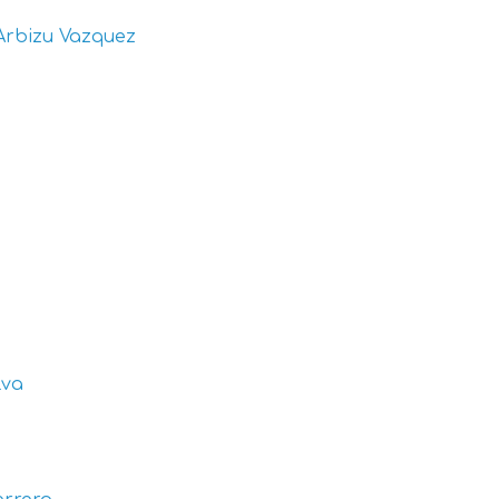
Arbizu Vazquez
lva