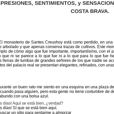
MPRESIONES, SENTIMIENTOS, y SENSACION
COSTA BRAVA.
El monasterio de Santes Creus
hoy está como perdido, en una r
e arbolado y que apenas conserva trazas de cultivos. Este monas
plo de cómo algo que fue importante, importantísimo, con el p
 que ni se parece a lo que fue ni a lo que para lo que fue he
s llenas de tumbas de grandes señores de los que nadie se acu
tos del palacio real se presentan elegantes, refinados, con una
urante un buen rato me siento en una esquina en una plaza de
cuando pasa alguien, pero esta gente no tiene costumbre de d
abundo con una bolsa azul.
 días! Aquí se está bien, ¿verdad?
 días! Sí que se está bien aquí.
uscar un sitio para sentarme a almorzar