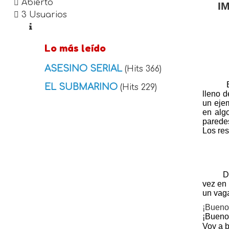
Abierto
I
3 Usuarios
Lo más leído
ASESINO SERIAL
(Hits 366)
EL SUBMARINO
(Hits 229)
lleno d
un ejem
en algo
parede
Los res
D
vez en 
un vag
¡Buenos
¡Buenos
Voy a b