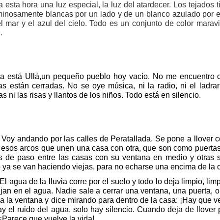
a esta hora una luz especial, la luz del atardecer. Los tejados 
inosamente blancas por un lado y de un blanco azulado por el 
l mar y el azul del cielo. Todo es un conjunto de color marav
.
ta está Ullá,un pequeño pueblo hoy vacío. No me encuentro co
s están cerradas. No se oye música, ni la radio, ni el ladra
s ni las risas y llantos de los niños. Todo está en silencio.
Voy andando por las calles de Peratallada. Se pone a llover 
 esos arcos que unen una casa con otra, que son como puertas
s de paso entre las casas con su ventana en medio y otras 
ya se van haciendo viejas, para no echarse una encima de la o
El agua de la lluvia corre por el suelo y todo lo deja limpio, lim
ejan en el agua. Nadie sale a cerrar una ventana, una puerta, o
 la ventana y dice mirando para dentro de la casa: ¡Hay que ve
y el ruido del agua, solo hay silencio. Cuando deja de llover 
 ¡Parece que vuelve la vida!