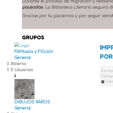
Durante el proceso de migración y rediseñ
pausadas
. La Biblioteca Literaria seguirá
Gracias por tu paciencia y por seguir siend
GRUPOS
IMP
FANtasía y FICción
POR
General
Abierto
5 Usuarios
Escrit
Catego
Cre
DIBUJOS RAROS
General