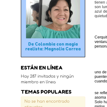
tienen 
son lum
azul de
quietud
Cerqui
ventana
De Colombia con magia
persona
realista: Magnolia Correa
ESTÁN EN LÍNEA
uno de
Hay 287 invitados y ningún
puente
cuando 
miembro en línea
TEMAS POPULARES
se refl
asoma a
No se han encontrado
Solo ha
mirlos.