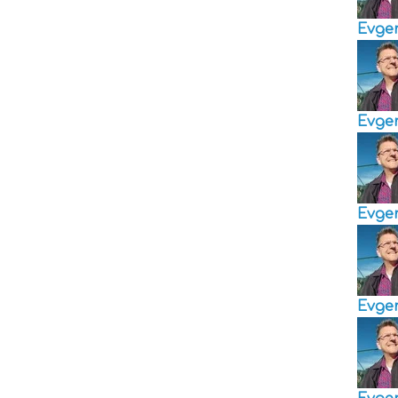
Evge
Evge
Evge
Evge