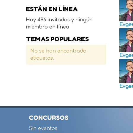
ESTÁN EN LÍNEA
Hay 496 invitados y ningún
Evge
miembro en línea
TEMAS POPULARES
No se han encontrado
Evge
etiquetas.
Evge
CONCURSOS
Sin eventos