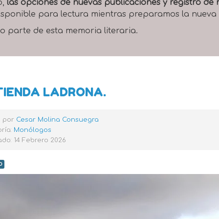
o,
las opciones de nuevas publicaciones y registro d
 disponible para lectura mientras preparamos la nueva
o parte de esta memoria literaria.
TIENDA LADRONA.
o por
Cesar Molina Consuegra
ría:
Monólogos
do: 14 Febrero 2026
o