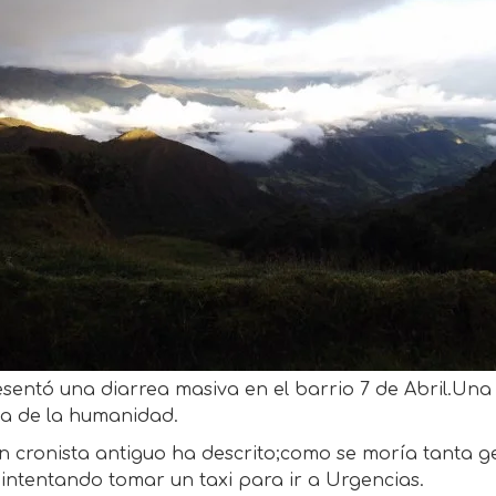
sentó una diarrea masiva en el barrio 7 de Abril.Una 
ia de la humanidad.
 cronista antiguo ha descrito;como se moría tanta ge
intentando tomar un taxi para ir a Urgencias.