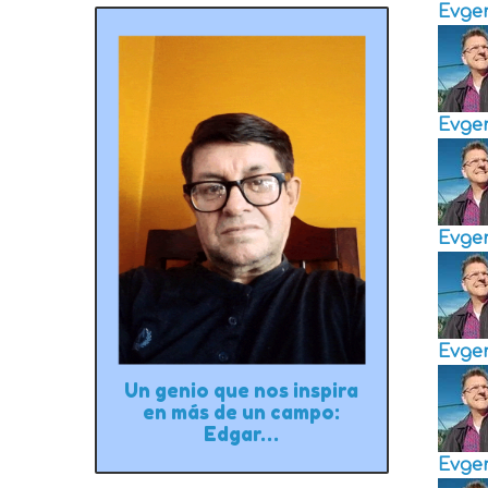
Evge
Evge
Evge
Evge
Un genio que nos inspira
en más de un campo:
Edgar…
Evge