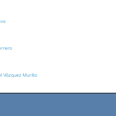
lva
errero
l Vázquez Murillo