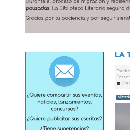
Durante el proceso de migración y rediseñ
pausadas
. La Biblioteca Literaria seguirá
Gracias por tu paciencia y por seguir siend
LA 
Escrit
Catego
Crea
¿Quiere compartir sus eventos,
Misteri
noticias, lanzamientos,
concursos?
¿Quiere publicitar sus escritos?
¿Tiene sugerencias?