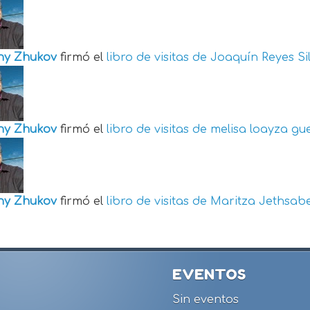
ny Zhukov
firmó el
libro de visitas de
Joaquín Reyes Si
ny Zhukov
firmó el
libro de visitas de
melisa loayza gu
ny Zhukov
firmó el
libro de visitas de
Maritza Jethsabe
EVENTOS
Sin eventos