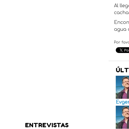
Al lle
cacha
Encon
agua a
Por fav
ÚLT
Evge
ENTREVISTAS