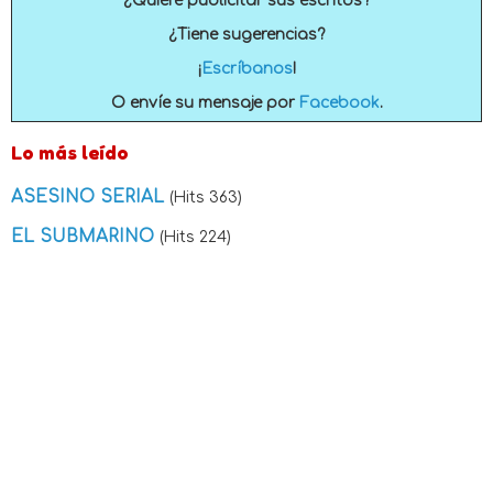
¿Quiere publicitar sus escritos?
¿Tiene sugerencias?
¡
Escríbanos
!
O envíe su mensaje por
Facebook
.
Lo más leído
ASESINO SERIAL
(Hits 363)
EL SUBMARINO
(Hits 224)