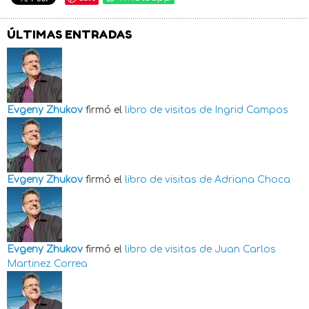
ÚLTIMAS ENTRADAS
Evgeny Zhukov
firmó el
libro de visitas de
Ingrid Campos
Evgeny Zhukov
firmó el
libro de visitas de
Adriana Choca
Evgeny Zhukov
firmó el
libro de visitas de
Juan Carlos
Martinez Correa