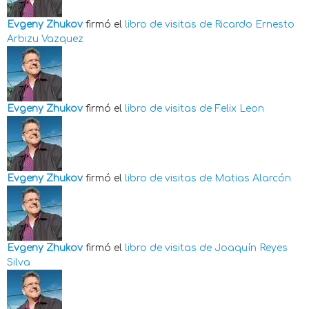
Evgeny Zhukov
firmó el
libro de visitas de
Ricardo Ernesto
Arbizu Vazquez
Evgeny Zhukov
firmó el
libro de visitas de
Felix Leon
Evgeny Zhukov
firmó el
libro de visitas de
Matias Alarcón
Evgeny Zhukov
firmó el
libro de visitas de
Joaquín Reyes
Silva