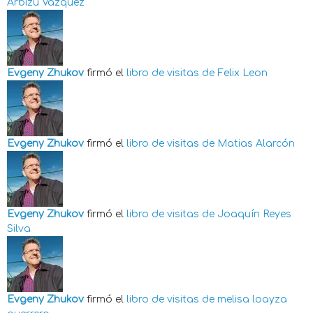
Arbizu Vazquez
Evgeny Zhukov
firmó el
libro de visitas de
Felix Leon
Evgeny Zhukov
firmó el
libro de visitas de
Matias Alarcón
Evgeny Zhukov
firmó el
libro de visitas de
Joaquín Reyes
Silva
Evgeny Zhukov
firmó el
libro de visitas de
melisa loayza