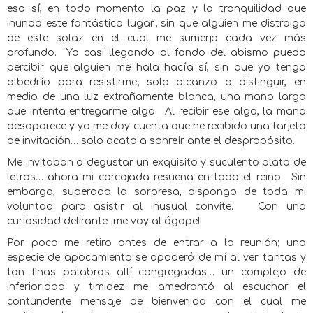
eso sí, en todo momento la paz y la tranquilidad que
inunda este fantástico lugar; sin que alguien me distraiga
de este solaz en el cual me sumerjo cada vez más
profundo. Ya casi llegando al fondo del abismo puedo
percibir que alguien me hala hacía sí, sin que yo tenga
albedrío para resistirme; solo alcanzo a distinguir, en
medio de una luz extrañamente blanca, una mano larga
que intenta entregarme algo. Al recibir ese algo, la mano
desaparece y yo me doy cuenta que he recibido una tarjeta
de invitación… solo acato a sonreír ante el despropósito.
Me invitaban a degustar un exquisito y suculento plato de
letras… ahora mi carcajada resuena en todo el reino. Sin
embargo, superada la sorpresa, dispongo de toda mi
voluntad para asistir al inusual convite. Con una
curiosidad delirante ¡me voy al ágape!!
Por poco me retiro antes de entrar a la reunión; una
especie de apocamiento se apoderó de mí al ver tantas y
tan finas palabras allí congregadas… un complejo de
inferioridad y timidez me amedrantó al escuchar el
contundente mensaje de bienvenida con el cual me