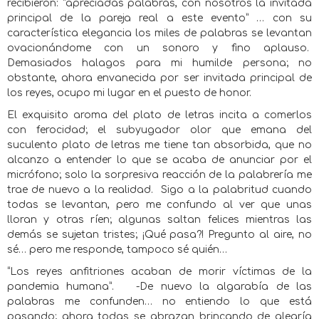
recibieron: “apreciadas palabras, con nosotros la invitada
principal de la pareja real a este evento” … con su
característica elegancia los miles de palabras se levantan
ovacionándome con un sonoro y fino aplauso.
Demasiados halagos para mi humilde persona; no
obstante, ahora envanecida por ser invitada principal de
los reyes, ocupo mi lugar en el puesto de honor.
El exquisito aroma del plato de letras incita a comerlos
con ferocidad; el subyugador olor que emana del
suculento plato de letras me tiene tan absorbida, que no
alcanzo a entender lo que se acaba de anunciar por el
micrófono; solo la sorpresiva reacción de la palabrería me
trae de nuevo a la realidad. Sigo a la palabritud cuando
todas se levantan, pero me confundo al ver que unas
lloran y otras ríen; algunas saltan felices mientras las
demás se sujetan tristes; ¡Qué pasa?! Pregunto al aire, no
sé… pero me responde, tampoco sé quién…
“Los reyes anfitriones acaban de morir víctimas de la
pandemia humana”. -De nuevo la algarabía de las
palabras me confunden… no entiendo lo que está
pasando; ahora todas se abrazan brincando de alegría