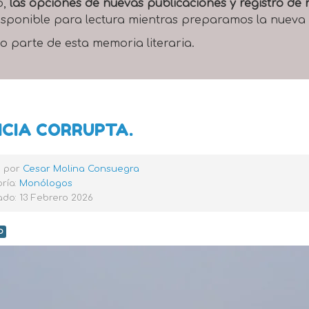
o,
las opciones de nuevas publicaciones y registro d
 disponible para lectura mientras preparamos la nueva
o parte de esta memoria literaria.
ICIA CORRUPTA.
o por
Cesar Molina Consuegra
ría:
Monólogos
do: 13 Febrero 2026
o