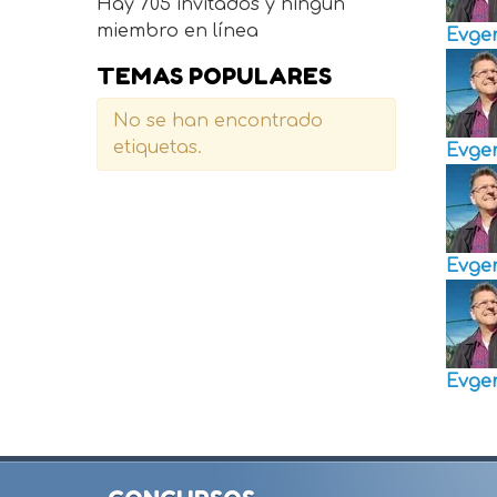
Hay 705 invitados y ningún
miembro en línea
Evge
TEMAS POPULARES
No se han encontrado
etiquetas.
Evge
Evge
Evge