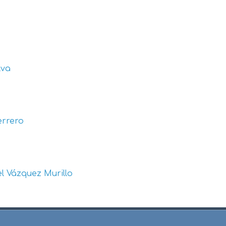
lva
errero
l Vázquez Murillo