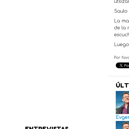
utiliz
Saulo 
La maf
de la 
escuch
Luego 
Por fav
ÚLT
Evge
ENTREVISTAS