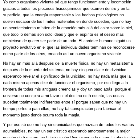
Yo como organismo viviente sé que tengo funcionamiento y locomoción
gracias a todos los procesos fisicoquímicos que ocurren dentro y en la
superficie, que la energía responsable y los hechos psicológicos no
suelen escapar de los límites materiales en donde suceden, que no hay
un acontecimiento místico de la emoción más allá del calor sobre la piel,
que todo lo demás son solo ideas y que el espíritu es el deseo más
ambicioso de querer ser parte de un todo. El carácter humano siguió un
proyecto evolutivo en el que las individualidades terminan de reconocerse
como parte de los otros, creando así un nuevo organismo viviente.
No hay un más allá después de la muerte física, no hay un metasistema
después de la muerte del sistema, no hay ninguna clase de divinidad
esperando revelar el significado de la unicidad, no hay nada más que la
nada misma apenas deje de funcionar el organismo, por eso llego a la
frontera de todas mis antiguas creencias y doy un paso atrás, porque el
universo no conspira a mi favor ni el destino está escrito; las cosas
suceden totalmente indiferentes entre sí porque saben que no hay un
tiempo perfecto para ellas, no hay tal conspiración para fabricar el
momento justo donde ocurra toda la magia.
Y por eso sé que no hay sincronicidades que nazcan de todos los vacíos
acumulables, no hay un ser crístico esperando amorosamente la mejor
versión de ti mismo, no habrá ningún Dios esperando darme la absolución