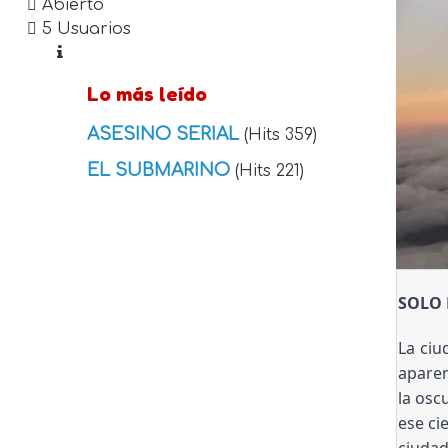
Abierto
5 Usuarios
Lo más leído
ASESINO SERIAL
(Hits 359)
EL SUBMARINO
(Hits 221)
SOLO 
La ciu
aparen
la osc
ese ci
ciudad