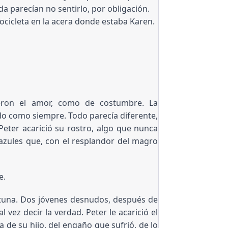
da parecían no sentirlo, por obligación. 
cicleta en la acera donde estaba Karen. 
eron el amor, como de costumbre. La
odo como siempre. Todo parecía diferente,
eter acarició su rostro, algo que nunca
 azules que, con el resplandor del magro
e.
rtuna. Dos jóvenes desnudos, después de
 vez decir la verdad. Peter le acarició el
a de su hijo, del engaño que sufrió, de lo