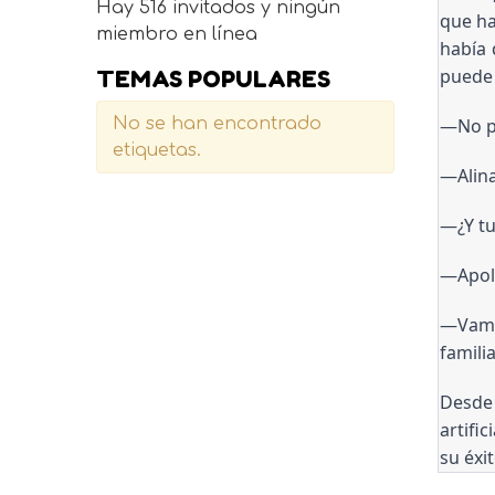
Hay 516 invitados y ningún
que ha
miembro en línea
había 
puede 
TEMAS POPULARES
—No pu
No se han encontrado
etiquetas.
—Alin
—¿Y tu
—Apol
—Vamos
famili
Desde
artifi
su éxi