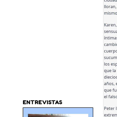
lloran
mismo 
Karen,
sensua
íntima
cambió
cuerpo
sucumb
los es
que la
diecio
años, 
que fu
el fal
ENTREVISTAS
Peter 
extrem