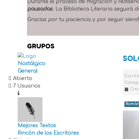
Durante el proceso de migración y rediseñ
pausadas
. La Biblioteca Literaria seguirá
Gracias por tu paciencia y por seguir siend
GRUPOS
SOL
Nostálgico
General
Escrit
Abierto
Catego
7 Usuarios
Cre
Román
Mejores Textos
Rincón de los Escritores