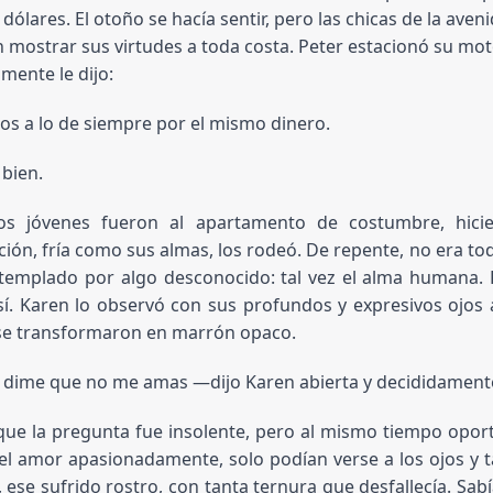
dólares. El otoño se hacía sentir, pero las chicas de la aveni
 mostrar sus virtudes a toda costa. Peter estacionó su moto
mente le dijo: 
 a lo de siempre por el mismo dinero.
bien.
os jóvenes fueron al apartamento de costumbre, hici
ción, fría como sus almas, los rodeó. De repente, no era t
emplado por algo desconocido: tal vez el alma humana. P
sí. Karen lo observó con sus profundos y expresivos ojos
 se transformaron en marrón opaco.
dime que no me amas —dijo Karen abierta y decididament
que la pregunta fue insolente, pero al mismo tiempo opo
el amor apasionadamente, solo podían verse a los ojos y tal
, ese sufrido rostro, con tanta ternura que desfallecía. Sabí