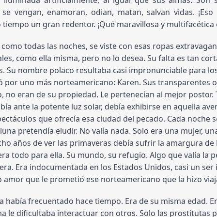
, se vengan, enamoran, odian, matan, salvan vidas. ¡Eso
tiempo un gran redentor. ¡Qué maravillosa y multifacética
 como todas las noches, se viste con esas ropas extravagan
les, como ella misma, pero no lo desea. Su falta es tan cort
s. Su nombre polaco resultaba casi impronunciable para los
 por uno más norteamericano: Karen. Sus transparentes ojos 
, no eran de su propiedad. Le pertenecían al mejor postor. 
ía ante la potente luz solar, debía exhibirse en aquella av
pectáculos que ofrecía esa ciudad del pecado. Cada noche se
 luna pretendía eludir. No valía nada. Solo era una mujer, un
cho años de ver las primaveras debía sufrir la amargura de la
era todo para ella. Su mundo, su refugio. Algo que valía la pe
era. Era indocumentada en los Estados Unidos, casi un ser i
so amor que le prometió ese norteamericano que la hizo viaja
la había frecuentado hace tiempo. Era de su misma edad. Era
a le dificultaba interactuar con otros. Solo las prostitutas