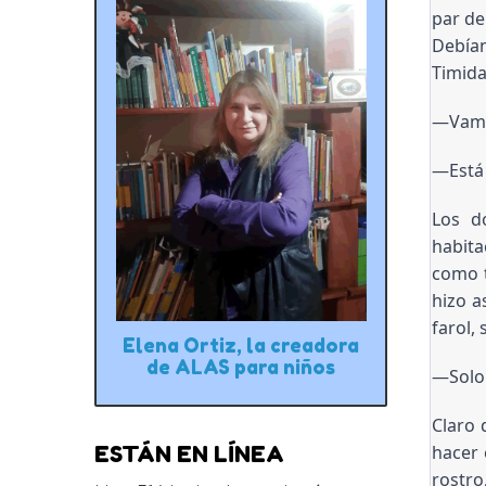
par de 
Debían
Timida
―Vamos
―Está 
Los d
habita
como t
hizo a
farol,
Elena Ortiz, la creadora
de ALAS para niños
―Solo 
Claro 
hacer 
ESTÁN EN LÍNEA
rostro