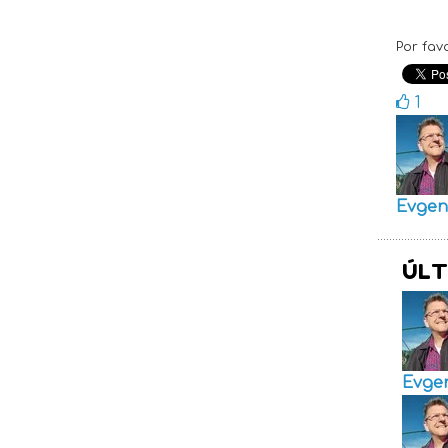
Por fav
1
Evgen
ÚLT
Evge