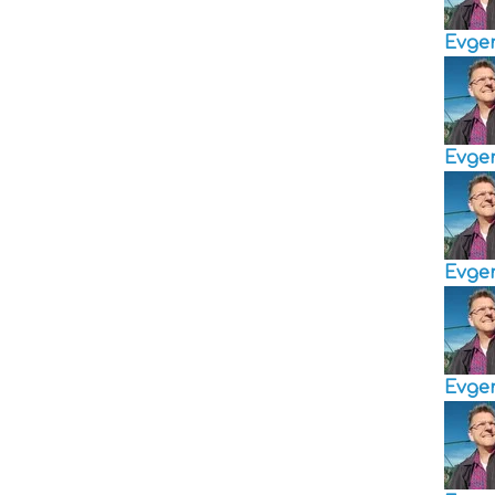
Evge
Evge
Evge
Evge