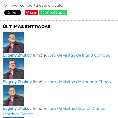
Por favor comparta este artículo:
Save
Whatsapp
ÚLTIMAS ENTRADAS
Evgeny Zhukov
firmó el
libro de visitas de
Ingrid Campos
Evgeny Zhukov
firmó el
libro de visitas de
Adriana Choca
Evgeny Zhukov
firmó el
libro de visitas de
Juan Carlos
Martinez Correa