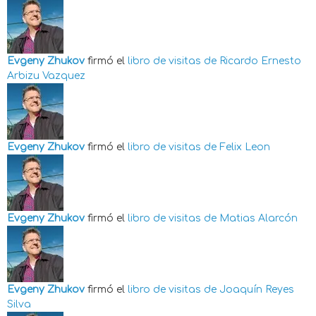
Evgeny Zhukov
firmó el
libro de visitas de
Ricardo Ernesto
Arbizu Vazquez
Evgeny Zhukov
firmó el
libro de visitas de
Felix Leon
Evgeny Zhukov
firmó el
libro de visitas de
Matias Alarcón
Evgeny Zhukov
firmó el
libro de visitas de
Joaquín Reyes
Silva