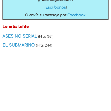
¡
Escríbanos
!
O envíe su mensaje por
Facebook
.
Lo más leído
ASESINO SERIAL
(Hits 381)
EL SUBMARINO
(Hits 244)