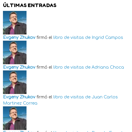
ÚLTIMAS ENTRADAS
Evgeny Zhukov
firmó el
libro de visitas de
Ingrid Campos
Evgeny Zhukov
firmó el
libro de visitas de
Adriana Choca
Evgeny Zhukov
firmó el
libro de visitas de
Juan Carlos
Martinez Correa