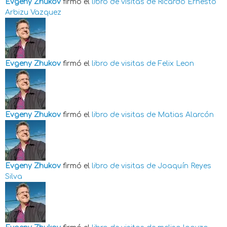
Evgeny Zhukov
firmó el
libro de visitas de
Ricardo Ernesto
Arbizu Vazquez
Evgeny Zhukov
firmó el
libro de visitas de
Felix Leon
Evgeny Zhukov
firmó el
libro de visitas de
Matias Alarcón
Evgeny Zhukov
firmó el
libro de visitas de
Joaquín Reyes
Silva