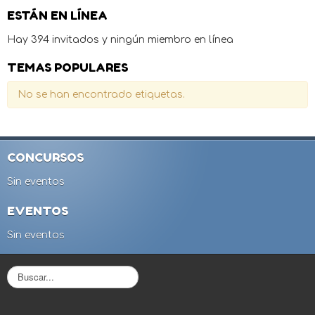
ESTÁN EN LÍNEA
Hay 394 invitados y ningún miembro en línea
TEMAS POPULARES
No se han encontrado etiquetas.
CONCURSOS
Sin eventos
EVENTOS
Sin eventos
B
u
s
c