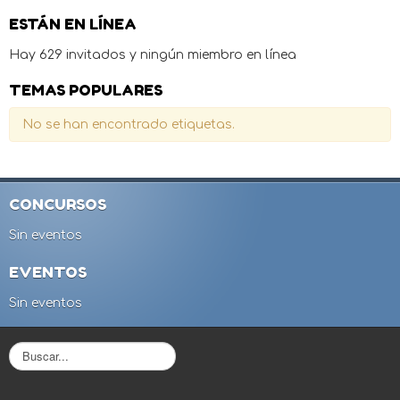
ESTÁN EN LÍNEA
Hay 629 invitados y ningún miembro en línea
TEMAS POPULARES
No se han encontrado etiquetas.
CONCURSOS
Sin eventos
EVENTOS
Sin eventos
B
u
s