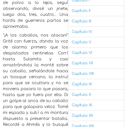
Capítulo I
de polvo a lo lejos, seguí
observando, divisé un jinete,
Capítulo II
luego dos, tres, cuatro... Una
horda de guerreros partos se
Capítulo III
aproximaba.
Capítulo IV
"¡A los caballos, nos atacan!"
Grité con fuerza, dando la voz
Capítulo V
de alarma primero que los
Capítulo VI
despistados centinelas. Corrí
hasta Sulamita y casi
Capítulo VII
arrastrándola la monté sobre
su caballo, señalándole hacia
Capítulo VIII
un bosque cercano, la instruí
para que se ocultara y no se
Capítulo IX
moviera pasara lo que pasara,
hasta que yo fuera por ella. Di
Capítulo X
un golpe al anca de su caballo
Capítulo XI
para que galopara veloz. Tomé
mi espada y subí a mi montura
Capítulo XII
dispuesto a presentar batalla.
Recordé a Ahmés y lo busqué
Capítulo XIII