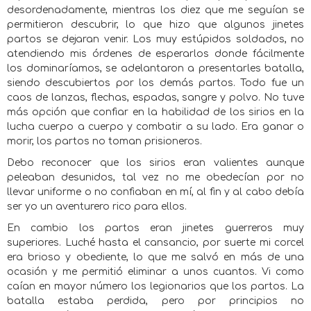
desordenadamente, mientras los diez que me seguían se
permitieron descubrir, lo que hizo que algunos jinetes
partos se dejaran venir. Los muy estúpidos soldados, no
atendiendo mis órdenes de esperarlos donde fácilmente
los dominaríamos, se adelantaron a presentarles batalla,
siendo descubiertos por los demás partos. Todo fue un
caos de lanzas, flechas, espadas, sangre y polvo. No tuve
más opción que confiar en la habilidad de los sirios en la
lucha cuerpo a cuerpo y combatir a su lado. Era ganar o
morir, los partos no toman prisioneros.
Debo reconocer que los sirios eran valientes aunque
peleaban desunidos, tal vez no me obedecían por no
llevar uniforme o no confiaban en mí, al fin y al cabo debía
ser yo un aventurero rico para ellos.
En cambio los partos eran jinetes guerreros muy
superiores. Luché hasta el cansancio, por suerte mi corcel
era brioso y obediente, lo que me salvó en más de una
ocasión y me permitió eliminar a unos cuantos. Vi como
caían en mayor número los legionarios que los partos. La
batalla estaba perdida, pero por principios no