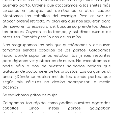
me daba fuerzas, estaba decidido a no dejar vivo a ningún
guerrero parto. Ordené que atacáramos a los jinetes más
cercanos en parejas, así derribamos a otros cuatro.
Montamos los caballos del enemigo. Pero en vez de
atacar ordené retirada, mi plan era que nos siguieran para
de nuevo en la espesura del bosque sorprenderlos desde
los árboles. Cayeron en la trampa, y así dimos cuenta de
otros seis. También perdí a dos de los míos.
Nos reagrupamos los seis que quedábamos y de nuevo
tomamos sendos caballos de los partos. Galopamos
hacia donde suponíamos estaban los jinetes restantes
para dejarnos ver y atraerlos de nuevo. No encontramos a
nadie, sólo a dos de nuestros soldados heridos que
trataban de ocultarse entre los arbustos. Los cargamos al
anca. ¿Dónde se habían metido los demás partos, que
según mis cálculos no debían sobrepasar la media
docena?
Se escucharon gritos de mujer.
Galopamos tan rápido como podían nuestros agotados
caballos. Cinco jinetes partos galopaban