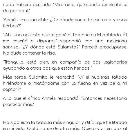
nada hubiera ocurrido: "Mira amo, qué canela excelente se
da por aquí."
"Ahmés, eres increíble. ¿De dónde sacaste ese arco y esas
flechas?"
"¡Ah!, una apuesta que le gané al tabernero del poblado. Él
me enseñó a disparar," respondió con una maliciosa
sonrisa. "¿Y dónde está Sulamita?" Pareció preocuparse.
No pude contener la risa.
"Tranquilo, está bien, en compañía de dos legionarios
ayudando a otros dos que están heridos."
Más tarde, Sulamita le reprochó: "¿Y si hubieras fallado
hiriéndome o matándome con la flecha en vez de a mi
captor?"
A lo que el cínico Ahmés respondió: "Entonces necesitaría
practicar más."
Ha sido esta la batalla más singular y difícil que he librado
en mi vida. Ojalá no se de otra más. Quiero vivir en paz al