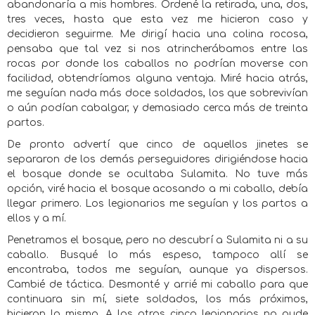
abandonaría a mis hombres. Ordené la retirada, una, dos,
tres veces, hasta que esta vez me hicieron caso y
decidieron seguirme. Me dirigí hacia una colina rocosa,
pensaba que tal vez si nos atrincherábamos entre las
rocas por donde los caballos no podrían moverse con
facilidad, obtendríamos alguna ventaja. Miré hacia atrás,
me seguían nada más doce soldados, los que sobrevivían
o aún podían cabalgar, y demasiado cerca más de treinta
partos.
De pronto advertí que cinco de aquellos jinetes se
separaron de los demás perseguidores dirigiéndose hacia
el bosque donde se ocultaba Sulamita. No tuve más
opción, viré hacia el bosque acosando a mi caballo, debía
llegar primero. Los legionarios me seguían y los partos a
ellos y a mí.
Penetramos el bosque, pero no descubrí a Sulamita ni a su
caballo. Busqué lo más espeso, tampoco allí se
encontraba, todos me seguían, aunque ya dispersos.
Cambié de táctica. Desmonté y arrié mi caballo para que
continuara sin mí, siete soldados, los más próximos,
hicieron lo mismo. A los otros cinco legionarios no pude