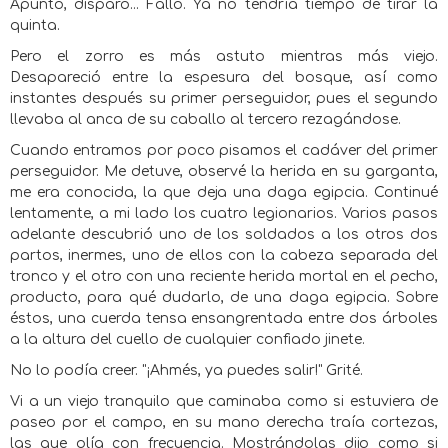
Apuntó, disparó... Falló. Ya no tendría tiempo de tirar la
quinta.
Pero el zorro es más astuto mientras más viejo.
Desapareció entre la espesura del bosque, así como
instantes después su primer perseguidor, pues el segundo
llevaba al anca de su caballo al tercero rezagándose.
Cuando entramos por poco pisamos el cadáver del primer
perseguidor. Me detuve, observé la herida en su garganta,
me era conocida, la que deja una daga egipcia. Continué
lentamente, a mi lado los cuatro legionarios. Varios pasos
adelante descubrió uno de los soldados a los otros dos
partos, inermes, uno de ellos con la cabeza separada del
tronco y el otro con una reciente herida mortal en el pecho,
producto, para qué dudarlo, de una daga egipcia. Sobre
éstos, una cuerda tensa ensangrentada entre dos árboles
a la altura del cuello de cualquier confiado jinete.
No lo podía creer. "¡Ahmés, ya puedes salir!" Grité.
Vi a un viejo tranquilo que caminaba como si estuviera de
paseo por el campo, en su mano derecha traía cortezas,
las que olía con frecuencia. Mostrándolas dijo como si