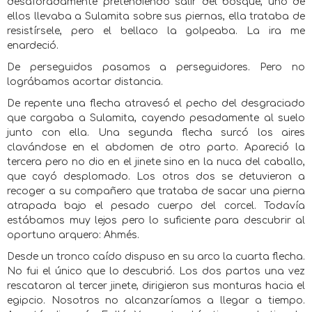
desaforadamente pretendiendo salir del bosque, uno de
ellos llevaba a Sulamita sobre sus piernas, ella trataba de
resistírsele, pero el bellaco la golpeaba. La ira me
enardeció.
De perseguidos pasamos a perseguidores. Pero no
lográbamos acortar distancia.
De repente una flecha atravesó el pecho del desgraciado
que cargaba a Sulamita, cayendo pesadamente al suelo
junto con ella. Una segunda flecha surcó los aires
clavándose en el abdomen de otro parto. Apareció la
tercera pero no dio en el jinete sino en la nuca del caballo,
que cayó desplomado. Los otros dos se detuvieron a
recoger a su compañero que trataba de sacar una pierna
atrapada bajo el pesado cuerpo del corcel. Todavía
estábamos muy lejos pero lo suficiente para descubrir al
oportuno arquero: Ahmés.
Desde un tronco caído dispuso en su arco la cuarta flecha.
No fui el único que lo descubrió. Los dos partos una vez
rescataron al tercer jinete, dirigieron sus monturas hacia el
egipcio. Nosotros no alcanzaríamos a llegar a tiempo.