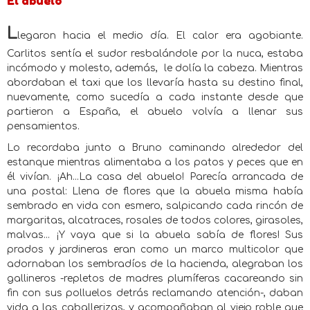
El abuelo
L
legaron hacia el medio día. El calor era agobiante.
Carlitos sentía el sudor resbalándole por la nuca, estaba
incómodo y molesto, además,
le dolía la cabeza. Mientras
abordaban el taxi que los llevaría hasta su destino final,
nuevamente, como sucedía a cada instante desde que
partieron a España, el abuelo volvía a llenar sus
pensamientos.
Lo recordaba junto a Bruno caminando alrededor del
estanque mientras alimentaba a los patos y peces que en
él vivían. ¡Ah...La casa del abuelo! Parecía arrancada de
una postal: Llena de flores que la abuela misma había
sembrado en vida con esmero, salpicando cada rincón de
margaritas, alcatraces, rosales de todos colores, girasoles,
malvas... ¡Y vaya que si la abuela sabía de flores! Sus
prados y jardineras eran como un marco multicolor que
adornaban los sembradíos de la hacienda, alegraban los
gallineros -repletos de madres plumíferas cacareando sin
fin con sus polluelos detrás reclamando atención-, daban
vida a las caballerizas, y acompañaban al viejo roble que