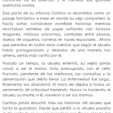
canciones de su juventud y le narraba sus grandes
aventuras vividas.
Esa parte de su infancia Carlitos la recordaba como un
pasaje fantástico e irreal en donde su viejo compañero lo
hacía soñar contándole increíbles historias mientras
recortaban estrellas de papel soñando con furiosos
dragones, místicos unicornios, combates entre piratas,
duelos de vaqueros, carreras en naves espaciales... Ahora
que pensaba en todos esos cuentos que según el abuelo
había protagonizado y relataba de una manera tan
amena, sentía más cariño por él.
Pasado un tiempo, la abuela enfermó, su viejito jamás
volvió a ser el mismo. Vivía preocupado, con el ceño
fruncido, pendiente de las medicinas, las consultas y la
alimentación que debía llevar. La enfermedad fue larga,
finalmente, los abandonó. Al morir, les dejaba a todos un
sentimiento de orfandad tremendo. Nunca la hacienda, el
abuelo, su madre, ni él, volvieron a ser los mismos.
Carlitos jamás escuchó más las historias del abuelo que
tanto le gustaban. Desde que perdió a la abuela pasaba