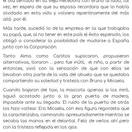
el día sentado en su vieja mecedora con Bruno al lado, tal
vez, en espera de que su esposa recordara que lo había
olvidado en esta vida y volviera repentinamente del más
allá
por él.
Más tarde, sucedió lo de la empresa en la que trabajaba
su papá, que, al no tener en este país el éxito esperado, los
obligó a considerar la posibilidad de mudarse a España
junto con la Corporación.
Tanto Alma como Carlitos suplicaron, propusieron
alternativas, lloraron ... pero fue inútil,
el niño, a partir de
entonces, vivió con la sensación de que con ellos se
llevaban otra parte de la vida del abuelo que se quedaba
compartiendo su soledad y tristeza con Bruno y Micaela.
Cuando bajaron del taxi, la mascota apenas si los miró,
siguió acostado junto a la gran puerta de madera,
impasible ante su llegada. El ruido de la puerta de atrás
los hizo voltear. Era Micaela, con esa figura regordeta que
la caracterizaba, caminando apresuradamente mientras se
secaba las manos en el delantal. Feliz de verlos ahí pero
con la tristeza reflejada en los ojos.