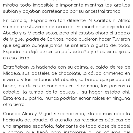
miraba todo impasible e imponente mientras las ardillas
subían y bajaban correteando por su ancestral tronco.
En cambio,
España era tan diferente. Ni Carlitos ni Alma:
su madre estuvieron de acuerdo en marcharse dejando al
Abuelo y a Micaela solos, pero ahí estaba ahora el trabajo
de Miguel, padre de Carlitos, nada pudieron hacer. Tuvieron
que seguirlo aunque jamás se sintieron a gusto del todo.
España no dejó de ser un país extraño y ellos extranjeros
en esa tierra.
Extrañaban la hacienda con su calma, el caldo de res de
Micaela, sus pasteles de chocolate, la cálida chimenea en
invierno y las historias del abuelo, su barba que picaba al
besar, los dulces escondidos en el armario, los paseos a
caballo, la tumba de la abuela ... su hogar estaba ahí.
Esta era su patria,
nunca podrían echar raíces en ninguna
otra tierra.
Cuando Alma y Miguel se conocieron, ella administraba la
hacienda del abuelo, él atendía las relaciones públicas de
una empresa española, fabricante de toda clase de papel
y cartón que llegó para instalarse a las afueras del