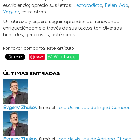
escribiendo; aprecio sus letras:
Lectoradicto
,
Belén
,
Ada
,
Yaguar
, entre otros.
Un abrazo y espero seguir aprendiendo, renovando,
enriqueciéndome a través de sus textos tan diversos,
humildes, generosos, auténticos.
Por favor comparta este artículo:
Save
Whatsapp
ÚLTIMAS ENTRADAS
Evgeny Zhukov
firmó el
libro de visitas de
Ingrid Campos
Evgeny Zhukov
firmó el
libro de visitas de
Adriana Choca