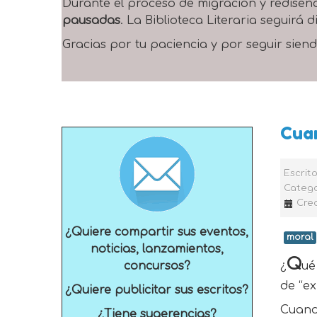
Durante el proceso de migración y rediseñ
pausadas
. La Biblioteca Literaria seguirá
Gracias por tu paciencia y por seguir siend
Cuan
Escrit
Catego
Cre
¿Quiere compartir sus eventos,
moral
noticias, lanzamientos,
Q
concursos?
¿
ué
de “ex
¿Quiere publicitar sus escritos?
Cuand
¿Tiene sugerencias?