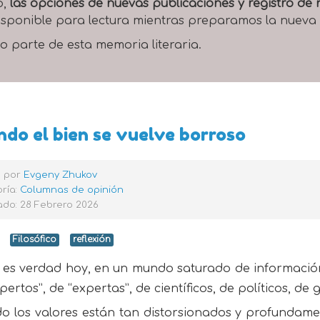
o,
las opciones de nuevas publicaciones y registro d
 disponible para lectura mientras preparamos la nueva
o parte de esta memoria literaria.
do el bien se vuelve borroso
o por
Evgeny Zhukov
ría:
Columnas de opinión
ado: 28 Febrero 2026
Filosófico
reflexión
 es verdad hoy, en un mundo saturado de información,
pertos”, de “expertas”, de científicos, de políticos, de g
o los valores están tan distorsionados y profundame