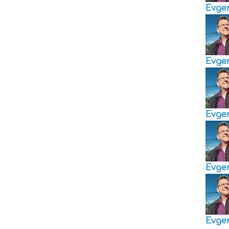
Evge
Evge
Evge
Evge
Evge