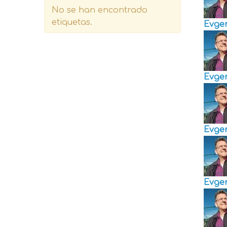
No se han encontrado
etiquetas.
Evge
Evge
Evge
Evge