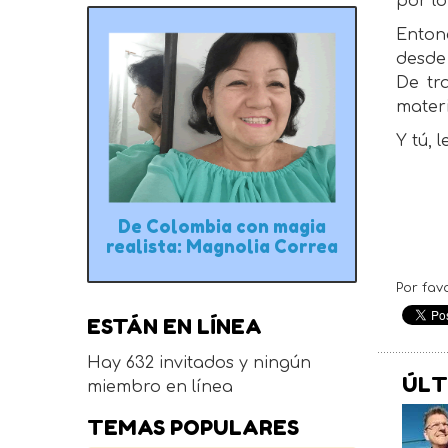
por lo
Entonc
desde
De tr
materi
Y tú, 
De Colombia con magia
realista: Magnolia Correa
Por fav
ESTÁN EN LÍNEA
Hay 632 invitados y ningún
ÚLT
miembro en línea
TEMAS POPULARES