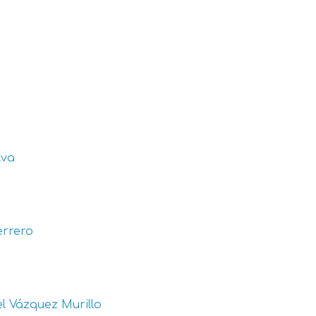
lva
errero
l Vázquez Murillo