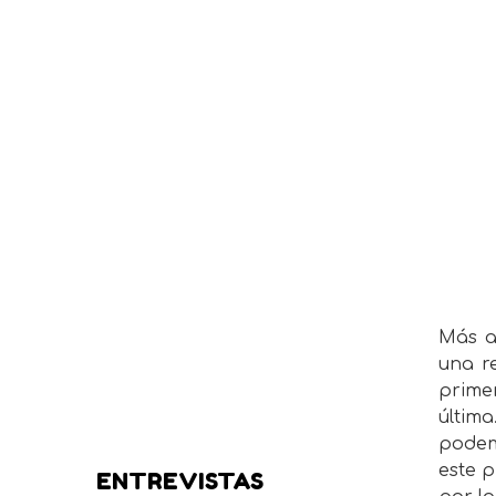
Más a
una r
prime
última
podem
este p
ENTREVISTAS