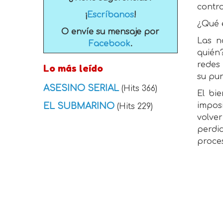
contro
¡
Escríbanos
!
¿Qué 
O envíe su mensaje por
Las no
Facebook
.
quién?
redes 
Lo más leído
su pun
ASESINO SERIAL
(Hits 366)
El bi
EL SUBMARINO
imposi
(Hits 229)
volver
perdi
proce