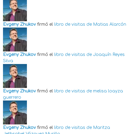
Evgeny Zhukov
firmó el
libro de visitas de
Matias Alarcón
Evgeny Zhukov
firmó el
libro de visitas de
Joaquín Reyes
Silva
Evgeny Zhukov
firmó el
libro de visitas de
melisa loayza
guerrero
Evgeny Zhukov
firmó el
libro de visitas de
Maritza
Jethsabel Vázquez Murillo