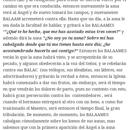
camino en que era conducida, entonces nuevamente la asna
verá al Ángel y de nuevo tomará los campos, y nuevamente
BALAAM arremeterá contra ella; Hasta que un día, a la asna le
sea dada la facultad de hablar, y gritará a los BALAAMES
“
“¿Qué te he hecho, que me has azotado estas tres veces?”
y
además dirá la asna
“¿No soy yo tu asna? Sobre mí has
cabalgado desde que tú me tienes hasta este día; ¿he
acostumbrado hacerlo así contigo?”
Entonces los BALAAMES
verán lo que la asna habrá visto, y se arrepentirán de su
pecado, y algunos obedecerán a la voz del Señor, y se rebelarán
contra sus BALAC
(sus teólogos, sus idealistas, sus líderes, sus
adoctrinadores) y gritarán la verdad a éstos, entonces la Iglesia
habrá comenzado a dar sus frutos, sin embargo, será el tiempo
en que vendrán los dolores de parto, pues no contento con esto,
habrá gran persecución contra los
contendedores , será
cuando el hermano entregará al otro con un beso, a como fue
traicionado el Maestro, será entonces el tiempo final, la gran
tribulación. De momento, de momento, los BALAAMES
cabalgan cómodamente sobre los lomos de sus asnas, mas
sabemos que con la primera aparición del Ángel a la asna