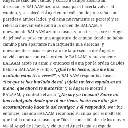
Ángel, se salió del caminó y corrió a campo abierto sin
dirección, y BALAAM azotó su asna para hacerla volver al
camino, y se colocó el Ángel en un callejón de juna viña con
paredes a ambos lados, y el asna nuevamente se percató y se
retorció nuevamente contra la orden de BALAAM, y
nuevamente BALAAM azotó su asna, y una tercera vez el Ángel
de Jehová se puso en una angostura de camino donde no había
camino para apartarse ni a izquierda ni a derecha, y
nuevamente el asna se percató de la presencia del Ángel, y
volvió a actuar contra la orden de BALAAM, y nuevamente
BALAAM azotó su asna; Y entonces el asna por la orden de Dios
habló a BALAAM y le dijo:
“¿Qué te he hecho, que me has
azotado estas tres veces?”
, y BALAAM respondió al asna
“Porque te has burlado de mí. ¡Ojalá tuviera espada en mi
mano, que ahora te mataría
!”
y el Ángel se mostró a
BALAAM, y contestó el asna
“¿No soy yo tu asna? Sobre mí
has cabalgado desde que tú me tienes hasta este día; ¿he
acostumbrado hacerlo así contigo? Y él respondió: No”
fue
entonces, cuando BALAAM reconoció su culpa por el maltrato
que había dado a su asna que Dios le concedió abrirle los ojos, y
vio al Ángel de Jehová, y vio que el Ángel tenía su espada