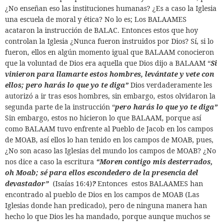
¿No enseñan eso las instituciones humanas? ¿Es a caso la Iglesia
una escuela de moral y ética? No lo es; Los BALAAMES
acataron la instrucción de BALAC. Entonces estos que hoy
controlan la Iglesia ¿Nunca fueron instruidos por Dios? Sí, si lo
fueron, ellos en algún momento igual que BALAAM conocieron
que la voluntad de Dios era aquella que Dios dijo a BALAAM “
Si
vinieron para llamarte estos hombres, levántate y vete con
ellos; pero harás lo que yo te diga”
Dios verdaderamente les
autorizó a ir tras esos hombres, sin embargo, estos olvidaron la
segunda parte de la instrucción “
pero harás lo que yo te diga”
Sin embargo, estos no hicieron lo que BALAAM, porque así
como BALAAM tuvo enfrente al Pueblo de Jacob en los campos
de MOAB, así ellos lo han tenido en los campos de MOAB, pues,
¿No son acaso las Iglesias del mundo los campos de MOAB? ¿No
nos dice a caso la escritura
“Moren contigo mis desterrados,
oh Moab; sé para ellos escondedero de la presencia del
devastador”
(Isaías 16:4)
?
Entonces
estos BALAAMES han
encontrado al pueblo de Dios en los campos de MOAB (Las
Iglesias donde han predicado), pero de ninguna manera han
hecho lo que Dios les ha mandado, porque aunque muchos se