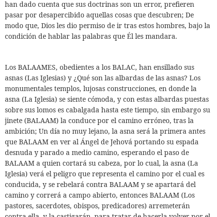
han dado cuenta que sus doctrinas son un error, prefieren
pasar por desapercibido aquellas cosas que descubren; De
modo que, Dios les dio permiso de ir tras estos hombres, bajo la
condición de hablar las palabras que Él les mandara.
Los BALAAMES, obedientes a los BALAC, han ensillado sus
asnas (Las Iglesias) y ¿Qué son las albardas de las asnas? Los
monumentales templos, lujosas construcciones, en donde la
asna (La Iglesia) se siente cómoda, y con estas albardas puestas
sobre sus lomos es cabalgada hasta este tiempo, sin embargo su
jinete (BALAAM) la conduce por el camino erróneo, tras la
ambición; Un día no muy lejano, la asna será la primera antes
que BALAAM en ver al Ángel de Jehová portando su espada
desnuda y parado a medio camino, esperando el paso de
BALAAM a quien cortará su cabeza, por lo cual, la asna (La
Iglesia) verá el peligro que representa el camino por el cual es
conducida, y se rebelará contra BALAAM y se apartará del
camino y correrá a campo abierto, entonces BALAAM (Los
pastores, sacerdotes, obispos, predicadores) arremeterán
contra ella, y la castigarán, para tratar de hacerla volver por el