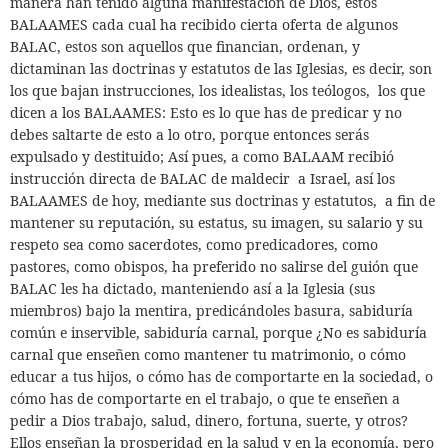
manera han tenido alguna manifestación de Dios, estos
BALAAMES cada cual ha recibido cierta oferta de algunos
BALAC, estos son aquellos que financian, ordenan, y
dictaminan las doctrinas y estatutos de las Iglesias, es decir, son
los que bajan instrucciones, los idealistas, los teólogos,
los que
dicen a los BALAAMES: Esto es lo que has de predicar y no
debes saltarte de esto a lo otro, porque entonces serás
expulsado y destituido; Así pues, a como BALAAM recibió
instrucción directa de BALAC de maldecir
a Israel, así los
BALAAMES de hoy, mediante sus doctrinas y estatutos,
a fin de
mantener su reputación, su estatus, su imagen, su salario y su
respeto sea como sacerdotes, como predicadores, como
pastores, como obispos, ha preferido no salirse del guión que
BALAC les ha dictado, manteniendo así a la Iglesia (sus
miembros) bajo la mentira, predicándoles basura, sabiduría
común e inservible, sabiduría carnal, porque ¿No es sabiduría
carnal que enseñen como mantener tu matrimonio, o cómo
educar a tus hijos, o cómo has de comportarte en la sociedad, o
cómo has de comportarte en el trabajo, o que te enseñen a
pedir a Dios trabajo, salud, dinero, fortuna, suerte, y otros?
Ellos enseñan la prosperidad en la salud y en la economía, pero