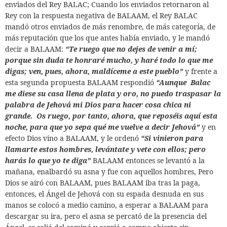
enviados del Rey BALAC; Cuando los enviados retornaron al
Rey con la respuesta negativa de BALAAM, el Rey BALAC
mandó otros enviados de más renombre, de más categoría, de
más reputación que los que antes había enviado, y le mandó
decir a BALAAM:
“Te ruego que no dejes de venir a mí;
porque sin duda te honraré mucho, y haré todo lo que me
digas; ven, pues, ahora, maldíceme a este pueblo”
y frente a
esta segunda propuesta BALAAM respondió
“Aunque
Balac
me diese su casa llena de plata y oro, no puedo traspasar la
palabra de Jehová mi Dios para hacer cosa chica ni
grande. Os ruego, por tanto, ahora, que reposéis aquí esta
noche, para que yo sepa qué me vuelve a decir Jehová”
y en
efecto Dios vino a BALAAM, y le ordenó
“Si vinieron para
llamarte estos hombres, levántate y vete con ellos; pero
harás lo que yo te diga”
BALAAM entonces se levantó a la
mañana, enalbardó su asna y fue con aquellos hombres, Pero
Dios se airó con BALAAM, pues BALAAM iba tras la paga,
entonces, el Ángel de Jehová con su espada desnuda en sus
manos se colocó a medio camino, a esperar a BALAAM para
descargar su ira, pero el asna se percató de la presencia del