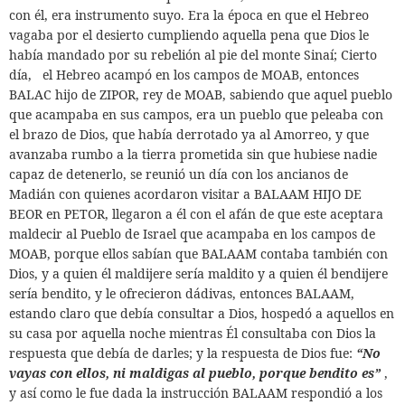
con él, era instrumento suyo. Era la época en que el Hebreo
vagaba por el desierto cumpliendo aquella pena que Dios le
había mandado por su rebelión al pie del monte Sinaí; Cierto
día,
el Hebreo acampó en los campos de MOAB, entonces
BALAC hijo de ZIPOR, rey de MOAB, sabiendo que aquel pueblo
que acampaba en sus campos, era un pueblo que peleaba con
el brazo de Dios, que había derrotado ya al Amorreo, y que
avanzaba rumbo a la tierra prometida sin que hubiese nadie
capaz de detenerlo, se reunió un día con los ancianos de
Madián con quienes acordaron visitar a BALAAM HIJO DE
BEOR en PETOR, llegaron a él con el afán de que este aceptara
maldecir al Pueblo de Israel que acampaba en los campos de
MOAB, porque ellos sabían que BALAAM contaba también con
Dios, y a quien él maldijere sería maldito y a quien él bendijere
sería bendito, y le ofrecieron dádivas, entonces BALAAM,
estando claro que debía consultar a Dios, hospedó a aquellos en
su casa por aquella noche mientras Él consultaba con Dios la
respuesta que debía de darles; y la respuesta de Dios fue:
“No
vayas con ellos, ni maldigas al pueblo, porque bendito es”
,
y así como le fue dada la instrucción BALAAM respondió a los