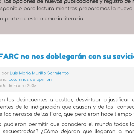
o,
las opciones de nuevas publicaciones y registro d
 disponible para lectura mientras preparamos la nueva
o parte de esta memoria literaria.
FARC no nos doblegarán con su sevici
o por
Luis Maria Murillo Sarmiento
ría:
Columnas de opinión
do: 16 Enero 2008
n los delincuentes a ocultar, desvirtuar o justificar
ientes de la indignación que causan y de las
consec
os facinerosos de las Farc, que perdieron hace tiemp
 pudieron permitir que conociera el mundo todas l
n secuestrados? ¿Cómo dejaron que llegaran a mano