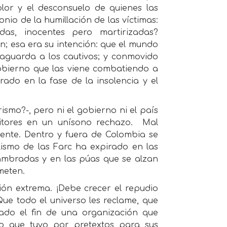
lor y el desconsuelo de quienes las
nio de la humillación de las víctimas:
as, inocentes pero martirizadas?
n; esa era su intención: que el mundo
e aguarda a los cautivos; y conmovido
gobierno que las viene combatiendo a
ado en la fase de la insolencia y el
ismo?-, pero ni el gobierno ni el país
itores en un unísono rechazo.
Mal
dente. Dentro y fuera de Colombia se
lismo de las Farc ha expirado en las
lambradas y en las púas que se alzan
meten.
n extrema. ¡Debe crecer el repudio
ue todo el universo les reclame, que
zado el fin de una organización que
o que tuvo por pretextos para sus