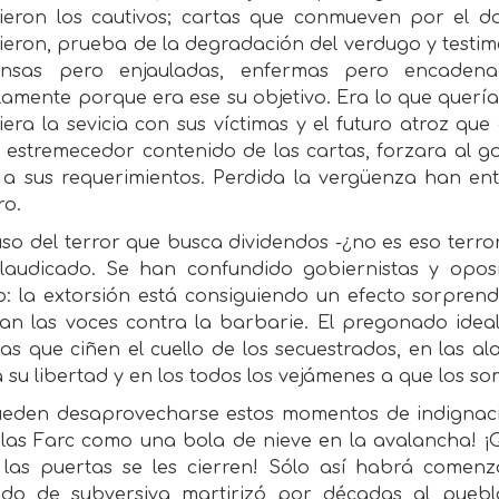
bieron los cautivos; cartas que conmueven por el do
ieron, prueba de la degradación del verdugo y testimo
ensas pero enjauladas, enfermas pero encadenad
lamente porque era ese su objetivo. Era lo que quería
era la sevicia con sus víctimas y el futuro atroz qu
l estremecedor contenido de las cartas, forzara al 
 a sus requerimientos. Perdida la vergüenza han entr
ro.
uso del terror que busca dividendos -¿no es eso terror
laudicado. Se han confundido gobiernistas y opos
lo: la extorsión está consiguiendo un efecto sorpren
tan las voces contra la barbarie. El pregonado idea
as que ciñen el cuello de los secuestrados, en las a
 su libertad y en los todos los vejámenes a que los so
eden desaprovecharse estos momentos de indignació
 las Farc como una bola de nieve en la avalancha! ¡Q
 las puertas se les cierren! Sólo así habrá comen
do de subversiva martirizó por décadas al puebl