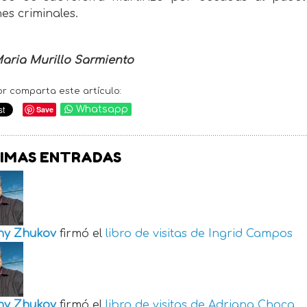
es criminales.
Maria Murillo Sarmiento
or comparta este artículo:
Save
Whatsapp
IMAS ENTRADAS
ny Zhukov
firmó el
libro de visitas de
Ingrid Campos
ny Zhukov
firmó el
libro de visitas de
Adriana Choca