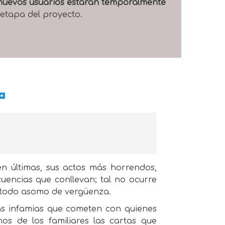
e nuevos usuarios estarán temporalmente
 etapa del proyecto.
a
 en últimas, sus actos más horrendos,
uencias que conllevan; tal no ocurre
o todo asomo de vergüenza.
as infamias que cometen con quienes
s de los familiares las cartas que