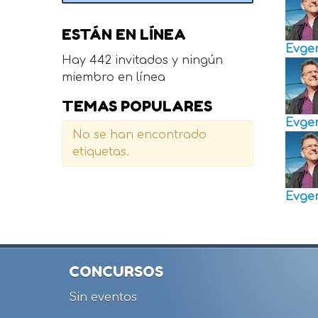
ESTÁN EN LÍNEA
Evge
Hay 442 invitados y ningún
miembro en línea
TEMAS POPULARES
Evge
No se han encontrado
etiquetas.
Evge
CONCURSOS
Sin eventos