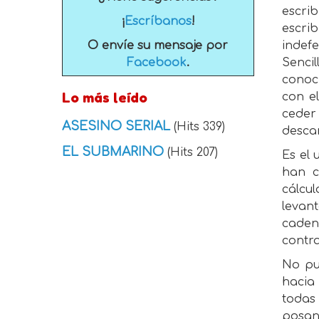
escri
¡
Escríbanos
!
escrib
O envíe su mensaje por
indef
Facebook
.
Sencil
conoci
Lo más leído
con e
ceder
ASESINO SERIAL
(Hits 339)
desca
EL SUBMARINO
(Hits 207)
Es el 
han c
cálcu
levan
caden
contra
No pu
hacia
todas
posan