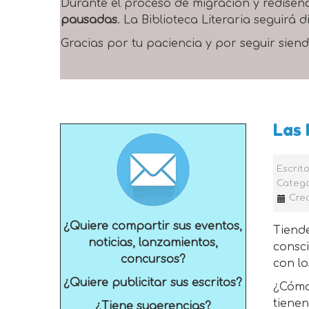
Durante el proceso de migración y rediseñ
pausadas
. La Biblioteca Literaria seguirá
Gracias por tu paciencia y por seguir siend
Las 
Escrit
Catego
Crea
¿Quiere compartir sus eventos,
Tiende
noticias, lanzamientos,
consc
concursos?
con l
¿Quiere publicitar sus escritos?
¿Cómo
tiene
¿Tiene sugerencias?