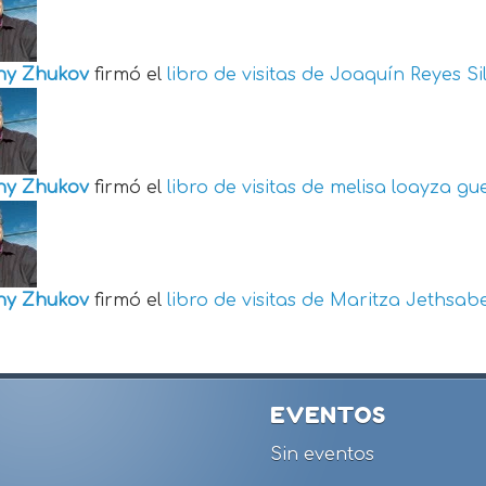
ny Zhukov
firmó el
libro de visitas de
Joaquín Reyes Si
ny Zhukov
firmó el
libro de visitas de
melisa loayza gu
ny Zhukov
firmó el
libro de visitas de
Maritza Jethsabe
EVENTOS
Sin eventos