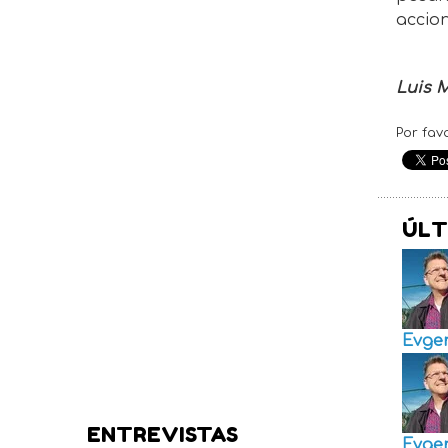
accion
Luis 
Por fav
ÚLT
Evge
ENTREVISTAS
Evge