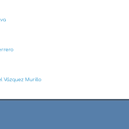
lva
errero
l Vázquez Murillo