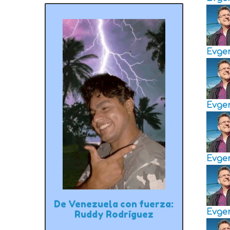
Evge
Evge
Evge
De Venezuela con fuerza:
Evge
Ruddy Rodríguez