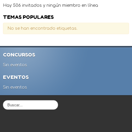
Hay 506 invitados y ningún miembro en línea
TEMAS POPULARES
No se han encontrado etiquetas.
CONCURSOS
Sin eventos
EVENTOS
Sin eventos
B
u
s
c
a