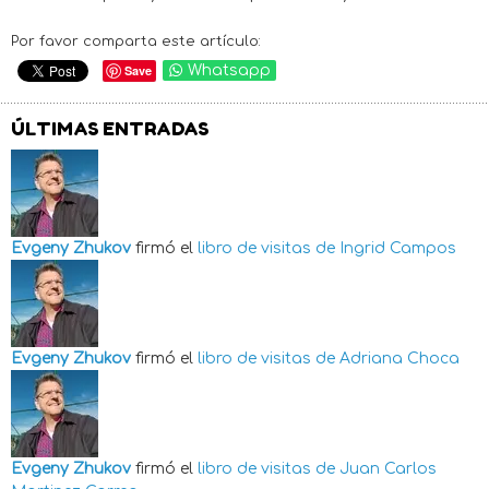
Por favor comparta este artículo:
Save
Whatsapp
ÚLTIMAS ENTRADAS
Evgeny Zhukov
firmó el
libro de visitas de
Ingrid Campos
Evgeny Zhukov
firmó el
libro de visitas de
Adriana Choca
Evgeny Zhukov
firmó el
libro de visitas de
Juan Carlos