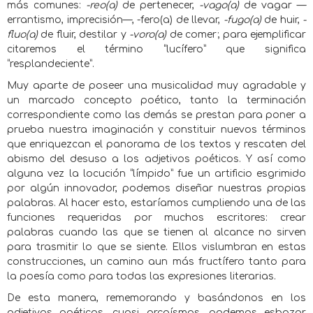
más comunes:
-reo(a)
de pertenecer,
-vago(a)
de vagar —
errantismo, imprecisión—, -fero(a) de llevar,
-fugo(a)
de huir,
-
fluo(a)
de fluir, destilar y
-voro(a)
de comer; para ejemplificar
citaremos el término “lucífero” que significa
“resplandeciente”.
Muy aparte de poseer una musicalidad muy agradable y
un marcado concepto poético, tanto la terminación
correspondiente como las demás se prestan para poner a
prueba nuestra imaginación y constituir nuevos términos
que enriquezcan el panorama de los textos y rescaten del
abismo del desuso a los adjetivos poéticos. Y así como
alguna vez la locución “límpido” fue un artificio esgrimido
por algún innovador, podemos diseñar nuestras propias
palabras. Al hacer esto, estaríamos cumpliendo una de las
funciones requeridas por muchos escritores: crear
palabras cuando las que se tienen al alcance no sirven
para trasmitir lo que se siente. Ellos vislumbran en estas
construcciones, un camino aun más fructífero tanto para
la poesía como para todas las expresiones literarias.
De esta manera, rememorando y basándonos en los
adjetivos poéticos, cuasi arcaísmos, podemos esbozar