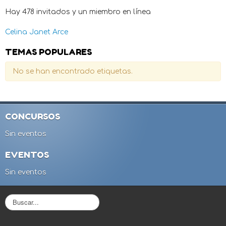
Hay 478 invitados y un miembro en línea
Celina Janet Arce
TEMAS POPULARES
No se han encontrado etiquetas.
CONCURSOS
Sin eventos
EVENTOS
Sin eventos
B
u
s