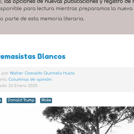
o,
las opciones de nuevas publicaciones y registro d
 disponible para lectura mientras preparamos la nueva
o parte de esta memoria literaria.
emasistas Blancos
o por
Walter Oswaldo Quintela Huiza
ría:
Columnas de opinión
ado: 23 Enero 2025
a
Donald Trump
Woke