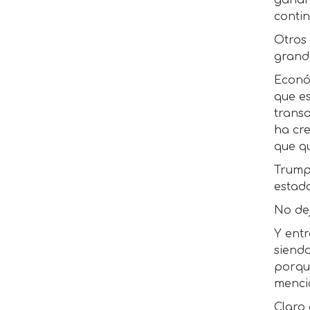
ganar
contin
Otros 
grande
Econó
que es
transa
ha cre
que q
Trump
estado
No de
Y ent
siendo
porqu
menció
Claro 