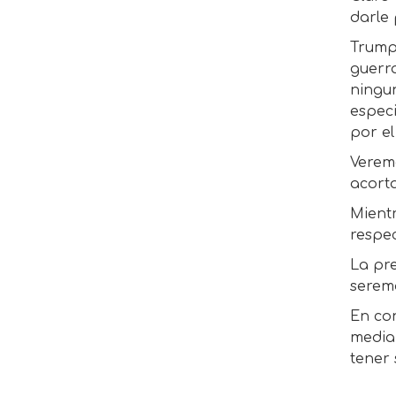
darle 
Trump 
guerra
ningu
espec
por el
Verem
acort
Mient
respe
La pr
seremo
En co
media,
tener 