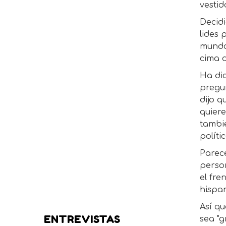
vestid
Decidi
lides 
mundo
cima 
Ha dic
pregu
dijo q
quiere
tambi
políti
Parec
perso
el fre
hispan
Así qu
ENTREVISTAS
sea "g