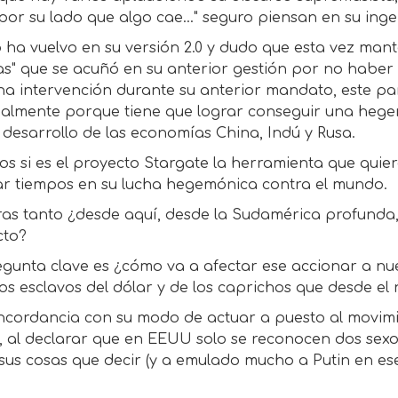
por su lado que algo cae..." seguro piensan en su inge
ha vuelvo en su versión 2.0 y dudo que esta vez manten
s" que se acuñó en su anterior gestión por no haber i
na intervención durante su anterior mandato, este pa
ialmente porque tiene que lograr conseguir una hege
 desarrollo de las economías China, Indú y Rusa.
os si es el proyecto Stargate la herramienta que qui
ar tiempos en su lucha hegemónica contra el mundo.
ras tanto ¿desde aquí, desde la Sudamérica profunda,
cto?
egunta clave es ¿cómo va a afectar ese accionar a n
s esclavos del dólar y de los caprichos que desde el
ncordancia con su modo de actuar a puesto al movimie
 al declarar que en EEUU solo se reconocen dos sexos
sus cosas que decir (y a emulado mucho a Putin en es