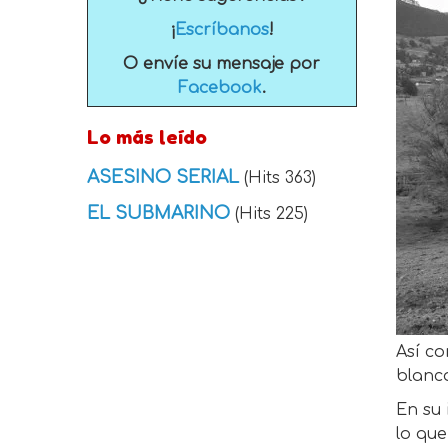
¡
Escríbanos
!
O envíe su mensaje por
Facebook
.
Lo más leído
ASESINO SERIAL
(Hits 363)
EL SUBMARINO
(Hits 225)
Así co
blanc
En su 
lo que