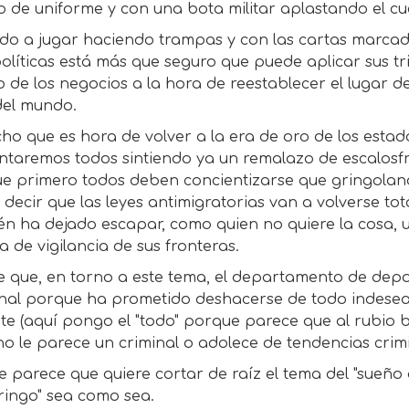
o de uniforme y con una bota militar aplastando el cue
do a jugar haciendo trampas y con las cartas marcada
políticas está más que seguro que puede aplicar sus tr
 de los negocios a la hora de reestablecer el lugar 
del mundo.
ho que es hora de volver a la era de oro de los esta
ntaremos todos sintiendo ya un remalazo de escalosfr
ue primero todos deben concientizarse que gringoland
 decir que las leyes antimigratorias van a volverse to
én ha dejado escapar, como quien no quiere la cosa,
ca de vigilancia de sus fronteras.
e que, en torno a este tema, el departamento de depo
nal porque ha prometido deshacerse de todo indeseab
nte (aquí pongo el "todo" porque parece que al rubi
o le parece un criminal o adolece de tendencias crimi
e parece que quiere cortar de raíz el tema del "sueñ
ringo" sea como sea.