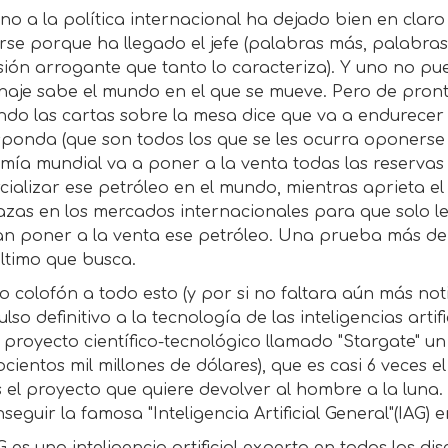
no a la política internacional ha dejado bien en clar
rse porque ha llegado el jefe (palabras más, palabra
ión arrogante que tanto lo caracteriza). Y uno no pu
aje sabe el mundo en el que se mueve. Pero de pronto
ndo las cartas sobre la mesa dice que va a endurecer
ponda (que son todos los que se les ocurra oponerse 
mía mundial va a poner a la venta todas las reservas
ializar ese petróleo en el mundo, mientras aprieta el
zas en los mercados internacionales para que solo le
an poner a la venta ese petróleo. Una prueba más de 
último que busca.
 colofón a todo esto (y por si no faltara aún más not
ulso definitivo a la tecnología de las inteligencias art
proyecto científico-tecnológico llamado "Stargate" un t
ocientos mil millones de dólares), que es casi 6 veces 
 el proyecto que quiere devolver al hombre a la luna. 
seguir la famosa "Inteligencia Artificial General"(IAG)