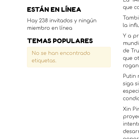
La IAG
que ca
ESTÁN EN LÍNEA
Tambi
Hay 238 invitados y ningún
la inf
miembro en línea
Y a pr
TEMAS POPULARES
mundi
de Tr
No se han encontrado
que ot
etiquetas.
rogand
Putin
siga 
especi
condic
Xin Pi
proyec
intent
desarr