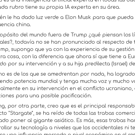
 es una inteligencia artificial experta en todas las 
da rubro tiene su propia IA experta en su área.
én le ha dado luz verde a Elon Musk para que pueda 
luencia china.
opósito del mundo fuera de Trump ¿qué piensan los lí
ales?, todavía no se han pronunciado al respecto de
ump, supongo que ya con la experiencia de su gestión
ra cosa, con la diferencia que ahora sí que tiene a Eu
o por su intervención y a su hija predilecta (Israel) d
 no es de los que se amedrentan por nada, ha logrado
siendo potencia mundial y tenga mucha voz y mucho v
almente en su intervención en el conflicto ucraniano,
iones para una posible pacificación.
ng, por otra parte, creo que es el principal responsa
to "Stargate", se ha reído de todas las trabas comerc
ado poner al gigante asiático. Es más, esas trabas ha
ollar su tecnología a niveles que los occidentales ni