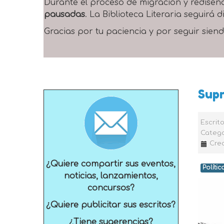
Durante el proceso de migración y rediseñ
pausadas
. La Biblioteca Literaria seguirá
Gracias por tu paciencia y por seguir siend
Supr
Escrit
Catego
Cre
¿Quiere compartir sus eventos,
Polític
noticias, lanzamientos,
concursos?
¿Quiere publicitar sus escritos?
¿Tiene sugerencias?