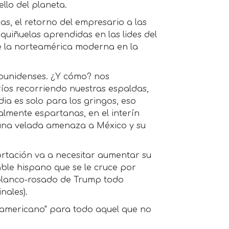
llo del planeta.
s, el retorno del empresario a las
iquiñuelas aprendidas en las lides del
de la norteamérica moderna en la
dounidenses. ¿Y cómo? nos
íos recorriendo nuestras espaldas,
ia es solo para los gringos, eso
talmente espartanas, en el interín
 una velada amenaza a México y su
rtación va a necesitar aumentar su
le hispano que se le cruce por
o blanco-rosado de Trump todo
nales).
o americano" para todo aquel que no