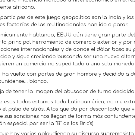
se una influencia marcada a nivel económico en el re
ente africano.
partícipes de este juego geopolítico son la India y la
s factorías de las multinacionales han ido a parar.
micamente hablando, EEUU aún tiene gran parte del 
 la principal herramienta de comercio exterior y por
cciones internacionales y de donde el dólar basa su
cido y sigue creciendo buscando ser una nueva altern
uieren un comercio no supeditado a una sola moneda
 ha vuelto con portes de gran hombre y decidido a d
unidense... blanco.
ja de tener la imagen del abusador de turno decidido
re esos todos estamos toda Latinoamérica, no me extr
 el patio de atrás. A los que da por descontado que 
e sus sanciones nos llegan de forma más contundente 
n especial por ser la "B" de los Bric's).
que hay varios aplaudiendo su discurso supremasista,