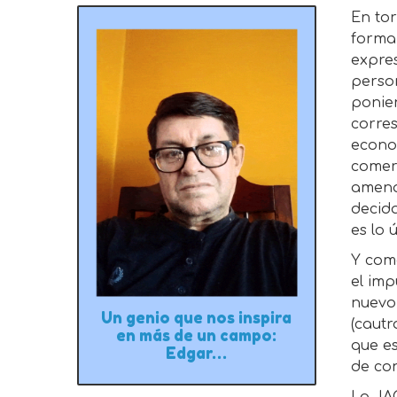
En tor
forma
expres
person
ponie
corres
econo
comerc
amena
decid
es lo 
Y como
el imp
nuevo 
Un genio que nos inspira
(cautr
en más de un campo:
que es
Edgar…
de con