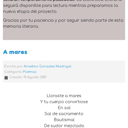
seguirá disponible para lectura mientras preparamos la
nueva etapa del proyecto.
Gracias por tu paciencia y por seguir siendo parte de esta
memoria literaria.
A mares
Escrito por
Anselmo Gonzalez Madrigal
Categoría:
Poemas
Creado: 19 Agosto 2007
Lloraste a mares
Y tu cuerpo convirtiose
En sal
Sal de sacramento
Bautismal
De sudor mezclado