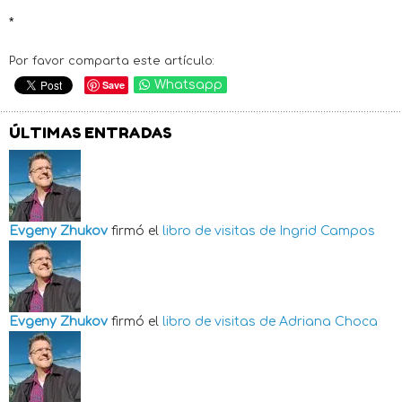
*
Por favor comparta este artículo:
Save
Whatsapp
ÚLTIMAS ENTRADAS
Evgeny Zhukov
firmó el
libro de visitas de
Ingrid Campos
Evgeny Zhukov
firmó el
libro de visitas de
Adriana Choca