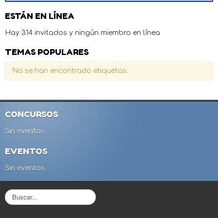
ESTÁN EN LÍNEA
Hay 314 invitados y ningún miembro en línea
TEMAS POPULARES
No se han encontrado etiquetas.
CONCURSOS
Sin eventos
EVENTOS
Sin eventos
B
u
s